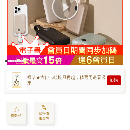
呀哈★吉伊卡哇旋風再起，精選周邊看過
加購
來
寫評價
喜歡+1
賺金幣