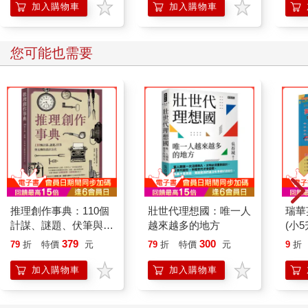
加入購物車
加入購物車
您可能也需要
推理創作事典：110個
壯世代理想國：唯一人
瑞華
計謀、謎題、伏筆與反
越來越多的地方
(小5
轉的設計公式
379
300
79
折
特價
元
79
折
特價
元
9
折
加入購物車
加入購物車