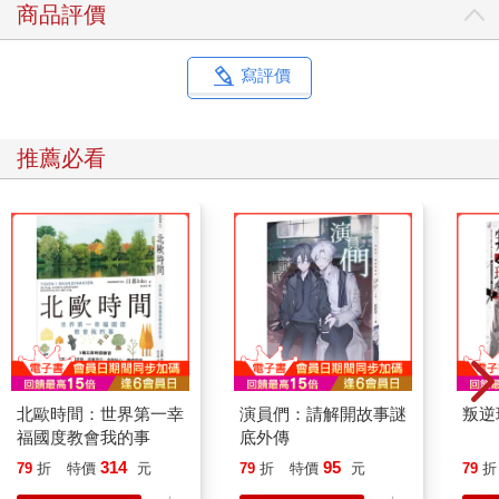
商品評價
寫評價
推薦必看
北歐時間：世界第一幸
演員們：請解開故事謎
叛逆
福國度教會我的事
底外傳
314
95
79
折
特價
元
79
折
特價
元
79
折