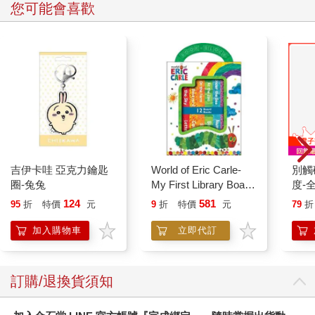
您可能會喜歡
吉伊卡哇 亞克力鑰匙
World of Eric Carle-
別觸
圈-兔兔
My First Library Board
度-
Book Block Set
124
581
95
折
特價
元
9
折
特價
元
79
折
加入購物車
立即代訂
訂購/退換貨須知