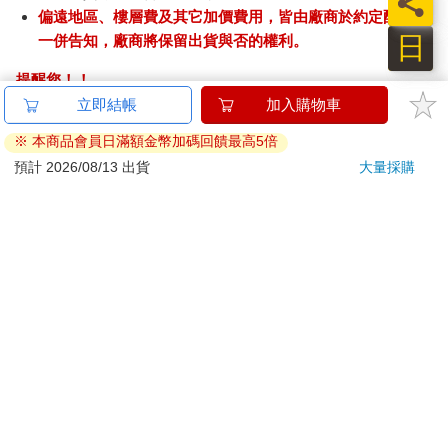
偏遠地區、樓層費及其它加價費用，皆由廠商於約定配送時
日
一併告知，廠商將保留出貨與否的權利。
提醒您！！
金石堂及銀行均不會請您操作ATM! 如接獲電話要求您前往
立即結帳
加入購物車
ATM提款機，請不要聽從指示，以免受騙上當！
※ 本商品會員日滿額金幣加碼回饋最高5倍
退換貨須知：
預計 2026/08/13 出貨
大量採購
**提醒您，鑑賞期不等於試用期，退回商品須為全新狀態**
依據「消費者保護法」第19條及行政院消費者保護處公告之
「通訊交易解除權合理例外情事適用準則」，以下商品購買
後，除商品本身有瑕疵外，將不提供7天的猶豫期：
易於腐敗、保存期限較短或解約時即將逾期。（如：生
鮮食品）
依消費者要求所為之客製化給付。（客製化商品）
報紙、期刊或雜誌。（含MOOK、外文雜誌）
經消費者拆封之影音商品或電腦軟體。
非以有形媒介提供之數位內容或一經提供即為完成之線
上服務，經消費者事先同意始提供。（如：電子書、電