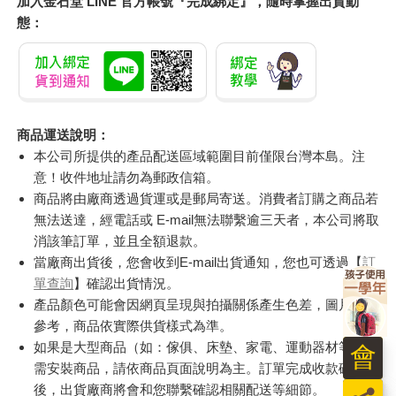
加入金石堂 LINE 官方帳號『完成綁定』，隨時掌握出貨動
態：
商品運送說明：
本公司所提供的產品配送區域範圍目前僅限台灣本島。注
意！收件地址請勿為郵政信箱。
商品將由廠商透過貨運或是郵局寄送。消費者訂購之商品若
無法送達，經電話或 E-mail無法聯繫逾三天者，本公司將取
消該筆訂單，並且全額退款。
當廠商出貨後，您會收到E-mail出貨通知，您也可透過【
訂
單查詢
】確認出貨情況。
產品顏色可能會因網頁呈現與拍攝關係產生色差，圖片僅供
參考，商品依實際供貨樣式為準。
如果是大型商品（如：傢俱、床墊、家電、運動器材等）及
需安裝商品，請依商品頁面說明為主。訂單完成收款確認
後，出貨廠商將會和您聯繫確認相關配送等細節。