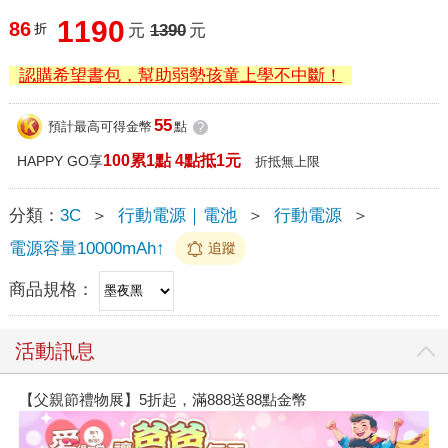
1190
86
折
元
1390
元
認購希望書包，幫助弱勢孩童上學不中斷！
55
預計最高可得金幣
點
?
100累1點 4點抵1元
HAPPY GO享
折抵無上限
分類：
3C
＞
行動電源｜電池
＞
行動電源
＞
電源容量10000mAh↑
追蹤
商品規格：
活動訊息
【父親節禮物展】5折起，滿888送88點金幣