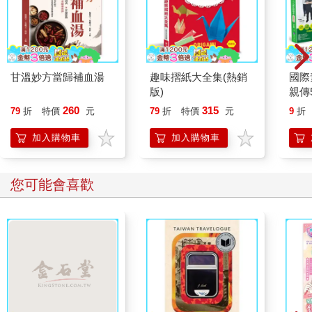
甘溫妙方當歸補血湯
趣味摺紙大全集(熱銷
國際
版)
親傳
本)
260
315
79
折
特價
元
79
折
特價
元
9
折
天天
素食
加入購物車
加入購物車
藝美
您可能會喜歡