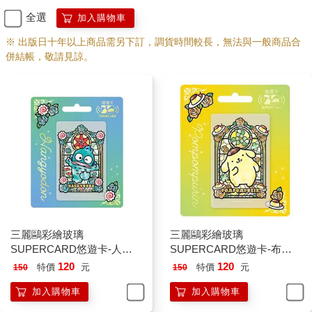
全選
加入購物車
※ 出版日十年以上商品需另下訂，調貨時間較長，無法與一般商品合
併結帳，敬請見諒。
三麗鷗彩繪玻璃
三麗鷗彩繪玻璃
SUPERCARD悠遊卡-人魚
SUPERCARD悠遊卡-布丁
漢頓(透明卡)【受託代銷】
狗【受託代銷】
120
120
特價
元
特價
元
150
150
加入購物車
加入購物車