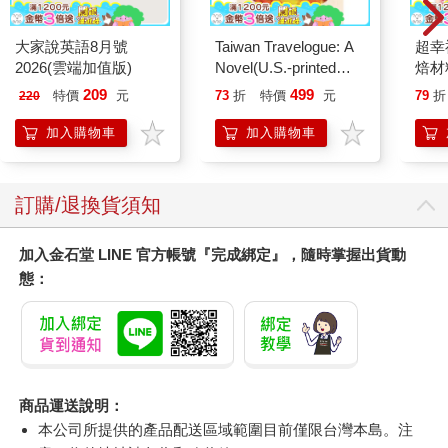
大家說英語8月號
Taiwan Travelogue: A
超幸
2026(雲端加值版)
Novel(U.S.-printed
焙材
edition)
愛配
209
499
特價
元
73
折
特價
元
79
折
220
加入購物車
加入購物車
訂購/退換貨須知
加入金石堂 LINE 官方帳號『完成綁定』，隨時掌握出貨動
態：
商品運送說明：
本公司所提供的產品配送區域範圍目前僅限台灣本島。注