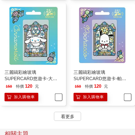
三麗鷗彩繪玻璃
三麗鷗彩繪玻璃
SUPERCARD悠遊卡-大耳
SUPERCARD悠遊卡-帕恰
狗【受託代銷】
狗【受託代銷】
120
120
特價
元
特價
元
150
150
加入購物車
加入購物車
看更多
相關主題