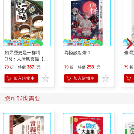
如果歷史是一群喵
為怪談點燈 1
臺灣
(15)：大清風雲篇【萌
貓漫畫學歷史】
387
253
79
折
特價
元
79
折
特價
元
79
折
加入購物車
加入購物車
您可能也需要