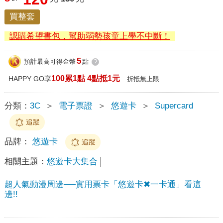
買整套
認購希望書包，幫助弱勢孩童上學不中斷！
5
預計最高可得金幣
點
?
100累1點 4點抵1元
HAPPY GO享
折抵無上限
分類：
3C
＞
電子票證
＞
悠遊卡
＞
Supercard
追蹤
品牌：
悠遊卡
追蹤
相關主題：
悠遊卡大集合
超人氣動漫周邊──實用票卡「悠遊卡✖一卡通」看這
邊!!