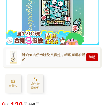
呀哈★吉伊卡哇旋風再起，精選周邊看過
加購
來
寫評價
喜歡+1
賺金幣
120
8
折
元
150
元