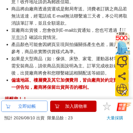
意！收件地址請勿為郵政信箱。
商品將由廠商透過貨運或是郵局寄送。消費者訂購之商品若
無法送達，經電話或 E-mail無法聯繫逾三天者，本公司將取
消該筆訂單，並且全額退款。
當廠商出貨後，您會收到E-mail出貨通知，您也可透過【
訂
單查詢
】確認出貨情況。
產品顏色可能會因網頁呈現與拍攝關係產生色差，圖片僅供
參考，商品依實際供貨樣式為準。
如果是大型商品（如：傢俱、床墊、家電、運動器材等）及
需安裝商品，請依商品頁面說明為主。訂單完成收款確認
後，出貨廠商將會和您聯繫確認相關配送等細節。
偏遠地區、樓層費及其它加價費用，皆由廠商於約定配送時
一併告知，廠商將保留出貨與否的權利。
提醒您！！
金石堂及銀行均不會請您操作ATM! 如接獲電話要求您前往
立即結帳
加入購物車
ATM提款機，請不要聽從指示，以免受騙上當！
預計 2026/08/10 出貨
限量品餘：23
大量採購
退換貨須知：
**提醒您，鑑賞期不等於試用期，退回商品須為全新狀態**