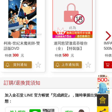
柯南-世紀末魔術師-雙
連同慾望澈底吞噬你
IM
語版DVD
（全）【特裝版】
500
IM0
300
580
特價
元
特價
元
特價
貨到通知
上市通知我
訂購/退換貨須知
加入金石堂 LINE 官方帳號『完成綁定』，隨時掌握出貨動
會
態：
員