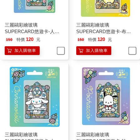
三麗鷗彩繪玻璃
三麗鷗彩繪玻璃
SUPERCARD悠遊卡-人魚
SUPERCARD悠遊卡-布丁
漢頓(透明卡)【受託代銷】
狗【受託代銷】
120
120
特價
元
特價
元
150
150
加入購物車
加入購物車
三麗鷗彩繪玻璃
三麗鷗彩繪玻璃