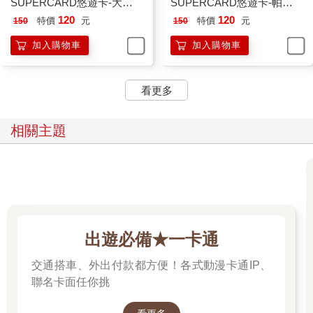
SUPERCARD悠遊卡-大耳
SUPERCARD悠遊卡-帕恰
狗【受託代銷】
狗【受託代銷】
120
120
特價
元
特價
元
150
150
加入購物車
加入購物車
看更多
相關主題
出遊必備★一卡通
交通搭車、外出付款都方便！各式動漫卡通IP、
聯名卡面任你挑