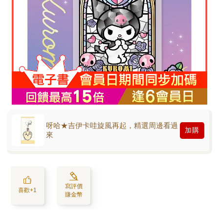
呀哈★吉伊卡哇旋風再起，精選周邊看過
加購
來
寫評價
喜歡+1
賺金幣