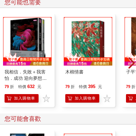
您可能也需要
我相信．失敗＋我害
木棉情書
子平
怕．成功 迎向夢想套
書
632
395
79
折
特價
元
79
折
特價
元
79
折
加入購物車
加入購物車
您可能會喜歡