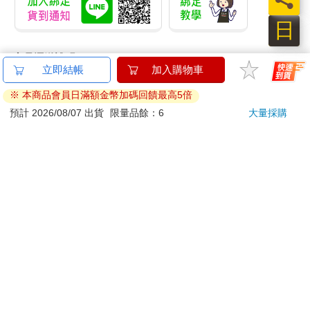
日
商品運送說明：
立即結帳
加入購物車
本公司所提供的產品配送區域範圍目前僅限台灣本島。注
意！收件地址請勿為郵政信箱。
※ 本商品會員日滿額金幣加碼回饋最高5倍
商品將由廠商透過貨運或是郵局寄送。消費者訂購之商品若
預計 2026/08/07 出貨
限量品餘：6
大量採購
無法送達，經電話或 E-mail無法聯繫逾三天者，本公司將取
消該筆訂單，並且全額退款。
當廠商出貨後，您會收到E-mail出貨通知，您也可透過【
訂
單查詢
】確認出貨情況。
產品顏色可能會因網頁呈現與拍攝關係產生色差，圖片僅供
參考，商品依實際供貨樣式為準。
如果是大型商品（如：傢俱、床墊、家電、運動器材等）及
需安裝商品，請依商品頁面說明為主。訂單完成收款確認
後，出貨廠商將會和您聯繫確認相關配送等細節。
偏遠地區、樓層費及其它加價費用，皆由廠商於約定配送時
一併告知，廠商將保留出貨與否的權利。