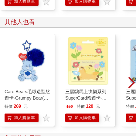
加入購物車
加入購物車
其他人也看
Care Bears毛球造型悠
三麗鷗馬上快樂系列
三麗鷗
遊卡-Grumpy Bear(藍)
SuperCard悠遊卡-布
Sup
(裁型)【受託代銷】
丁狗 【受託代銷】
耳狗
269
120
特價
元
特價
元
特價
150
銷】
加入購物車
加入購物車