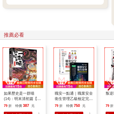
推薦必看
如果歷史是一群喵
職安一點通｜職業安全
叛逆
(14)：明末清初篇【萌
衛生管理乙級檢定完勝
貓漫畫學歷史】
攻略｜2026版(套書)
387
750
79
折
特價
元
79
折
特價
元
79
折