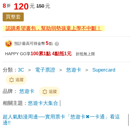
120
8
折
元
150
元
買整套
認購希望書包，幫助弱勢孩童上學不中斷！
5
預計最高可得金幣
點
?
100累1點 4點抵1元
HAPPY GO享
折抵無上限
分類：
3C
＞
電子票證
＞
悠遊卡
＞
Supercard
追蹤
品牌：
悠遊卡
追蹤
相關主題：
悠遊卡大集合
超人氣動漫周邊──實用票卡「悠遊卡✖一卡通」看這
邊!!