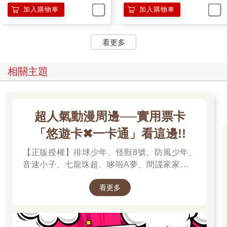
加入購物車
加入購物車
看更多
相關主題
超人氣動漫周邊──實用票卡
「悠遊卡✖一卡通」看這邊!!
【正版授權】排球少年、怪獸8號、防風少年、
音速小子、七龍珠超、哆啦A夢、間諜家家酒、
我的英雄學院、我推的孩子、蠟筆小新、孤獨搖
看更多
滾、美少女戰士、Free!男子游泳部、寶可夢、音
速小子、魔女守護者、迷路小瑪在萬金、小魔女
諾貝塔