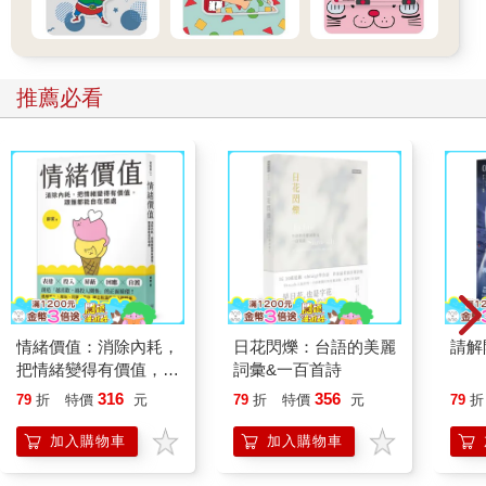
推薦必看
情緒價值：消除內耗，
日花閃爍：台語的美麗
請解
把情緒變得有價值，跟
詞彙&一百首詩
誰都能自在相處
316
356
79
折
特價
元
79
折
特價
元
79
折
加入購物車
加入購物車