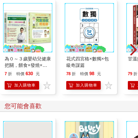
為０～３歲嬰幼兒健康
花式四宮格×數獨×包
甘溫
把關，餵食×發燒×意
級奇謀篇
外預防×用藥×居家照
630
98
7
折
特價
元
78
折
特價
元
79
折
顧×異位性皮膚炎×過
敏性鼻炎×氣喘×過敏
加入購物車
加入購物車
性結膜炎 套書(共2本)
您可能會喜歡