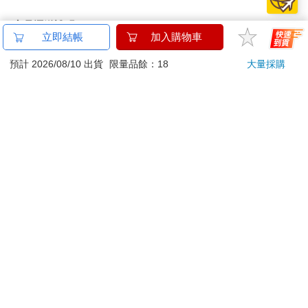
商品運送說明：
立即結帳
加入購物車
本公司所提供的產品配送區域範圍目前僅限台灣本島。注
意！收件地址請勿為郵政信箱。
預計 2026/08/10 出貨
限量品餘：18
大量採購
商品將由廠商透過貨運或是郵局寄送。消費者訂購之商品若
無法送達，經電話或 E-mail無法聯繫逾三天者，本公司將取
消該筆訂單，並且全額退款。
當廠商出貨後，您會收到E-mail出貨通知，您也可透過【
訂
單查詢
】確認出貨情況。
產品顏色可能會因網頁呈現與拍攝關係產生色差，圖片僅供
參考，商品依實際供貨樣式為準。
如果是大型商品（如：傢俱、床墊、家電、運動器材等）及
需安裝商品，請依商品頁面說明為主。訂單完成收款確認
後，出貨廠商將會和您聯繫確認相關配送等細節。
偏遠地區、樓層費及其它加價費用，皆由廠商於約定配送時
一併告知，廠商將保留出貨與否的權利。
提醒您！！
金石堂及銀行均不會請您操作ATM! 如接獲電話要求您前往