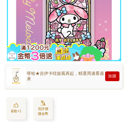
呀哈★吉伊卡哇旋風再起，精選周邊看過
加購
來
寫評價
喜歡+1
賺金幣