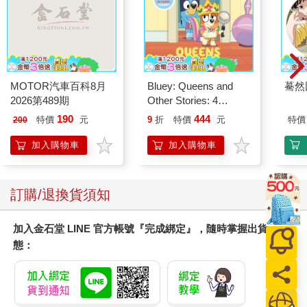
MOTOR汽車百科8月
Bluey: Queens and
驀然
2026第489期
Other Stories: 4
Stories in 1 Book.
190
444
特價
元
9
折
特價
元
特價
200
Hooray!
加入購物車
加入購物車
訂購/退換貨須知
加入金石堂 LINE 官方帳號『完成綁定』，隨時掌握出貨動
態：