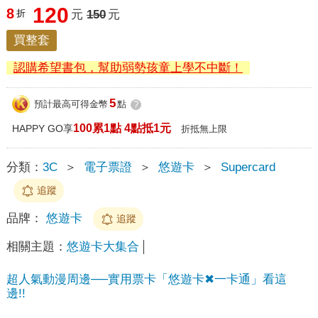
120
8
折
元
150
元
買整套
認購希望書包，幫助弱勢孩童上學不中斷！
5
預計最高可得金幣
點
?
100累1點 4點抵1元
HAPPY GO享
折抵無上限
分類：
3C
＞
電子票證
＞
悠遊卡
＞
Supercard
追蹤
品牌：
悠遊卡
追蹤
相關主題：
悠遊卡大集合
超人氣動漫周邊──實用票卡「悠遊卡✖一卡通」看這
邊!!