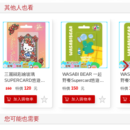
其他人也看
三麗鷗彩繪玻璃
WASABI BEAR 一起
WAS
SUPERCARD悠遊卡-
野餐Supercard悠遊卡-
野餐S
HELLOKITTY【受託
芥末熊【受託代銷】
辣椒
120
150
特價
元
特價
元
特價
150
代銷】
加入購物車
加入購物車
您可能也需要