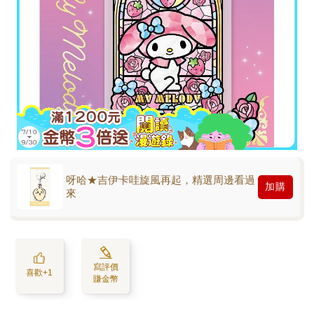
呀哈★吉伊卡哇旋風再起，精選周邊看過
加購
來
寫評價
喜歡+1
賺金幣