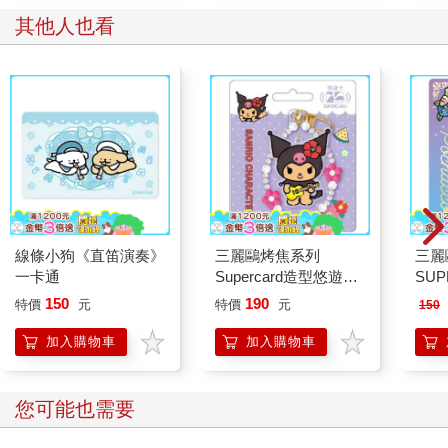
其他人也看
線條小狗《直笛演奏》
三麗鷗烤焦系列
三麗
一卡通
Supercard造型悠遊卡-
SU
酷洛米【受託代銷】
帕恰
150
190
特價
元
特價
元
150
加入購物車
加入購物車
您可能也需要