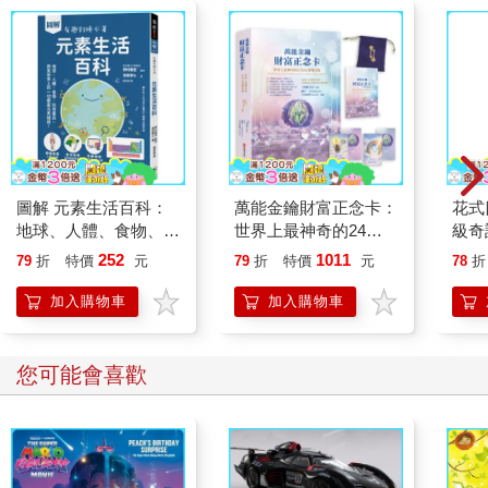
圖解 元素生活百科：
萬能金鑰財富正念卡：
花式
地球、人體、食物、科
世界上最神奇的24堂
級奇
技產品，原來世界上的
心智煉金術
252
1011
79
折
特價
元
79
折
特價
元
78
折
一切都是元素組成！
加入購物車
加入購物車
您可能會喜歡