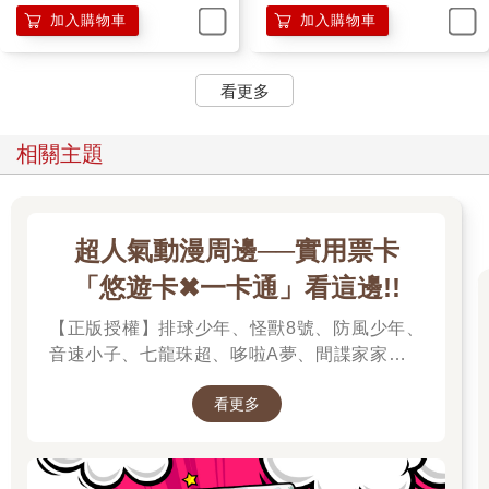
加入購物車
加入購物車
看更多
相關主題
超人氣動漫周邊──實用票卡
「悠遊卡✖一卡通」看這邊!!
【正版授權】排球少年、怪獸8號、防風少年、
音速小子、七龍珠超、哆啦A夢、間諜家家酒、
我的英雄學院、我推的孩子、蠟筆小新、孤獨搖
看更多
滾、美少女戰士、Free!男子游泳部、寶可夢、音
速小子、魔女守護者、迷路小瑪在萬金、小魔女
諾貝塔