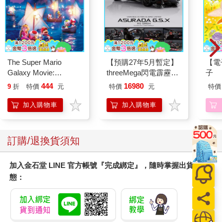
The Super Mario
【預購27年5月暫定】
【電
Galaxy Movie:
threeMega閃電霹靂車
子
Peach`s Birthday
VA Hi-SPEC UNITED
444
16980
9
折
特價
元
特價
元
特價
Surprise: The Super
阿斯拉 G.S.X RS
Mario Galaxy Movie
SIREN 黑色限定
加入購物車
加入購物車
Storybook
訂購/退換貨須知
加入金石堂 LINE 官方帳號『完成綁定』，隨時掌握出貨動
態：