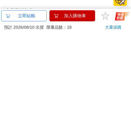
商品運送說明：
立即結帳
加入購物車
本公司所提供的產品配送區域範圍目前僅限台灣本島。注
意！收件地址請勿為郵政信箱。
預計 2026/08/10 出貨
限量品餘：18
大量採購
商品將由廠商透過貨運或是郵局寄送。消費者訂購之商品若
無法送達，經電話或 E-mail無法聯繫逾三天者，本公司將取
消該筆訂單，並且全額退款。
當廠商出貨後，您會收到E-mail出貨通知，您也可透過【
訂
單查詢
】確認出貨情況。
產品顏色可能會因網頁呈現與拍攝關係產生色差，圖片僅供
參考，商品依實際供貨樣式為準。
如果是大型商品（如：傢俱、床墊、家電、運動器材等）及
需安裝商品，請依商品頁面說明為主。訂單完成收款確認
後，出貨廠商將會和您聯繫確認相關配送等細節。
偏遠地區、樓層費及其它加價費用，皆由廠商於約定配送時
一併告知，廠商將保留出貨與否的權利。
提醒您！！
金石堂及銀行均不會請您操作ATM! 如接獲電話要求您前往