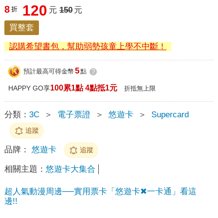
120
8
折
元
150
元
買整套
認購希望書包，幫助弱勢孩童上學不中斷！
5
預計最高可得金幣
點
?
100累1點 4點抵1元
HAPPY GO享
折抵無上限
分類：
3C
＞
電子票證
＞
悠遊卡
＞
Supercard
追蹤
品牌：
悠遊卡
追蹤
相關主題：
悠遊卡大集合
超人氣動漫周邊──實用票卡「悠遊卡✖一卡通」看這
邊!!