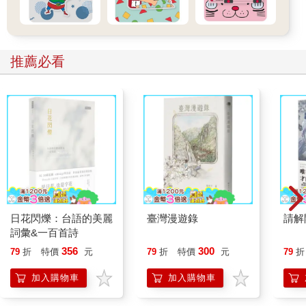
推薦必看
日花閃爍：台語的美麗
臺灣漫遊錄
請解
詞彙&一百首詩
356
300
79
折
特價
元
79
折
特價
元
79
折
加入購物車
加入購物車