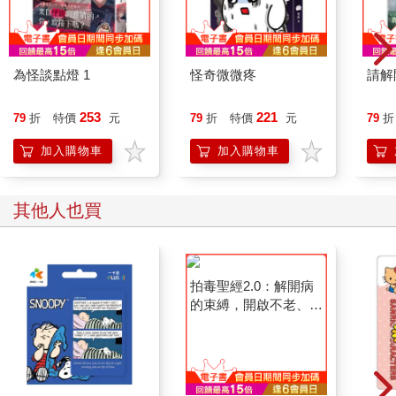
為怪談點燈 1
怪奇微微疼
請解
253
221
79
折
特價
元
79
折
特價
元
79
折
加入購物車
加入購物車
其他人也買