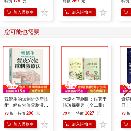
179
269
特價
元
特價
元
特價
加入購物車
加入購物車
您可能也需要
韓濟生的無創針灸新技
大話本草綱目：跟著李
紫羅
術，經皮穴位電刺激療
時珍採藥趣（全二冊）
冊：
法：疼痛控制×睡眠管
法、
296
1027
79
折
特價
元
79
折
特價
元
79
折
理×神經精神照護×內
轉化
分泌調節，以無創電刺
加入購物車
加入購物車
激延伸傳統針灸，涵蓋