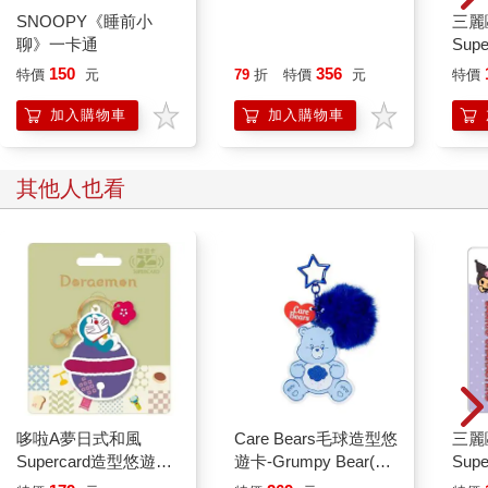
SNOOPY《睡前小
拍毒聖經2.0：解開病
三麗
聊》一卡通
的束縛，開啟不老、不
Sup
痛、不生病的嶄新人生
Hel
150
356
特價
元
79
折
特價
元
特價
銷】
加入購物車
加入購物車
其他人也看
哆啦A夢日式和風
Care Bears毛球造型悠
三麗
Supercard造型悠遊卡-
遊卡-Grumpy Bear(藍)
Sup
鈴鐺【受託代銷】
(裁型)【受託代銷】
酷洛