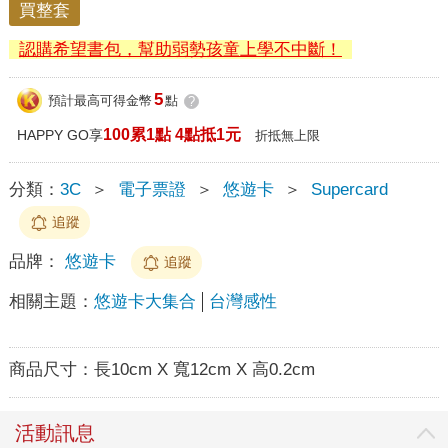
買整套
認購希望書包，幫助弱勢孩童上學不中斷！
5
預計最高可得金幣
點
?
100累1點 4點抵1元
HAPPY GO享
折抵無上限
分類：
3C
＞
電子票證
＞
悠遊卡
＞
Supercard
追蹤
品牌：
悠遊卡
追蹤
相關主題：
悠遊卡大集合
台灣感性
商品尺寸：
長10cm X 寬12cm X 高0.2cm
活動訊息