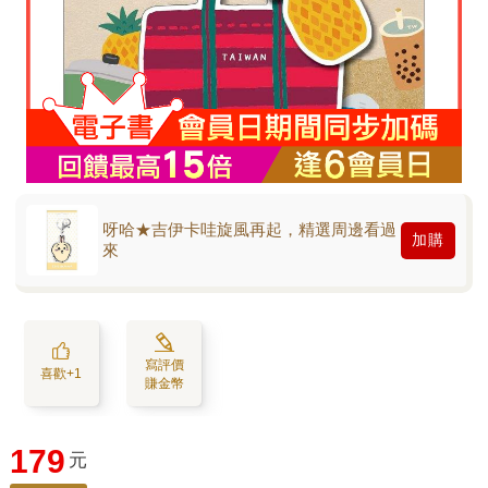
呀哈★吉伊卡哇旋風再起，精選周邊看過
加購
來
寫評價
喜歡+1
賺金幣
179
元