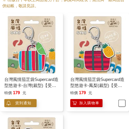
併結帳，敬請見諒。
台灣風情茄芷袋Supercard造
台灣風情茄芷袋Supercard造
型悠遊卡-台灣(裁型)【受託
型悠遊卡-鳳梨(裁型)【受託
代銷】
代銷】
179
179
特價
元
特價
元
貨到通知
加入購物車