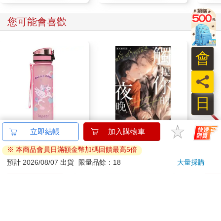
多種疾病照護與管理
您可能會喜歡
會
員
日
IMPACT 獨角獸水壺
【電子書】觸摸你的夜
德國A
500ML#粉色
晚～與你同行的夜晚～
控油
IM00B11PK
(番外篇)
凝露3
359
39
特價
元
特價
元
73
折
髮根
調理
加入購物車
電子書
滋潤
質適
訂購/退換貨須知