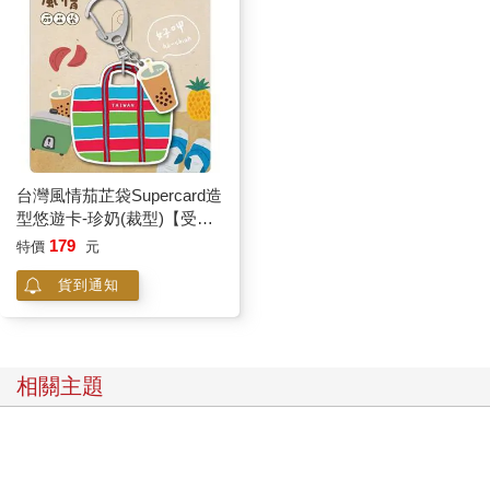
台灣風情茄芷袋Supercard造
型悠遊卡-珍奶(裁型)【受託
代銷】
179
特價
元
貨到通知
相關主題