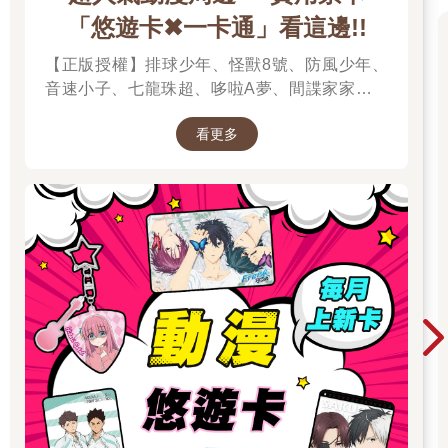
「悠遊卡✖一卡通」看這邊!!
【正版授權】排球少年、怪獸8號、防風少年、
音速小子、七龍珠超、哆啦A夢、間諜家家酒、
我的英雄學院、我推的孩子、蠟筆小新、孤獨搖
看更多
滾、美少女戰士、Free!男子游泳部、寶可夢、音
速小子、魔女守護者、迷路小瑪在萬金、小魔女
諾貝塔