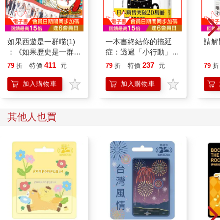
如果西遊是一群喵(1)
一本書終結你的拖延
請解
：《如果歷史是一群
症：透過「小行動」打
喵》作者最新力作，附
開大腦的行動開關，懶
411
237
79
折
特價
元
79
折
特價
元
79
折
【首卷特典】拉頁
人也能變身「行動派」
的37個科學方法
加入購物車
加入購物車
其他人也買