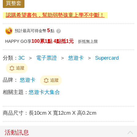
買整套
認購希望書包，幫助弱勢孩童上學不中斷！
5
預計最高可得金幣
點
?
100累1點 4點抵1元
HAPPY GO享
折抵無上限
分類：
3C
＞
電子票證
＞
悠遊卡
＞
Supercard
追蹤
品牌：
悠遊卡
追蹤
相關主題：
悠遊卡大集合
商品尺寸：
長10cm X 寬12cm X 高0.2cm
活動訊息