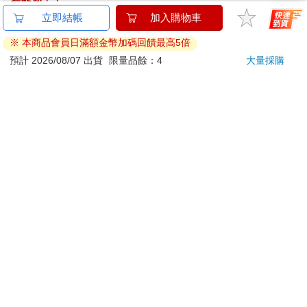
提醒您！！
金石堂及銀行均不會請您操作ATM! 如接獲電話要求您前往
ATM提款機，請不要聽從指示，以免受騙上當！
退換貨須知：
**提醒您，鑑賞期不等於試用期，退回商品須為全新狀態**
依據「消費者保護法」第19條及行政院消費者保護處公告之
「通訊交易解除權合理例外情事適用準則」，以下商品購買
後，除商品本身有瑕疵外，將不提供7天的猶豫期：
易於腐敗、保存期限較短或解約時即將逾期。（如：生
鮮食品）
依消費者要求所為之客製化給付。（客製化商品）
報紙、期刊或雜誌。（含MOOK、外文雜誌）
經消費者拆封之影音商品或電腦軟體。
非以有形媒介提供之數位內容或一經提供即為完成之線
上服務，經消費者事先同意始提供。（如：電子書、電
子雜誌、下載版軟體、虛擬商品…等）
已拆封之個人衛生用品。（如：內衣褲、刮鬍刀、除毛
刀…等）
若非上列種類商品，均享有到貨7天的猶豫期（含例假