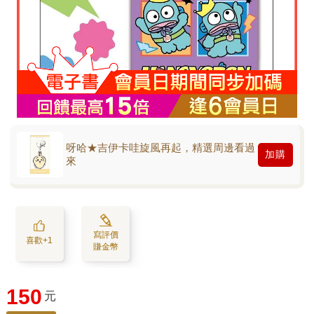
呀哈★吉伊卡哇旋風再起，精選周邊看過
加購
來
寫評價
喜歡+1
賺金幣
150
元