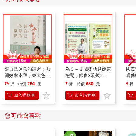
讓自己休息的練習：拋
為０～３歲嬰幼兒健康
國際
開效率崇拜，東大急診
把關，餵食×發燒×意
親傳
名醫寫給焦慮世代的心
外預防×用藥×居家照
本)
284
630
79
折
特價
元
7
折
特價
元
9
折
靈指南
顧×異位性皮膚炎×過
天天
敏性鼻炎×氣喘×過敏
素食
加入購物車
加入購物車
性結膜炎 套書(共2本)
藝美
您可能會喜歡