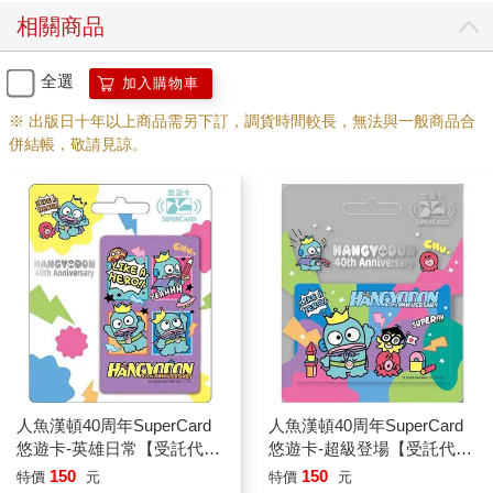
相關商品
全選
加入購物車
※ 出版日十年以上商品需另下訂，調貨時間較長，無法與一般商品合
併結帳，敬請見諒。
人魚漢頓40周年SuperCard
人魚漢頓40周年SuperCard
悠遊卡-英雄日常【受託代
悠遊卡-超級登場【受託代
銷】
銷】
150
150
特價
元
特價
元