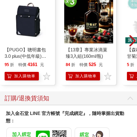
【PUGO】聰明書包
【13章】專業冰滴菓
【森
3.0 plus(中低年級)酷
臻3入組(160ml/瓶)
甘菊
黑 全新進化玩美上市
100
4161
525
95
折
特價
元
84
折
特價
元
5
折
明星
一袋
加入購物車
加入購物車
訂購/退換貨須知
加入金石堂 LINE 官方帳號『完成綁定』，隨時掌握出貨動
態：