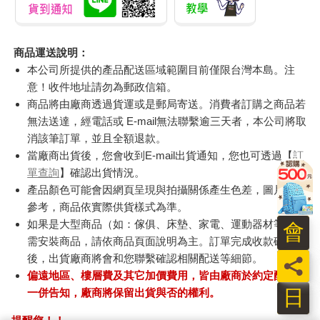
商品運送說明：
本公司所提供的產品配送區域範圍目前僅限台灣本島。注
意！收件地址請勿為郵政信箱。
商品將由廠商透過貨運或是郵局寄送。消費者訂購之商品若
無法送達，經電話或 E-mail無法聯繫逾三天者，本公司將取
消該筆訂單，並且全額退款。
當廠商出貨後，您會收到E-mail出貨通知，您也可透過【
訂
單查詢
】確認出貨情況。
產品顏色可能會因網頁呈現與拍攝關係產生色差，圖片僅供
參考，商品依實際供貨樣式為準。
如果是大型商品（如：傢俱、床墊、家電、運動器材等）及
會
需安裝商品，請依商品頁面說明為主。訂單完成收款確認
後，出貨廠商將會和您聯繫確認相關配送等細節。
員
偏遠地區、樓層費及其它加價費用，皆由廠商於約定配送時
日
一併告知，廠商將保留出貨與否的權利。