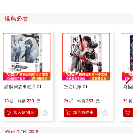
推薦必看
請解開故事謎底 01
叛逆玩家 01
為怪
229
253
79
折
特價
元
79
折
特價
元
79
折
加入購物車
加入購物車
您可能也需要