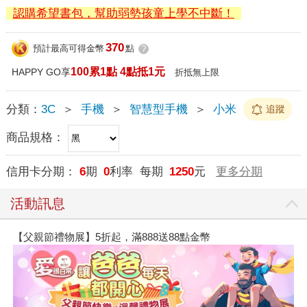
認購希望書包，幫助弱勢孩童上學不中斷！
370
預計最高可得金幣
點
?
100累1點 4點抵1元
HAPPY GO享
折抵無上限
分類：
3C
＞
手機
＞
智慧型手機
＞
小米
追蹤
商品規格：
信用卡分期：
6
期
0
利率 每期
1250
元
更多分期
活動訊息
【父親節禮物展】5折起，滿888送88點金幣