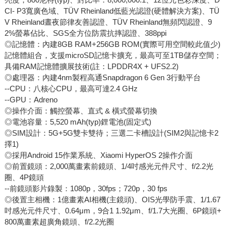
CI- P3寬廣色域、TÜV Rheinland低藍光認證(硬體解決方案)、TÜ
V Rheinland晝夜節律友善認證、TÜV Rheinland無頻閃認證、9
2%螢幕佔比、SGS全方位防震抗摔認證、388ppi
◎記憶體：內建8GB RAM+256GB ROM(實際可用空間較此值少)
記憶體組合，支援microSD記憶卡擴充，最高可至1TB儲存空間；
具備RAM記憶體擴展技術(註：LPDDR4X + UFS2.2)
◎處理器：內建4nm製程高通Snapdragon 6 Gen 3行動平台
--CPU：八核心CPU，最高可達2.4 GHz
--GPU：Adreno
◎操作介面：觸控螢幕、直式 & 橫式螢幕切換
◎電池容量：5,520 mAh(typ)鋰電池(固定式)
◎SIM設計：5G+5G雙卡雙待；三選二卡槽設計(SIM2與記憶卡2
擇1)
◎採用Android 15作業系統、Xiaomi HyperOS 2操作介面
◎前置鏡頭：2,000萬畫素前鏡頭、1/4吋感光元件尺寸、f/2.2光
圈、4P鏡頭
--前鏡頭影片錄製：1080p，30fps；720p，30 fps
◎後置主相機：1億畫素AI相機(主鏡頭)、OIS光學防手震、1/1.67
吋感光元件尺寸、0.64μm，9合1 1.92μm、f/1.7大光圈、6P鏡頭+
800萬畫素超廣角鏡頭、f/2.2光圈