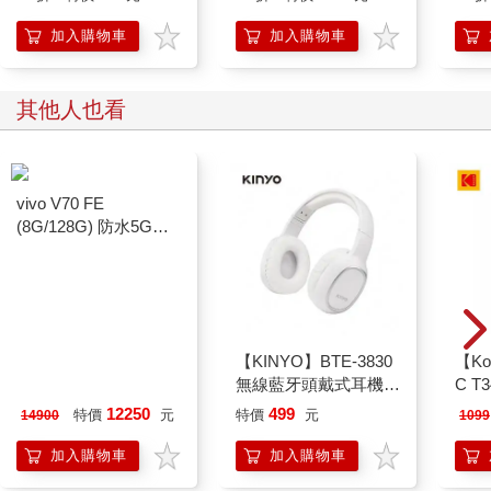
加入購物車
加入購物車
其他人也看
vivo V70 FE
【KINYO】BTE-3830
【Ko
(8G/128G) 防水5G美
無線藍牙頭戴式耳機-
C T
拍機※送支架+內附保
白
多用
12250
499
特價
元
特價
元
14900
1099
護殼※
加入購物車
加入購物車