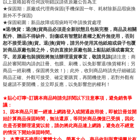
以上規格如有任何說明錯誤請依原廠公告為主
★保固期：原廠或代理商保固(手機保固一年、耗材除新品瑕疵換
新外不予保固)
★保固範圍：新品故障或瑕疵時可申請換貨處理
■退/換貨：退(換)貨商品必須是全新狀態且包裝完整，商品及相關
配件、贈品不得缺件、刮傷或有智慧財產權之配件無使用，否則
恕不接受退(換)貨。退(換)貨時，請另外使用其他紙箱或袋子包覆
於商品原廠包裝之外，切勿直接於原廠包裝上黏貼紙張或書寫文
字。若原廠包裝損毀將無法辦理退貨事宜，敬請見諒(
請注意：商
品於審閱期內請勿註冊、包膜、刷機，以免影響退/換貨權利；另
商品一經刷機，保固將失效！)；此外，收到商品時請先仔細確認
商品正確、外觀可接受、確定要購買，再開機使用，若對外觀有
疑慮請不要開機，並立即反應，以免影響您的權利！
★
貼心叮嚀~訂購本商品時請先詳閱以下注意事項，避免銷售爭
議：
1
、因本商品
只要一經連上網路登入或開通啟用後
，即被註冊並開
始計算商品保固時間，無法還原
，等同於商品價值已受損，因此
在是否
要辦理退貨以前，請勿將此商品連上網路，避免在不經意
的情況下開始保固時間。
2、
本賣場不接受以實體大小、螢幕大小、商品收到與賣場圖片有