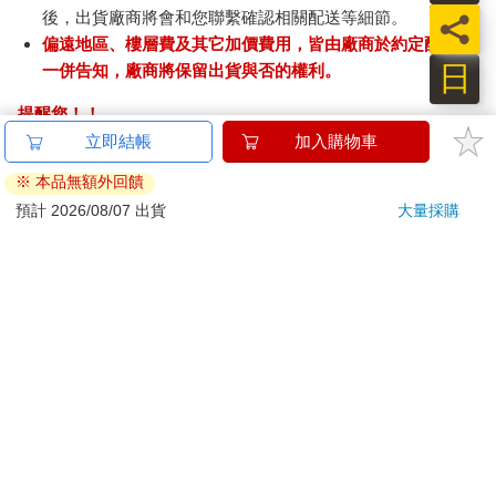
後，出貨廠商將會和您聯繫確認相關配送等細節。
偏遠地區、樓層費及其它加價費用，皆由廠商於約定配送時
日
一併告知，廠商將保留出貨與否的權利。
提醒您！！
金石堂及銀行均不會請您操作ATM! 如接獲電話要求您前往
立即結帳
加入購物車
ATM提款機，請不要聽從指示，以免受騙上當！
※ 本品無額外回饋
退換貨須知：
預計 2026/08/07 出貨
大量採購
**提醒您，鑑賞期不等於試用期，退回商品須為全新狀態**
依據「消費者保護法」第19條及行政院消費者保護處公告之
「通訊交易解除權合理例外情事適用準則」，以下商品購買
後，除商品本身有瑕疵外，將不提供7天的猶豫期：
易於腐敗、保存期限較短或解約時即將逾期。（如：生
鮮食品）
依消費者要求所為之客製化給付。（客製化商品）
報紙、期刊或雜誌。（含MOOK、外文雜誌）
經消費者拆封之影音商品或電腦軟體。
非以有形媒介提供之數位內容或一經提供即為完成之線