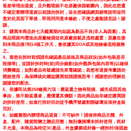
落差等理由退貨
，且
外觀瑕疵不在原廠保固範圍內
，因此
在您還
不確定要辦理退貨以前請勿拆封
，並在
您確認網頁銷售說明並同
意於此頁面下單後，即視同同意本條款，不便之處敬請見諒！謝
謝。
3
、
購買本商品於七天鑑賞期內如認為新品不良(非人為因素)
，其
商品瑕疵均需送由原廠檢測並依原廠規範及流程處置；原廠在接
到本商品後7到14個工作天，會依據其DOA或其他檢修流程服務
之。
4
、
當您在拆封前煩請先確認產品規格及商品狀況(如外包裝是否
毀損等)，並請於拆封時(前)同步錄影(如外觀與包裝內容等)以確保
消費權益；如對產品有疑慮請先來電確認；若您有退貨考量請勿
開啟使用，為保障彼此權益購買前請謹慎思考！感謝您的理解並
謝謝您的配合。
5
、依據民法第259條第六項：應返還之物有毀損、滅失或因其他
事由，致不能返還者，應償還其價額！
因此商品如非確定購買請
勿拆封使用，如進行拆封切勿從手機序號處割開破壞並保持盒裝
完好
。
6、如
鑑賞期内辦理商品退貨：不可缺件！請保持商品主體、外
盒、配件、隨貨附贈之贈品完整；無刮傷損壞未拆封使用，耗材
不允退。本商品為特定3C產品，外盒膠膜或封條一經拆封/保固啟