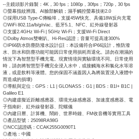
--主鏡頭影片錄製：4K，30 fps；1080p，30fps；720p，30 fps
◎螢幕指紋辨識、AI臉部解鎖；濕手觸控螢幕技術2.0
◎採用USB Type-C傳輸埠，支援45W快充、具備18W反向充電
◎WiFi 802.11a/b/g/n/ac、藍牙5.1、NFC、紅外線發射器
◎支援2.4GHz Wi-Fi | 5GHz Wi-Fi；支援Wi-Fi Direct
◎Dolby Atmos雙喇叭、Hi-Res認證；音量可提高達300%
◎IP66防水防塵防潑水設計(註：本設備符合IP66設計，惟防潑
水、防水和防塵功能可能因日常使用損耗而退化。請勿在潮濕的
情況下為智慧型手機充電。現實情境與實驗環境不同。日常使用
時，請勿將智慧型手機完全浸入水中，或接觸海水和氯化水等溶
液，或是飲料等液體。您的保固不涵蓋因人為將裝置浸入液體中
而造成的損壞)
◎導航與定位：GPS：L1 | GLONASS：G1 | BDS：B1I+ B1C |
Galileo E1
◎內建虛擬近距離感應器、環境光線感應器、加速度感應器、電
子指南針、紅外線發射器、陀螺儀
◎內建日曆、計算機、鬧鈴、世界時鐘、FM收音機等實用工具
◎產品型號：25098RA98G
◎NCC認證碼：CCAK255G0090T1
◎產地：中國