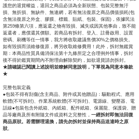
護您的退貨權益，退回之商品必須為全新狀態、包裝完整無汙
損、無折損、無缺件、無連網，若有無法復原之商品價值損耗(包
含無法復原之外盒、膠膜、標籤、貼紙、包裝、保固)，依據民法
第259條第六項，應返還之物有毀損、滅失或因其他事由，致不能
返還者，應償還其價額。若商品有拆封、登入、註冊啟用、設置
密碼、刷機等任一情事，我方將收取建議售價30%之價格損失。
如有毀損而須維修復原，將另收取維修費用！此外，拆封無鑑賞
期：本商品性質具備消保法第十九條所定之合理例外情事，拆封
後不得於鑑賞期間內不附理由解除契約，如欲退貨請勿拆封。
★請確認已閱讀上述說明並瞭解同意說明，下單視為同意本條款
★
完整包裝定義
●包裝不得有刮傷(含主商品、附件或其他贈品)：驅動程式、應用
軟體(不可拆封)、作業系統軟體(不可拆封)、電源線、變壓器、電
話線●包裝包含外紙箱、內紙箱、配件紙箱、保麗龍、保護袋、贈
品等廠商及所有附隨文件或資料之完整性，
一經拆封即無法回復
商品原狀。若需辦理退換，請先勿拆封並保持商品送達時之原
狀
。