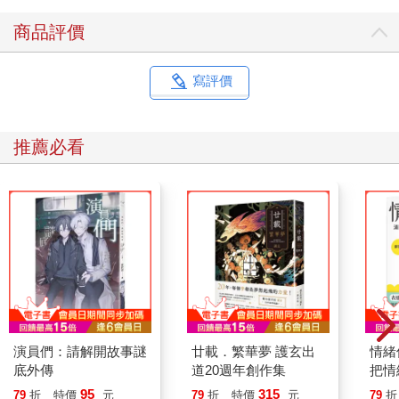
商品評價
寫評價
推薦必看
演員們：請解開故事謎
廿載．繁華夢 護玄出
情緒
底外傳
道20週年創作集
把情
誰都
95
315
79
折
特價
元
79
折
特價
元
79
折