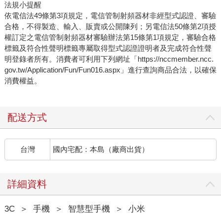
法規小提醒
依電信法49條第3項規定，電信管制射頻器材非經型式認證、審驗
合格，不得製造、輸入、販賣或公開陳列；另電信法50條第2項授
權訂定之電信管制射頻器材審驗辦法第15條第1項規定，審驗合格
標籤及符合性聲明標籤專屬取得型式認證證明者及完成符合性聲
明登錄者所有。消費者可利用下列網址「https://nccmember.ncc.
gov.tw/Application/Fun/Fun016.aspx」進行查詢商品合法，以確保
消費權益。
配送方式
台灣
國內宅配：本島（廠商出貨）
詳細資料
3C
＞
手機
＞
智慧型手機
＞
小米