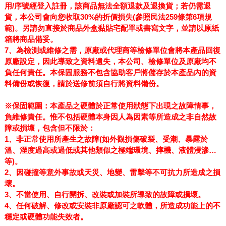
用/序號經登入註冊，該商品無法全額退款及退換貨；若仍需退
貨，本公司會向您收取30%的折價損失(參照民法259條第6項規
範)。另請勿直接於商品外盒黏貼宅配單或書寫文字，並請以原紙
箱將商品備妥。
7
、
為檢測或維修之需，原廠或代理商等檢修單位會將本產品回復
原廠設定，因此導致之資料遺失，本公司、檢修單位及原廠均不
負任何責任。本保固服務不包含協助客戶將儲存於本產品內的資
料備份或恢復，請於送修前須自行將資料備份。
※
保固範圍：本產品之硬體於正常使用狀態下出現之故障情事，
負維修責任。惟不包括硬體本身因人為因素等所造成之非自然故
障或損壞，包含但不限於：
1
、非正常使用所產生之故障(如外觀損傷破裂、受潮、暴露於
溫、溼度過高或過低或其他類似之極端環境、摔機、液體浸滲…
等)。
2
、因碰撞等意外事故或天災、地變、雷擊等不可抗力所造成之損
壞。
3
、不當使用、自行開拆、改裝或加裝所導致的故障或損壞。
4
、任何破解、修改或安裝非原廠認可之軟體，所造成功能上的不
穩定或硬體功能失效者。