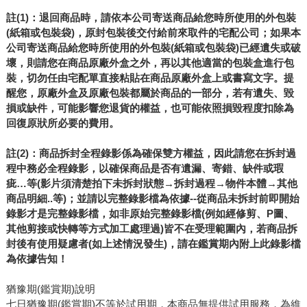
註(1)：退回商品時，請依本公司寄送商品給您時所使用的外包裝
(紙箱或包裝袋)，原封包裝後交付給前來取件的宅配公司；如果本
公司寄送商品給您時所使用的外包裝(紙箱或包裝袋)已經遺失或破
壞，則請您在商品原廠外盒之外，再以其他適當的包裝盒進行包
裝，切勿任由宅配單直接粘貼在商品原廠外盒上或書寫文字。提
醒您，原廠外盒及原廠包裝都屬於商品的一部分，若有遺失、毀
損或缺件，可能影響您退貨的權益，也可能依照損毀程度扣除為
回復原狀所必要的費用。
註(2)：商品拆封全程錄影係為確保雙方權益，因此請您在拆封過
程中務必全程錄影，以確保商品是否有遺漏、寄錯、缺件或瑕
疵…等(影片須清楚拍下未拆封狀態→拆封過程→物件本體→其他
商品明細..等)；並請以完整錄影檔為依據--從商品未拆封前即開始
錄影才是完整錄影檔，如非原始完整錄影檔(例如經修剪、P圖、
其他剪接或快轉等方式加工處理過)皆不在受理範圍內，若商品拆
封後有使用疑慮者(如上述情況發生)，請在鑑賞期內附上此錄影檔
為依據告知！
猶豫期(鑑賞期)說明
七日猶豫期(鑑賞期)不等於試用期，本商品無提供試用服務，為維