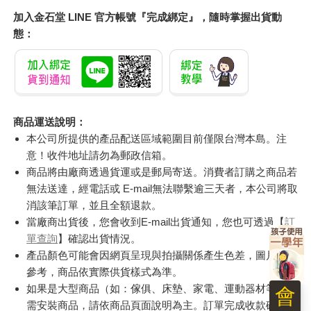
加入金石堂 LINE 官方帳號『完成綁定』，隨時掌握出貨動
態：
商品運送說明：
本公司所提供的產品配送區域範圍目前僅限台灣本島。注
意！收件地址請勿為郵政信箱。
商品將由廠商透過貨運或是郵局寄送。消費者訂購之商品若
無法送達，經電話或 E-mail無法聯繫逾三天者，本公司將取
消該筆訂單，並且全額退款。
當廠商出貨後，您會收到E-mail出貨通知，您也可透過【
訂
單查詢
】確認出貨情況。
產品顏色可能會因網頁呈現與拍攝關係產生色差，圖片僅供
參考，商品依實際供貨樣式為準。
如果是大型商品（如：傢俱、床墊、家電、運動器材等）及
需安裝商品，請依商品頁面說明為主。訂單完成收款確認