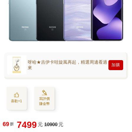
呀哈★吉伊卡哇旋風再起，精選周邊看過
加購
來
寫評價
喜歡+1
賺金幣
7499
69
折
元
10900
元