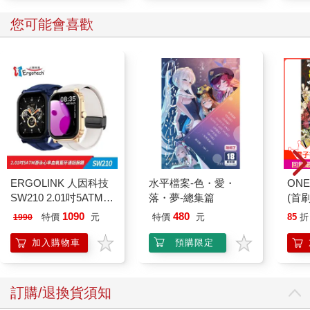
您可能會喜歡
ERGOLINK 人因科技
水平檔案-色・愛・
ONE
SW210 2.01吋5ATM游
落・夢-總集篇
(首刷
泳心率血氧藍牙通話腕
1090
480
特價
元
特價
元
85
折
1990
錶
加入購物車
預購限定
訂購/退換貨須知