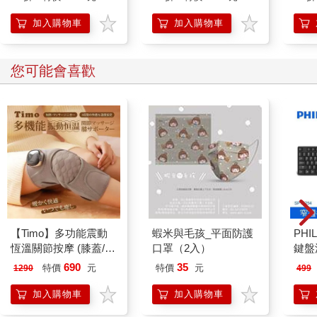
開關，懶人也能變身
人也能變身「行動派」
「行動派」的37個科
的37個科學方法
加入購物車
加入購物車
學方法
您可能會喜歡
【Timo】多功能震動
蝦米與毛孩_平面防護
PHI
恆溫關節按摩 (膝蓋/
口罩（2入）
鍵盤滑
肩/手肘通用) 無線充電
690
35
特價
元
特價
元
1290
499
加熱護膝 智能震動護
膝熱敷 【單入組】
加入購物車
加入購物車