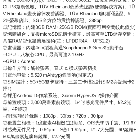
CI- P3寬廣色域、TÜV Rheinland低藍光認證(硬體解決方案)、TÜ
V Rheinland晝夜節律友善認證、TÜV Rheinland無頻閃認證、9
2%螢幕佔比、SGS全方位防震抗摔認證、388ppi
◎記憶體：內建8GB RAM+256GB ROM(實際可用空間較此值少)
記憶體組合，支援microSD記憶卡擴充，最高可至1TB儲存空間；
具備RAM記憶體擴展技術(註：LPDDR4X + UFS2.2)
◎處理器：內建4nm製程高通Snapdragon 6 Gen 3行動平台
--CPU：八核心CPU，最高可達2.4 GHz
--GPU：Adreno
◎操作介面：觸控螢幕、直式 & 橫式螢幕切換
◎電池容量：5,520 mAh(typ)鋰電池(固定式)
◎SIM設計：5G+5G雙卡雙待；三選二卡槽設計(SIM2與記憶卡2
擇1)
◎採用Android 15作業系統、Xiaomi HyperOS 2操作介面
◎前置鏡頭：2,000萬畫素前鏡頭、1/4吋感光元件尺寸、f/2.2光
圈、4P鏡頭
--前鏡頭影片錄製：1080p，30fps；720p，30 fps
◎後置主相機：1億畫素AI相機(主鏡頭)、OIS光學防手震、1/1.67
吋感光元件尺寸、0.64μm，9合1 1.92μm、f/1.7大光圈、6P鏡頭+
800萬畫素超廣角鏡頭、f/2.2光圈