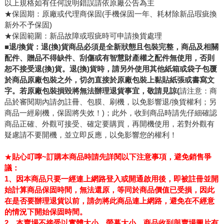
以上規格如有任何說明錯誤請依原廠公告為主
★保固期：原廠或代理商保固(手機保固一年、耗材除新品瑕疵換
新外不予保固)
★保固範圍：新品故障或瑕疵時可申請換貨處理
■退/換貨：退(換)貨商品必須是全新狀態且包裝完整，商品及相關
配件、贈品不得缺件、刮傷或有智慧財產權之配件無使用，否則
恕不接受退(換)貨。退(換)貨時，請另外使用其他紙箱或袋子包覆
於商品原廠包裝之外，切勿直接於原廠包裝上黏貼紙張或書寫文
字。若原廠包裝損毀將無法辦理退貨事宜，敬請見諒(
請注意：商
品於審閱期內請勿註冊、包膜、刷機，以免影響退/換貨權利；另
商品一經刷機，保固將失效！)；此外，收到商品時請先仔細確認
商品正確、外觀可接受、確定要購買，再開機使用，若對外觀有
疑慮請不要開機，並立即反應，以免影響您的權利！
★
貼心叮嚀~訂購本商品時請先詳閱以下注意事項，避免銷售爭
議：
1
、因本商品
只要一經連上網路登入或開通啟用後
，即被註冊並開
始計算商品保固時間，無法還原
，等同於商品價值已受損，因此
在是否
要辦理退貨以前，請勿將此商品連上網路，避免在不經意
的情況下開始保固時間。
2、
本賣場不接受以實體大小、螢幕大小、商品收到與賣場圖片有