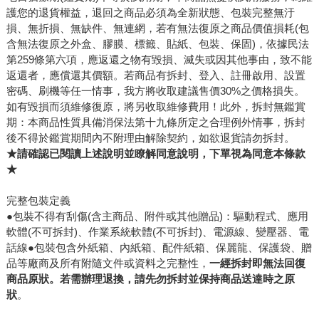
護您的退貨權益，退回之商品必須為全新狀態、包裝完整無汙
損、無折損、無缺件、無連網，若有無法復原之商品價值損耗(包
含無法復原之外盒、膠膜、標籤、貼紙、包裝、保固)，依據民法
第259條第六項，應返還之物有毀損、滅失或因其他事由，致不能
返還者，應償還其價額。若商品有拆封、登入、註冊啟用、設置
密碼、刷機等任一情事，我方將收取建議售價30%之價格損失。
如有毀損而須維修復原，將另收取維修費用！此外，拆封無鑑賞
期：本商品性質具備消保法第十九條所定之合理例外情事，拆封
後不得於鑑賞期間內不附理由解除契約，如欲退貨請勿拆封。
★請確認已閱讀上述說明並瞭解同意說明，下單視為同意本條款
★
完整包裝定義
●包裝不得有刮傷(含主商品、附件或其他贈品)：驅動程式、應用
軟體(不可拆封)、作業系統軟體(不可拆封)、電源線、變壓器、電
話線●包裝包含外紙箱、內紙箱、配件紙箱、保麗龍、保護袋、贈
品等廠商及所有附隨文件或資料之完整性，
一經拆封即無法回復
商品原狀。若需辦理退換，請先勿拆封並保持商品送達時之原
狀
。