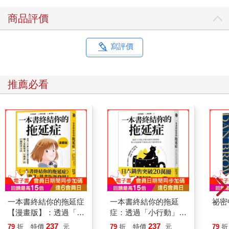
商品評價
寫評價
推薦必看
一本書終結你的拖延症
一本書終結你的拖延
祕密
【漫畫版】：透過「小
症：透過「小行動」打
行動」打開大腦的行動
開大腦的行動開關，懶
237
237
79
折
特價
元
79
折
特價
元
79
折