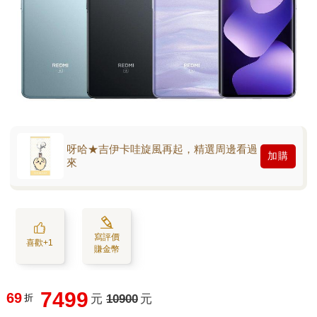
呀哈★吉伊卡哇旋風再起，精選周邊看過
加購
來
寫評價
喜歡+1
賺金幣
7499
69
折
元
10900
元