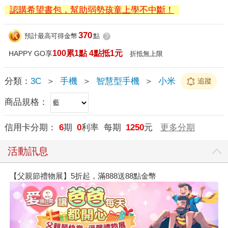
認購希望書包，幫助弱勢孩童上學不中斷！
370
預計最高可得金幣
點
?
100累1點 4點抵1元
HAPPY GO享
折抵無上限
分類：
3C
＞
手機
＞
智慧型手機
＞
小米
追蹤
商品規格：
信用卡分期：
6
期
0
利率 每期
1250
元
更多分期
活動訊息
【父親節禮物展】5折起，滿888送88點金幣