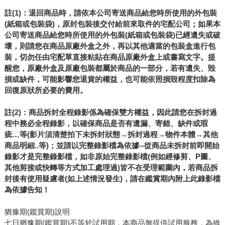
註(1)：退回商品時，請依本公司寄送商品給您時所使用的外包裝
(紙箱或包裝袋)，原封包裝後交付給前來取件的宅配公司；如果本
公司寄送商品給您時所使用的外包裝(紙箱或包裝袋)已經遺失或破
壞，則請您在商品原廠外盒之外，再以其他適當的包裝盒進行包
裝，切勿任由宅配單直接粘貼在商品原廠外盒上或書寫文字。提
醒您，原廠外盒及原廠包裝都屬於商品的一部分，若有遺失、毀
損或缺件，可能影響您退貨的權益，也可能依照損毀程度扣除為
回復原狀所必要的費用。
註(2)：商品拆封全程錄影係為確保雙方權益，因此請您在拆封過
程中務必全程錄影，以確保商品是否有遺漏、寄錯、缺件或瑕
疵…等(影片須清楚拍下未拆封狀態→拆封過程→物件本體→其他
商品明細..等)；並請以完整錄影檔為依據--從商品未拆封前即開始
錄影才是完整錄影檔，如非原始完整錄影檔(例如經修剪、P圖、
其他剪接或快轉等方式加工處理過)皆不在受理範圍內，若商品拆
封後有使用疑慮者(如上述情況發生)，請在鑑賞期內附上此錄影檔
為依據告知！
猶豫期(鑑賞期)說明
七日猶豫期(鑑賞期)不等於試用期，本商品無提供試用服務，為維