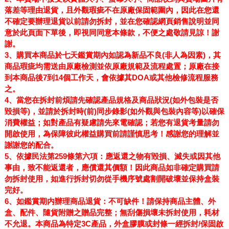
落差等理由退貨
，且
外觀瑕疵不在原廠保固範圍內
，因此
在您還
不確定要辦理退貨以前請勿拆封
，並在
您確認網頁銷售說明並同
意於此頁面下單後，即視同同意本條款，不便之處敬請見諒！謝
謝。
3
、
購買本商品於七天鑑賞期內如認為新品不良(非人為因素)
，其
商品瑕疵均需送由原廠檢測並依原廠規範及流程處置；原廠在接
到本商品後7到14個工作天，會依據其DOA或其他檢修流程服務
之。
4
、
當您在拆封前煩請先確認產品規格及商品狀況(如外包裝是否
毀損等)，並請於拆封時(前)同步錄影(如外觀與包裝內容等)以確保
消費權益；如對產品有疑慮請先來電確認；若您有退貨考量請勿
開啟使用，為保障彼此權益購買前請謹慎思考！感謝您的理解並
謝謝您的配合。
5
、依據民法第259條第六項：應返還之物有毀損、滅失或因其他
事由，致不能返還者，應償還其價額！
因此商品如非確定購買請
勿拆封使用，如進行拆封切勿從手機序號處割開破壞並保持盒裝
完好
。
6、如
鑑賞期内辦理商品退貨：不可缺件！請保持商品主體、外
盒、配件、隨貨附贈之贈品完整；無刮傷損壞未拆封使用，耗材
不允退。本商品為特定3C產品，外盒膠膜或封條一經拆封/保固啟