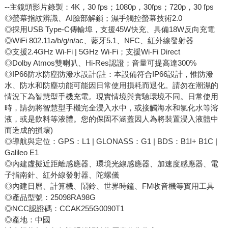
--主鏡頭影片錄製：4K，30 fps；1080p，30fps；720p，30 fps
◎螢幕指紋辨識、AI臉部解鎖；濕手觸控螢幕技術2.0
◎採用USB Type-C傳輸埠，支援45W快充、具備18W反向充電
◎WiFi 802.11a/b/g/n/ac、藍牙5.1、NFC、紅外線發射器
◎支援2.4GHz Wi-Fi | 5GHz Wi-Fi；支援Wi-Fi Direct
◎Dolby Atmos雙喇叭、Hi-Res認證；音量可提高達300%
◎IP66防水防塵防潑水設計(註：本設備符合IP66設計，惟防潑
水、防水和防塵功能可能因日常使用損耗而退化。請勿在潮濕的
情況下為智慧型手機充電。現實情境與實驗環境不同。日常使用
時，請勿將智慧型手機完全浸入水中，或接觸海水和氯化水等溶
液，或是飲料等液體。您的保固不涵蓋因人為將裝置浸入液體中
而造成的損壞)
◎導航與定位：GPS：L1 | GLONASS：G1 | BDS：B1I+ B1C |
Galileo E1
◎內建虛擬近距離感應器、環境光線感應器、加速度感應器、電
子指南針、紅外線發射器、陀螺儀
◎內建日曆、計算機、鬧鈴、世界時鐘、FM收音機等實用工具
◎產品型號：25098RA98G
◎NCC認證碼：CCAK255G0090T1
◎產地：中國