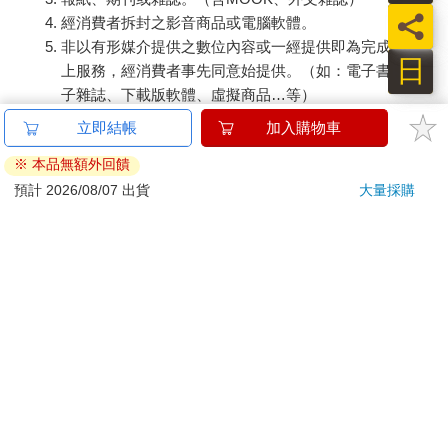
員
經消費者拆封之影音商品或電腦軟體。
非以有形媒介提供之數位內容或一經提供即為完成之線
日
上服務，經消費者事先同意始提供。（如：電子書、電
子雜誌、下載版軟體、虛擬商品…等）
已拆封之個人衛生用品。（如：內衣褲、刮鬍刀、除毛
立即結帳
加入購物車
刀…等）
※ 本品無額外回饋
若非上列種類商品，均享有到貨7天的猶豫期（含例假
日）。
預計 2026/08/07 出貨
大量採購
辦理退換貨時，商品（組合商品恕無法接受單獨退貨）必須
是您收到商品時的原始狀態（包含商品本體、配件、贈品、
保證書、所有附隨資料文件及原廠內外包裝…等），請勿直
接使用原廠包裝寄送，或於原廠包裝上黏貼紙張或書寫文
字。
退回商品若無法回復原狀，將請您負擔回復原狀所需費用，
嚴重時將影響您的退貨權益。