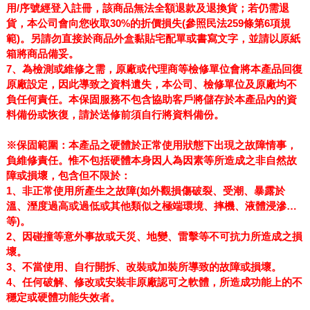
用/序號經登入註冊，該商品無法全額退款及退換貨；若仍需退
貨，本公司會向您收取30%的折價損失(參照民法259條第6項規
範)。另請勿直接於商品外盒黏貼宅配單或書寫文字，並請以原紙
箱將商品備妥。
7
、
為檢測或維修之需，原廠或代理商等檢修單位會將本產品回復
原廠設定，因此導致之資料遺失，本公司、檢修單位及原廠均不
負任何責任。本保固服務不包含協助客戶將儲存於本產品內的資
料備份或恢復，請於送修前須自行將資料備份。
※
保固範圍：本產品之硬體於正常使用狀態下出現之故障情事，
負維修責任。惟不包括硬體本身因人為因素等所造成之非自然故
障或損壞，包含但不限於：
1
、非正常使用所產生之故障(如外觀損傷破裂、受潮、暴露於
溫、溼度過高或過低或其他類似之極端環境、摔機、液體浸滲…
等)。
2
、因碰撞等意外事故或天災、地變、雷擊等不可抗力所造成之損
壞。
3
、不當使用、自行開拆、改裝或加裝所導致的故障或損壞。
4
、任何破解、修改或安裝非原廠認可之軟體，所造成功能上的不
穩定或硬體功能失效者。