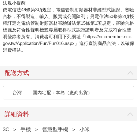
法規小提醒
依電信法49條第3項規定，電信管制射頻器材非經型式認證、審驗
合格，不得製造、輸入、販賣或公開陳列；另電信法50條第2項授
權訂定之電信管制射頻器材審驗辦法第15條第1項規定，審驗合格
標籤及符合性聲明標籤專屬取得型式認證證明者及完成符合性聲
明登錄者所有。消費者可利用下列網址「https://nccmember.ncc.
gov.tw/Application/Fun/Fun016.aspx」進行查詢商品合法，以確保
消費權益。
配送方式
台灣
國內宅配：本島（廠商出貨）
詳細資料
3C
＞
手機
＞
智慧型手機
＞
小米