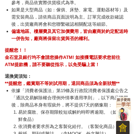
參考，商品依實際供貨樣式為準。
如果是大型商品（如：傢俱、床墊、家電、運動器材等）及
需安裝商品，請依商品頁面說明為主。訂單完成收款確認
後，出貨廠商將會和您聯繫確認相關配送等細節。
偏遠地區、樓層費及其它加價費用，皆由廠商於約定配送時
一併告知，廠商將保留出貨與否的權利。
提醒您！！
金石堂及銀行均不會請您操作ATM! 如接獲電話要求您前往
ATM提款機，請不要聽從指示，以免受騙上當！
退換貨須知：
**提醒您，鑑賞期不等於試用期，退回商品須為全新狀態**
依據「消費者保護法」第19條及行政院消費者保護處公告之
「通訊交易解除權合理例外情事適用準則」，以下商品購買
後，除商品本身有瑕疵外，將不提供7天的猶豫期：
易於腐敗、保存期限較短或解約時即將逾期。（如：生
鮮食品）
依消費者要求所為之客製化給付。（客製化商品）
報紙、期刊或雜誌。（含MOOK、外文雜誌）