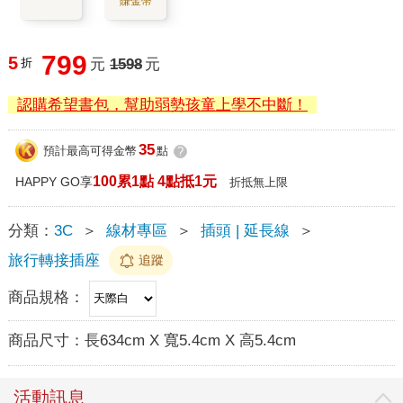
賺金幣
799
5
折
元
1598
元
認購希望書包，幫助弱勢孩童上學不中斷！
35
預計最高可得金幣
點
?
100累1點 4點抵1元
HAPPY GO享
折抵無上限
分類：
3C
＞
線材專區
＞
插頭 | 延長線
＞
旅行轉接插座
追蹤
商品規格：
商品尺寸：
長634cm X 寬5.4cm X 高5.4cm
活動訊息