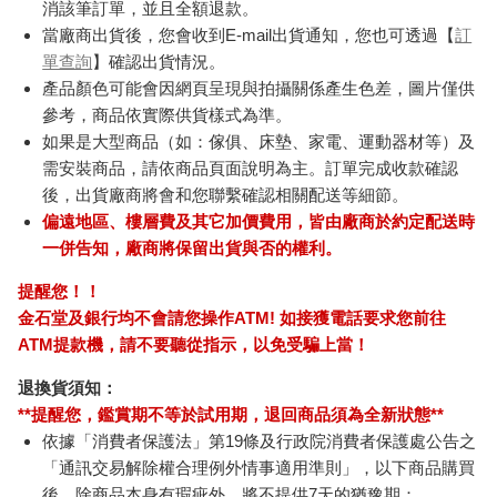
消該筆訂單，並且全額退款。
當廠商出貨後，您會收到E-mail出貨通知，您也可透過【
訂
單查詢
】確認出貨情況。
產品顏色可能會因網頁呈現與拍攝關係產生色差，圖片僅供
參考，商品依實際供貨樣式為準。
如果是大型商品（如：傢俱、床墊、家電、運動器材等）及
需安裝商品，請依商品頁面說明為主。訂單完成收款確認
後，出貨廠商將會和您聯繫確認相關配送等細節。
偏遠地區、樓層費及其它加價費用，皆由廠商於約定配送時
一併告知，廠商將保留出貨與否的權利。
提醒您！！
金石堂及銀行均不會請您操作ATM! 如接獲電話要求您前往
ATM提款機，請不要聽從指示，以免受騙上當！
退換貨須知：
**提醒您，鑑賞期不等於試用期，退回商品須為全新狀態**
依據「消費者保護法」第19條及行政院消費者保護處公告之
「通訊交易解除權合理例外情事適用準則」，以下商品購買
後，除商品本身有瑕疵外，將不提供7天的猶豫期：