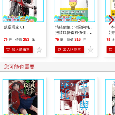
叛逆玩家 01
情緒價值：消除內耗，
一本
把情緒變得有價值，跟
【漫
誰都能自在相處
行動
253
316
79
折
特價
元
79
折
特價
元
79
折
開關
「行
加入購物車
加入購物車
學方
您可能也需要