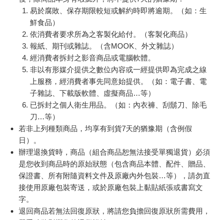
易於腐敗、保存期限較短或解約時即將逾期。（如：生
鮮食品）
依消費者要求所為之客製化給付。（客製化商品）
報紙、期刊或雜誌。（含MOOK、外文雜誌）
經消費者拆封之影音商品或電腦軟體。
非以有形媒介提供之數位內容或一經提供即為完成之線
上服務，經消費者事先同意始提供。（如：電子書、電
子雜誌、下載版軟體、虛擬商品…等）
已拆封之個人衛生用品。（如：內衣褲、刮鬍刀、除毛
刀…等）
若非上列種類商品，均享有到貨7天的猶豫期（含例假
日）。
辦理退換貨時，商品（組合商品恕無法接受單獨退貨）必須
是您收到商品時的原始狀態（包含商品本體、配件、贈品、
保證書、所有附隨資料文件及原廠內外包裝…等），請勿直
接使用原廠包裝寄送，或於原廠包裝上黏貼紙張或書寫文
字。
退回商品若無法回復原狀，將請您負擔回復原狀所需費用，