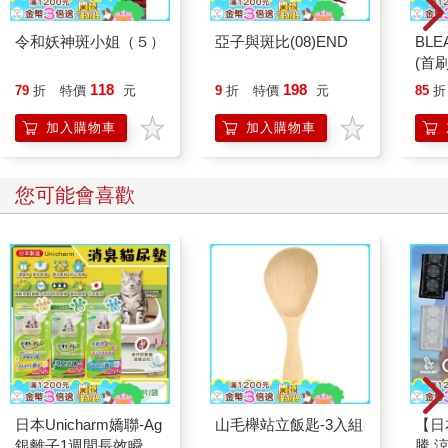
令和妖神斑小姐（５）
亞子與斑比(08)END
BL
(首刷
118
198
79
折
特價
元
9
折
特價
元
85
折
加入購物車
加入購物車
您可能會喜歡
日本Unicharm嬌聯-Ag
山毛櫸站立飯匙-3入組
【日本
銀離子1週間長效瞬吸
騰 