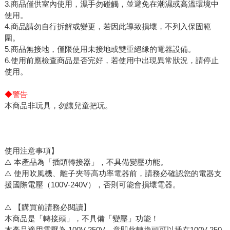
3.商品僅供室內使用，濕手勿碰觸，並避免在潮濕或高溫環境中
使用。
4.商品請勿自行拆解或變更，若因此導致損壞，不列入保固範
圍。
5.商品無接地，僅限使用未接地或雙重絕緣的電器設備。
6.使用前應檢查商品是否完好，若使用中出現異常狀況，請停止
使用。
◆警告
本商品非玩具，勿讓兒童把玩。
使用注意事項】
⚠️ 本產品為「插頭轉接器」，不具備變壓功能。
⚠️ 使用吹風機、離子夾等高功率電器前，請務必確認您的電器支
援國際電壓（100V-240V），否則可能會損壞電器。
⚠️ 【購買前請務必閱讀】
本商品是「轉接頭」，不具備「變壓」功能！
本產品適用電壓為 100V-250V，意即此轉換頭可以插在100V-250