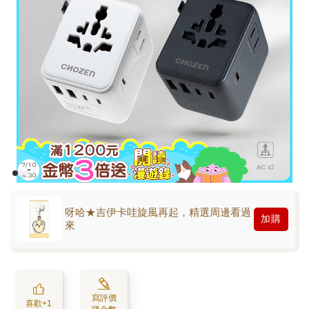
呀哈★吉伊卡哇旋風再起，精選周邊看過
加購
來
寫評價
喜歡+1