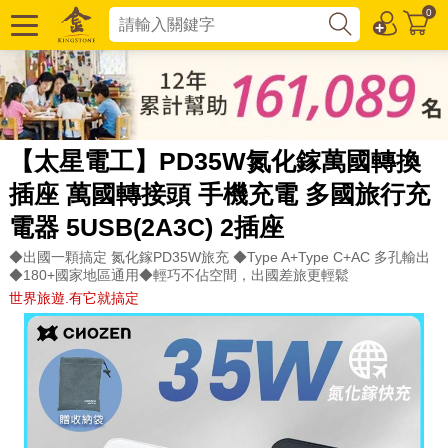
0
【太星電工】PD35W氮化鎵萬國轉換
插座 萬國轉接頭 手機充電 多國旅行充
電器 5USB(2A3C) 2插座
◆出國一顆搞定 氮化鎵PD35W旅充 ◆Type A+Type C+AC 多孔輸出
◆180+國家地區通用◆輕巧不佔空間，出國差旅更輕鬆
世界旅遊.有它就搞定