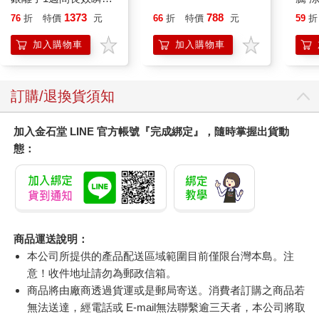
乾爽寵物消臭大師貓尿
涼感
1373
788
76
折
特價
元
66
折
特價
元
59
折
墊20片/袋(大容量吸水
巾 
防滲漏貓尿布/可觀察
毛巾
加入購物車
加入購物車
尿色貓潔墊補充包/本
品不含貓砂盆)
訂購/退換貨須知
加入金石堂 LINE 官方帳號『完成綁定』，隨時掌握出貨動
態：
商品運送說明：
本公司所提供的產品配送區域範圍目前僅限台灣本島。注
意！收件地址請勿為郵政信箱。
商品將由廠商透過貨運或是郵局寄送。消費者訂購之商品若
無法送達，經電話或 E-mail無法聯繫逾三天者，本公司將取