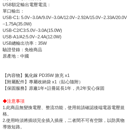
USB額定輸出電壓電流：
單口輸出：
USB-C1: 5.0V⎓3.0A/9.0V⎓3.0A/12.0V⎓2.92A/15.0V⎓2.33A/20.0V
⎓1.75A(35.0W)
USB-C2/C3:5.0V⎓3.0A(15.0W)
USB-A1/A2:5.0V⎓2.4A(12.0W)
USB總輸出功率：35W
驗證登錄：免檢商品
原產地：中國
【內容物】氮化鎵 PD35W 旅充 x1
【附屬配件】專屬收納袋 x1（貼心隨附）
【保固服務】原廠1年+註冊延長1年，共2年安心保固
◆注意事項
1.此商品無變換電壓、整流功能，使用前請確認後端電器電壓規
格。
2.使用時須將插頭完全插入插座，二者間不可有空隙，以防異物
導致短路。