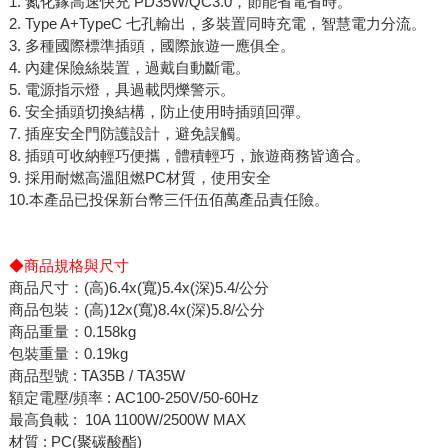
1. 氮化鎵高速快充 PD35W/QC3.0，節能省電省時。
2. Type A+TypeC 七孔輸出，多裝置同時充電，智慧電力分流。
3. 多種國際標準插頭，國際旅遊一應俱全。
4. 內建保險絲裝置，過戴自動斷電。
5. 電源指示燈，具過載閃爍警示。
6. 安全插頭切換結構，防止使用時插頭回彈。
7. 插座安全門防護設計，避免誤觸。
8. 插頭可收納輕巧便攜，體積輕巧，旅遊商務皆適合。
9. 採用耐燃高溫阻燃PC材質，使用安全
10.本產品已投保新台幣三仟伍佰萬產品責任險。
◆商品規格與尺寸
商品尺寸：(高)6.4x(寬)5.4x(深)5.4/公分
商品包裝：(高)12x(寬)8.4x(深)5.8/公分
商品重量：0.158kg
包裝重量：0.19kg
商品型號 : TA35B / TA35W
額定電壓/頻率 : AC100-250V/50-60Hz
最高負載 : 10A 1100W/2500W MAX
材質 : PC(聚碳酸酯)