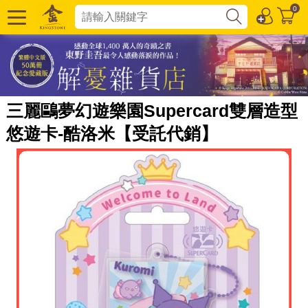
0
三麗鷗夢幻遊樂園Supercard雙層造型
悠遊卡-酷洛米【受託代銷】