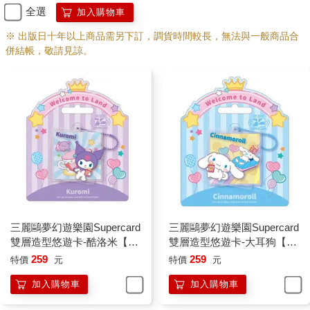
全選
加入購物車
※ 出版日十年以上商品需另下訂，調貨時間較長，無法與一般商品合
併結帳，敬請見諒。
三麗鷗夢幻遊樂園Supercard
三麗鷗夢幻遊樂園Supercard
雙層造型悠遊卡-酷洛米【受
雙層造型悠遊卡-大耳狗【受
託代銷】
託代銷】
259
259
特價
元
特價
元
加入購物車
加入購物車