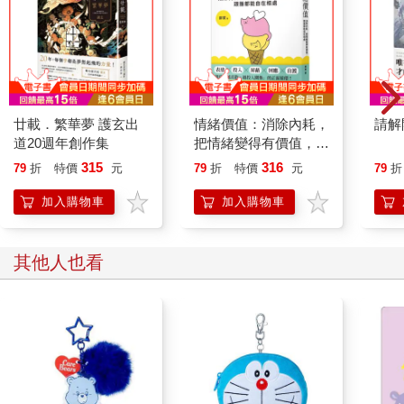
廿載．繁華夢 護玄出
情緒價值：消除內耗，
請解
道20週年創作集
把情緒變得有價值，跟
誰都能自在相處
315
316
79
折
特價
元
79
折
特價
元
79
折
加入購物車
加入購物車
其他人也看