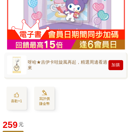
呀哈★吉伊卡哇旋風再起，精選周邊看過
加購
來
寫評價
喜歡+1
賺金幣
259
元