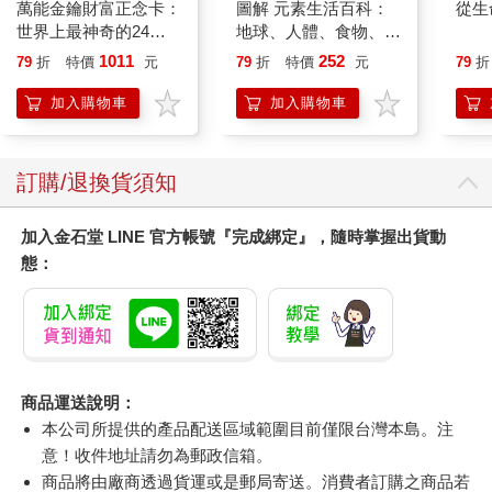
萬能金鑰財富正念卡：
圖解 元素生活百科：
從生
世界上最神奇的24堂
地球、人體、食物、科
心智煉金術
技產品，原來世界上的
1011
252
79
折
特價
元
79
折
特價
元
79
折
一切都是元素組成！
加入購物車
加入購物車
訂購/退換貨須知
加入金石堂 LINE 官方帳號『完成綁定』，隨時掌握出貨動
態：
商品運送說明：
本公司所提供的產品配送區域範圍目前僅限台灣本島。注
意！收件地址請勿為郵政信箱。
商品將由廠商透過貨運或是郵局寄送。消費者訂購之商品若