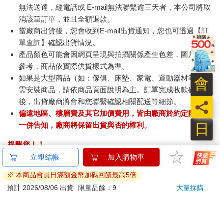
無法送達，經電話或 E-mail無法聯繫逾三天者，本公司將取
消該筆訂單，並且全額退款。
當廠商出貨後，您會收到E-mail出貨通知，您也可透過【
訂
單查詢
】確認出貨情況。
產品顏色可能會因網頁呈現與拍攝關係產生色差，圖片僅供
參考，商品依實際供貨樣式為準。
如果是大型商品（如：傢俱、床墊、家電、運動器材等）及
會
需安裝商品，請依商品頁面說明為主。訂單完成收款確認
後，出貨廠商將會和您聯繫確認相關配送等細節。
員
偏遠地區、樓層費及其它加價費用，皆由廠商於約定配送時
日
一併告知，廠商將保留出貨與否的權利。
提醒您！！
金石堂及銀行均不會請您操作ATM! 如接獲電話要求您前往
ATM提款機，請不要聽從指示，以免受騙上當！
退換貨須知：
**提醒您，鑑賞期不等於試用期，退回商品須為全新狀態**
依據「消費者保護法」第19條及行政院消費者保護處公告之