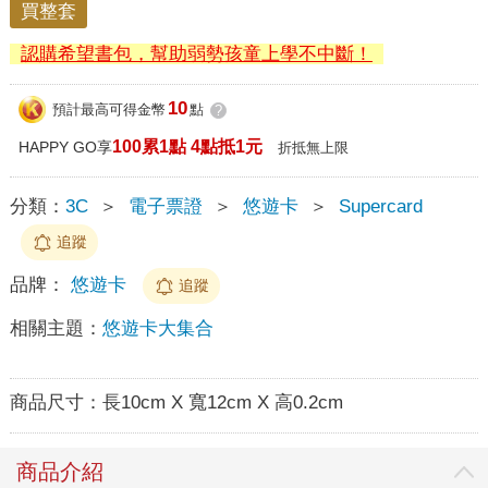
買整套
認購希望書包，幫助弱勢孩童上學不中斷！
10
預計最高可得金幣
點
?
100累1點 4點抵1元
HAPPY GO享
折抵無上限
分類：
3C
＞
電子票證
＞
悠遊卡
＞
Supercard
追蹤
品牌：
悠遊卡
追蹤
相關主題：
悠遊卡大集合
商品尺寸：
長10cm X 寬12cm X 高0.2cm
商品介紹