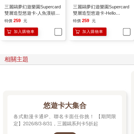
三麗鷗夢幻遊樂園Supercard
三麗鷗夢幻遊樂園Supercard
雙層造型悠遊卡-人魚漢頓
雙層造型悠遊卡-Hello
【受託代銷】
Kitty【受託代銷】
259
259
特價
元
特價
元
加入購物車
加入購物車
相關主題
悠遊卡大集合
各式動漫卡通IP、聯名卡面任你挑！ 【期間限
定】2026/8/3-8/31，三麗鷗系列卡5折起