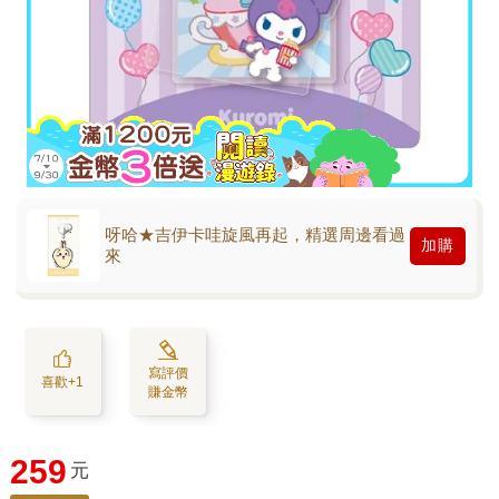
呀哈★吉伊卡哇旋風再起，精選周邊看過
加購
來
寫評價
喜歡+1
賺金幣
259
元