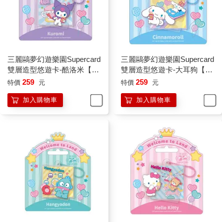
三麗鷗夢幻遊樂園Supercard
三麗鷗夢幻遊樂園Supercard
雙層造型悠遊卡-酷洛米【受
雙層造型悠遊卡-大耳狗【受
託代銷】
託代銷】
259
259
特價
元
特價
元
加入購物車
加入購物車