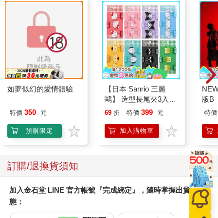
如夢似幻的愛情體驗
【日本 Sanrio 三麗
NEW
鷗】 造型長尾夾3入組
版B
(8款可選) 凱蒂貓 Hello
350
399
特價
元
69
折
特價
元
特價
Kitty 庫洛米 布丁狗 酷
企鵝
預購限定
加入購物車
訂購/退換貨須知
加入金石堂 LINE 官方帳號『完成綁定』，隨時掌握出貨動
態：