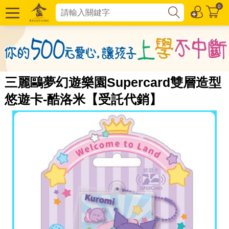
0
三麗鷗夢幻遊樂園Supercard雙層造型
悠遊卡-酷洛米【受託代銷】