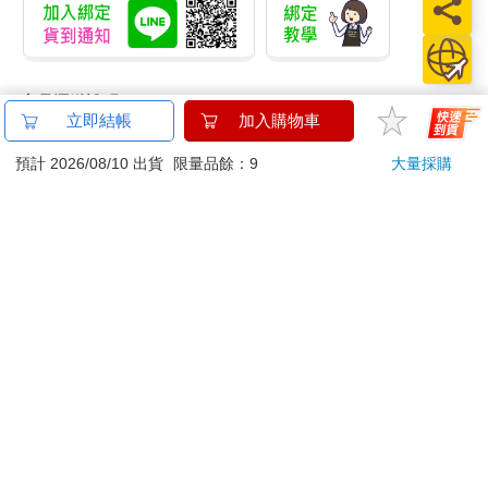
商品運送說明：
立即結帳
加入購物車
本公司所提供的產品配送區域範圍目前僅限台灣本島。注
意！收件地址請勿為郵政信箱。
預計 2026/08/10 出貨
限量品餘：9
大量採購
商品將由廠商透過貨運或是郵局寄送。消費者訂購之商品若
無法送達，經電話或 E-mail無法聯繫逾三天者，本公司將取
消該筆訂單，並且全額退款。
當廠商出貨後，您會收到E-mail出貨通知，您也可透過【
訂
單查詢
】確認出貨情況。
產品顏色可能會因網頁呈現與拍攝關係產生色差，圖片僅供
參考，商品依實際供貨樣式為準。
如果是大型商品（如：傢俱、床墊、家電、運動器材等）及
需安裝商品，請依商品頁面說明為主。訂單完成收款確認
後，出貨廠商將會和您聯繫確認相關配送等細節。
偏遠地區、樓層費及其它加價費用，皆由廠商於約定配送時
一併告知，廠商將保留出貨與否的權利。