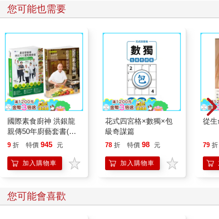
您可能也需要
國際素食廚神 洪銀龍
花式四宮格×數獨×包
從生
親傳50年廚藝套書(共2
級奇謀篇
本)：素食界廚神傳授
945
98
9
折
特價
元
78
折
特價
元
79
折
天天愛吃健康素+國際
素食廚神傳授50年廚
加入購物車
加入購物車
藝美味祕笈
您可能會喜歡