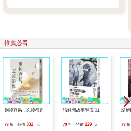
推薦必看
刪掉容易，忘掉很難
請解開故事謎底 01
請解
332
229
79
折
特價
元
79
折
特價
元
79
折