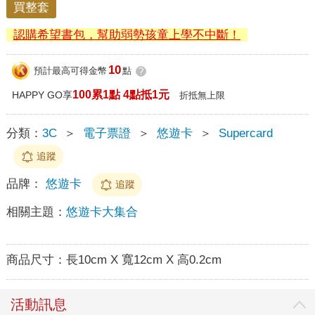
買整套
認購希望書包，幫助弱勢孩童上學不中斷！
10
預計最高可得金幣
點
?
100累1點 4點抵1元
HAPPY GO享
折抵無上限
分類：
3C
＞
電子票證
＞
悠遊卡
＞
Supercard
追蹤
品牌：
悠遊卡
追蹤
相關主題：
悠遊卡大集合
商品尺寸：
長10cm X 寬12cm X 高0.2cm
活動訊息