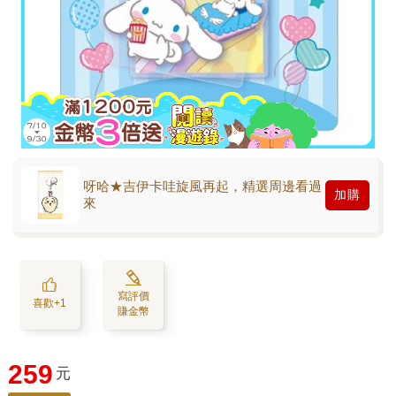
呀哈★吉伊卡哇旋風再起，精選周邊看過
加購
來
寫評價
喜歡+1
賺金幣
259
元