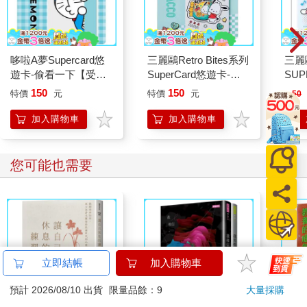
哆啦A夢Supercard悠
三麗鷗Retro Bites系列
三麗
遊卡-偷看一下【受託
SuperCard悠遊卡-帕
SU
代銷】
恰狗泡泡汽水【受託代
大耳
150
150
特價
元
特價
元
150
銷】
代銷
加入購物車
加入購物車
您可能也需要
立即結帳
加入購物車
預計 2026/08/10 出貨
限量品餘：9
大量採購