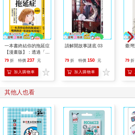
一本書終結你的拖延症
請解開故事謎底 03
臺灣
【漫畫版】：透過「小
行動」打開大腦的行動
237
150
79
折
特價
元
79
折
特價
元
79
折
開關，懶人也能變身
「行動派」的37個科
加入購物車
加入購物車
學方法
其他人也看