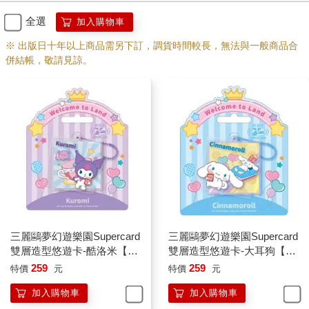
全選
加入購物車
※ 出版日十年以上商品需另下訂，調貨時間較長，無法與一般商品合
併結帳，敬請見諒。
三麗鷗夢幻遊樂園Supercard
三麗鷗夢幻遊樂園Supercard
雙層造型悠遊卡-酷洛米【受
雙層造型悠遊卡-大耳狗【受
託代銷】
託代銷】
259
259
特價
元
特價
元
加入購物車
加入購物車