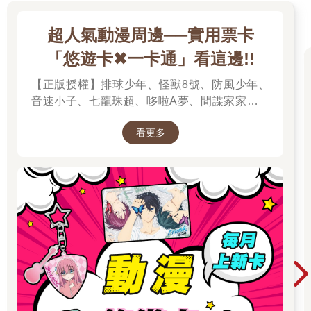
超人氣動漫周邊──實用票卡
「悠遊卡✖一卡通」看這邊!!
【正版授權】排球少年、怪獸8號、防風少年、
音速小子、七龍珠超、哆啦A夢、間諜家家酒、
我的英雄學院、我推的孩子、蠟筆小新、孤獨搖
看更多
滾、美少女戰士、Free!男子游泳部、寶可夢、音
速小子、魔女守護者、迷路小瑪在萬金、小魔女
諾貝塔