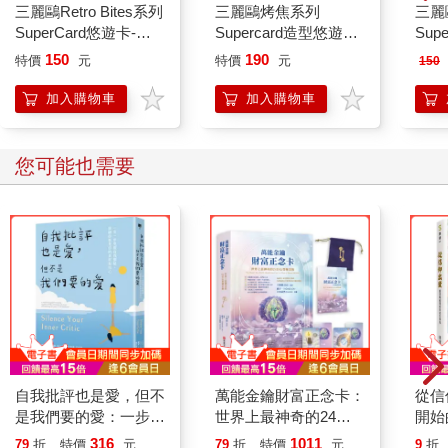
三麗鷗Retro Bites系列
三麗鷗烤焦系列
三麗
SuperCard悠遊卡-
Supercard造型悠遊卡-
Sup
Hello Kitty鬆餅派對
帕恰狗【受託代銷】
Hel
150
190
特價
元
特價
元
150
【受託代銷】
銷】
加入購物車
加入購物車
您可能也需要
自我批評也是愛，但不
萬能金鑰財富正念卡：
從信
是我們要的愛：一步一
世界上最神奇的24堂
開始
步克服自我懷疑，接納
心智煉金術
316
1011
79
折
特價
元
79
折
特價
元
9
折