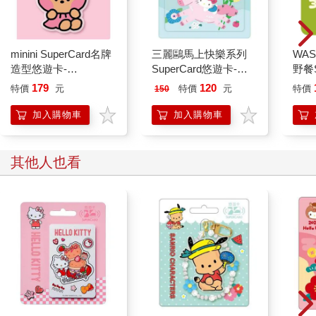
minini SuperCard名牌
三麗鷗馬上快樂系列
WAS
造型悠遊卡-
SuperCard悠遊卡-
野餐S
chonini【受託代銷】
HELLO KITTY【受託
芥末
179
120
特價
元
特價
元
特價
150
代銷】
加入購物車
加入購物車
其他人也看