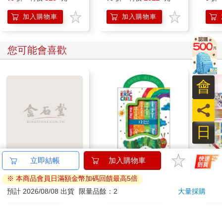
你就是你的美好和信心
加入購物車
加入購物車
您可能會喜歡
會
員
日
立即結帳
加入購物車
今周刊07月2026第
World of Eric Carle-
劇場版
1546期
My First Library Board
之空
※ 本商品會員日滿額金幣加碼回饋最高5倍
Book Block Set
樂部 
94
581
特價
元
9
折
特價
元
特價
99
預計 2026/08/08 出貨
限量品餘：2
大量採購
Par
加入購物車
立即代訂