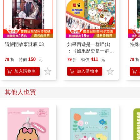
請解開故事謎底 03
如果西遊是一群喵(1)
特殊傳
：《如果歷史是一群
喵》作者最新力作，附
150
411
79
折
特價
元
79
折
特價
元
79
折
【首卷特典】拉頁
加入購物車
加入購物車
其他人也買