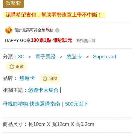
買整套
認購希望書包，幫助弱勢孩童上學不中斷！
5
預計最高可得金幣
點
?
100累1點 4點抵1元
HAPPY GO享
折抵無上限
分類：
3C
＞
電子票證
＞
悠遊卡
＞
Supercard
追蹤
品牌：
悠遊卡
追蹤
相關主題：
悠遊卡大集合
母親節禮物 快速選購指南｜500元以下
商品尺寸：
長10cm X 寬12cm X 高0.2cm