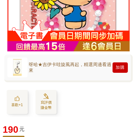
呀哈★吉伊卡哇旋風再起，精選周邊看過
加購
來
寫評價
喜歡+1
賺金幣
190
元