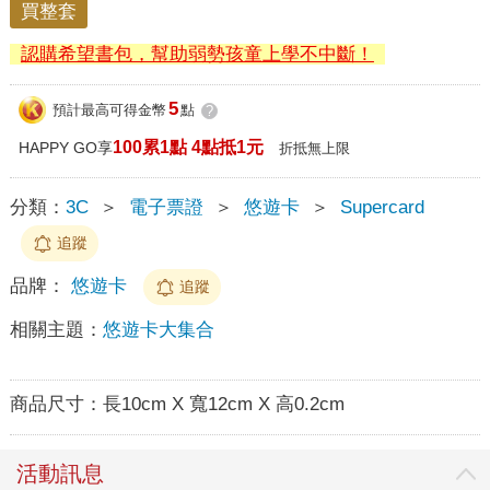
買整套
認購希望書包，幫助弱勢孩童上學不中斷！
5
預計最高可得金幣
點
?
100累1點 4點抵1元
HAPPY GO享
折抵無上限
分類：
3C
＞
電子票證
＞
悠遊卡
＞
Supercard
追蹤
品牌：
悠遊卡
追蹤
相關主題：
悠遊卡大集合
商品尺寸：
長10cm X 寬12cm X 高0.2cm
活動訊息