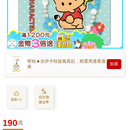
呀哈★吉伊卡哇旋風再起，精選周邊看過
加購
來
寫評價
喜歡+1
賺金幣
190
元