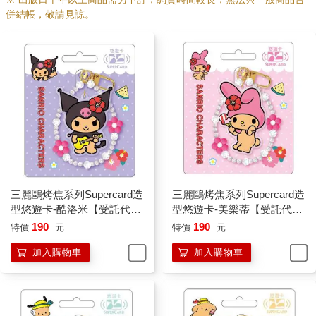
併結帳，敬請見諒。
三麗鷗烤焦系列Supercard造
三麗鷗烤焦系列Supercard造
型悠遊卡-酷洛米【受託代
型悠遊卡-美樂蒂【受託代
銷】
銷】
190
190
特價
元
特價
元
加入購物車
加入購物車