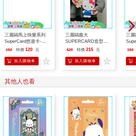
杖藜過橋東：柳風生暖
祕密中的祕密
叛逆
意、杏雨不濕衣；陳亮
恭談以心轉境的適齡漫
379
537
79
折
特價
元
79
折
特價
元
79
折
想
加入購物車
加入購物車
其他人也買