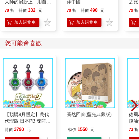
SUPERCARD悠遊卡-
卡-大臉帕恰狗【受託
Sup
帕恰狗【受託代銷】
代銷】
Hel
120
150
特價
元
特價
元
特價
150
銷】
加入購物車
加入購物車
您可能也需要
教養的底氣：站在教育
青龍造：明清時期的海
巴黎
大師的肩膀上，用自我
洋中國
之旅
覺察啟動教養的複利效
332
490
79
折
特價
元
79
折
特價
元
79
折
應