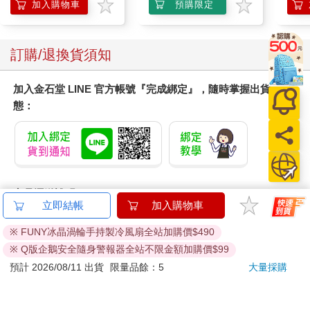
加入購物車
加入購物車
您可能會喜歡
【預購8月暫定】萬代
驀然回首(藍光典藏版)
德國A
代理版 日本PB 魂商店
控油
限定 數碼寶貝 D-ARK
凝露3
3790
1550
特價
元
特價
元
73
折
25周年彩色進化版
髮根
調理
加入購物車
預購限定
滋潤
質適