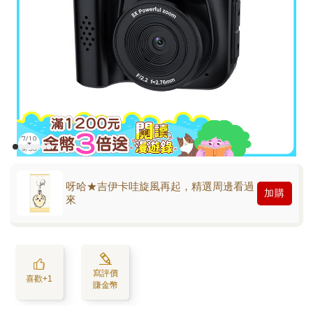
呀哈★吉伊卡哇旋風再起，精選周邊看過
加購
來
寫評價
喜歡+1
賺金幣