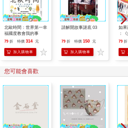
北歐時間：世界第一幸
請解開故事謎底 03
如果
福國度教會我的事
：《
喵》
314
150
79
折
特價
元
79
折
特價
元
79
折
【首
加入購物車
加入購物車
您可能會喜歡