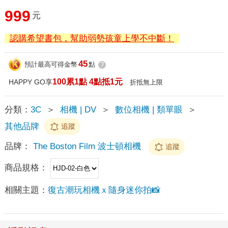
999
元
認購希望書包，幫助弱勢孩童上學不中斷！
45
預計最高可得金幣
點
?
100累1點 4點抵1元
HAPPY GO享
折抵無上限
分類：
3C
＞
相機 | DV
＞
數位相機 | 類單眼
＞
其他品牌
追蹤
品牌：
The Boston Film 波士頓相機
追蹤
商品規格：
相關主題：
復古潮玩相機ｘ隨身迷你拍📸