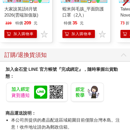
大家說英語8月號
蝦米與毛孩_平面防護
Taiw
2026(雲端加值版)
口罩（2入）
Nove
editi
209
35
特價
元
特價
元
73
折
220
加入購物車
加入購物車
訂購/退換貨須知
加入金石堂 LINE 官方帳號『完成綁定』，隨時掌握出貨動
態：
商品運送說明：
本公司所提供的產品配送區域範圍目前僅限台灣本島。注
意！收件地址請勿為郵政信箱。