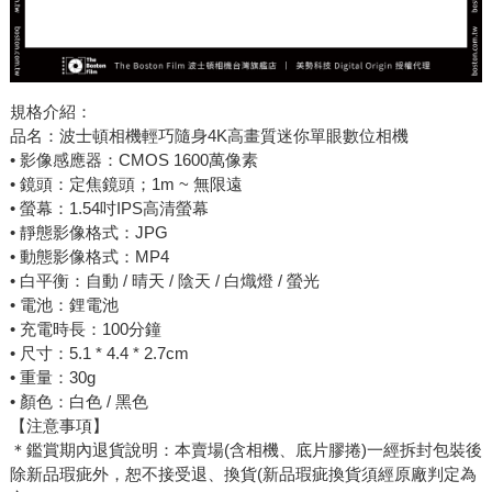
規格介紹：
品名：波士頓相機輕巧隨身4K高畫質迷你單眼數位相機
• 影像感應器：CMOS 1600萬像素
• 鏡頭：定焦鏡頭；1m ~ 無限遠
• 螢幕：1.54吋IPS高清螢幕
• 靜態影像格式：JPG
• 動態影像格式：MP4
• 白平衡：自動 / 晴天 / 陰天 / 白熾燈 / 螢光
• 電池：鋰電池
• 充電時長：100分鐘
• 尺寸：5.1 * 4.4 * 2.7cm
• 重量：30g
• 顏色：白色 / 黑色
【注意事項】
＊鑑賞期內退貨說明：本賣場(含相機、底片膠捲)一經拆封包裝後
除新品瑕疵外，恕不接受退、換貨(新品瑕疵換貨須經原廠判定為