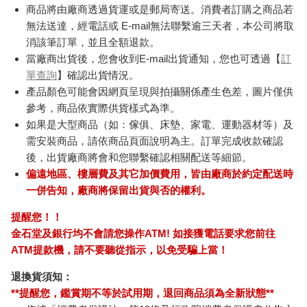
商品將由廠商透過貨運或是郵局寄送。消費者訂購之商品若
無法送達，經電話或 E-mail無法聯繫逾三天者，本公司將取
消該筆訂單，並且全額退款。
當廠商出貨後，您會收到E-mail出貨通知，您也可透過【
訂
單查詢
】確認出貨情況。
產品顏色可能會因網頁呈現與拍攝關係產生色差，圖片僅供
參考，商品依實際供貨樣式為準。
如果是大型商品（如：傢俱、床墊、家電、運動器材等）及
需安裝商品，請依商品頁面說明為主。訂單完成收款確認
後，出貨廠商將會和您聯繫確認相關配送等細節。
偏遠地區、樓層費及其它加價費用，皆由廠商於約定配送時
一併告知，廠商將保留出貨與否的權利。
提醒您！！
金石堂及銀行均不會請您操作ATM! 如接獲電話要求您前往
ATM提款機，請不要聽從指示，以免受騙上當！
退換貨須知：
**提醒您，鑑賞期不等於試用期，退回商品須為全新狀態**