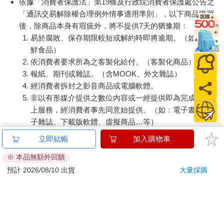
依據「消費者保護法」第19條及行政院消費者保護處公告之
「通訊交易解除權合理例外情事適用準則」，以下商品購買
後，除商品本身有瑕疵外，將不提供7天的猶豫期：
易於腐敗、保存期限較短或解約時即將逾期。（如：生
鮮食品）
依消費者要求所為之客製化給付。（客製化商品）
報紙、期刊或雜誌。（含MOOK、外文雜誌）
經消費者拆封之影音商品或電腦軟體。
非以有形媒介提供之數位內容或一經提供即為完成之線
上服務，經消費者事先同意始提供。（如：電子書、電
子雜誌、下載版軟體、虛擬商品…等）
已拆封之個人衛生用品。（如：內衣褲、刮鬍刀、除毛
立即結帳
加入購物車
刀…等）
※ 本品無額外回饋
若非上列種類商品，均享有到貨7天的猶豫期（含例假
日）。
預計 2026/08/10 出貨
大量採購
辦理退換貨時，商品（組合商品恕無法接受單獨退貨）必須
是您收到商品時的原始狀態（包含商品本體、配件、贈品、
保證書、所有附隨資料文件及原廠內外包裝…等），請勿直
接使用原廠包裝寄送，或於原廠包裝上黏貼紙張或書寫文