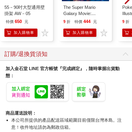
55－90吋大型通用壁
The Super Mario
Poke
掛架 AW－05
Galaxy Movie:
Illus
Peach`s Birthday
Poke
650
444
特價
元
9
折
特價
元
9
折
Surprise: The Super
(Pokemo
Mario Galaxy Movie
Pres
加入購物車
加入購物車
Storybook
訂購/退換貨須知
加入金石堂 LINE 官方帳號『完成綁定』，隨時掌握出貨動
態：
商品運送說明：
本公司所提供的產品配送區域範圍目前僅限台灣本島。注
意！收件地址請勿為郵政信箱。