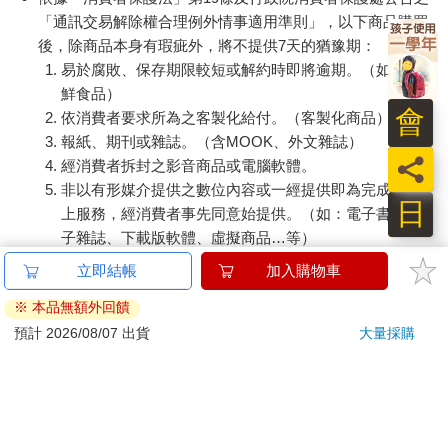
「通訊交易解除權合理例外情事適用準則」，以下商品購買
後，除商品本身有瑕疵外，將不提供7天的猶豫期：
易於腐敗、保存期限較短或解約時即將逾期。（如：生
鮮食品）
會
依消費者要求所為之客製化給付。（客製化商品）
報紙、期刊或雜誌。（含MOOK、外文雜誌）
員
經消費者拆封之影音商品或電腦軟體。
非以有形媒介提供之數位內容或一經提供即為完成之線
日
上服務，經消費者事先同意始提供。（如：電子書、電
子雜誌、下載版軟體、虛擬商品…等）
已拆封之個人衛生用品。（如：內衣褲、刮鬍刀、除毛
立即結帳
加入購物車
刀…等）
※ 本品無額外回饋
若非上列種類商品，均享有到貨7天的猶豫期（含例假
日）。
預計 2026/08/07 出貨
大量採購
辦理退換貨時，商品（組合商品恕無法接受單獨退貨）必須
是您收到商品時的原始狀態（包含商品本體、配件、贈品、
保證書、所有附隨資料文件及原廠內外包裝…等），請勿直
接使用原廠包裝寄送，或於原廠包裝上黏貼紙張或書寫文