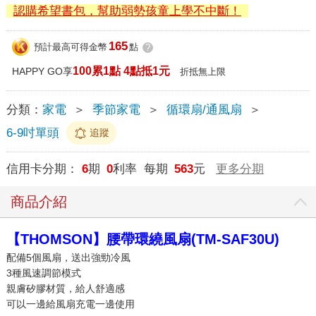
認購希望書包，幫助弱勢孩童上學不中斷！
165
預計最高可得金幣
點
?
100累1點 4點抵1元
HAPPY GO享
折抵無上限
分類：
家電
＞
季節家電
＞
循環扇/通風扇
＞
6-9吋單頭
追蹤
信用卡分期：
6
期
0
利率 每期
563
元
更多分期
商品介紹
【THOMSON】腰帶環繞風扇(TM-SAF30U)
配備5個風扇，送出強勁冷風
3種風速調節模式
親膚矽膠材質，給人舒適感
可以一邊給風扇充電一邊使用