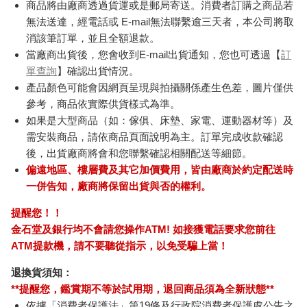
商品將由廠商透過貨運或是郵局寄送。消費者訂購之商品若
無法送達，經電話或 E-mail無法聯繫逾三天者，本公司將取
消該筆訂單，並且全額退款。
當廠商出貨後，您會收到E-mail出貨通知，您也可透過【
訂
單查詢
】確認出貨情況。
產品顏色可能會因網頁呈現與拍攝關係產生色差，圖片僅供
參考，商品依實際供貨樣式為準。
如果是大型商品（如：傢俱、床墊、家電、運動器材等）及
需安裝商品，請依商品頁面說明為主。訂單完成收款確認
後，出貨廠商將會和您聯繫確認相關配送等細節。
偏遠地區、樓層費及其它加價費用，皆由廠商於約定配送時
一併告知，廠商將保留出貨與否的權利。
提醒您！！
金石堂及銀行均不會請您操作ATM! 如接獲電話要求您前往
ATM提款機，請不要聽從指示，以免受騙上當！
退換貨須知：
**提醒您，鑑賞期不等於試用期，退回商品須為全新狀態**
依據「消費者保護法」第19條及行政院消費者保護處公告之