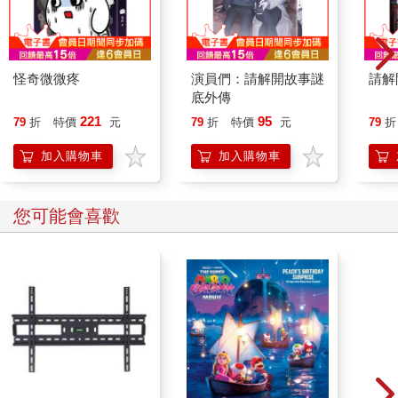
怪奇微微疼
演員們：請解開故事謎
請解
底外傳
221
95
79
折
特價
元
79
折
特價
元
79
折
加入購物車
加入購物車
您可能會喜歡