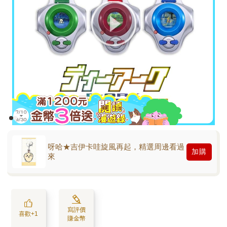
呀哈★吉伊卡哇旋風再起，精選周邊看過
加購
來
寫評價
喜歡+1
賺金幣