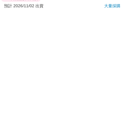
商品將由廠商透過貨運或是郵局寄送。消費者訂購之商品若
預計 2026/11/02 出貨
大量採購
無法送達，經電話或 E-mail無法聯繫逾三天者，本公司將取
消該筆訂單，並且全額退款。
當廠商出貨後，您會收到E-mail出貨通知，您也可透過【
訂
單查詢
】確認出貨情況。
產品顏色可能會因網頁呈現與拍攝關係產生色差，圖片僅供
參考，商品依實際供貨樣式為準。
如果是大型商品（如：傢俱、床墊、家電、運動器材等）及
需安裝商品，請依商品頁面說明為主。訂單完成收款確認
後，出貨廠商將會和您聯繫確認相關配送等細節。
偏遠地區、樓層費及其它加價費用，皆由廠商於約定配送時
一併告知，廠商將保留出貨與否的權利。
提醒您！！
金石堂及銀行均不會請您操作ATM! 如接獲電話要求您前往
ATM提款機，請不要聽從指示，以免受騙上當！
退換貨須知：
**提醒您，鑑賞期不等於試用期，退回商品須為全新狀態**