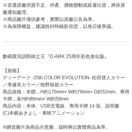
※若遇原廠供貨不足、停產、價格變動或延遲出貨，將依原
廠通知處理。
※商品圖片僅供參考，實際以原廠公告為準。
※為保障權益，建議拆封時錄影存證，以免日後爭議。
數碼寶貝訓獸師之王『D-ARK 25周年彩色進化版』
【規格】
ディーアーク -25th COLOR EVOLUTION- 松田啓人カラー
／李健良カラー／牧野留姫カラー
商品規格：本體…H約170mm× W約79mm× D約52mm、專用
卡牌…各H約86mm× W約59mm
商品內容：本体、USB充電線、專用卡牌 14 張、說明書
(C)本郷あきよし・東映アニメーション
※網頁圖片為商品示意圖，屆時將以實體商品為準。