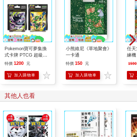
Pokemon寶可夢集換
小熊維尼《草地聚會》
任天堂
式卡牌 PTCG 超級進
一卡通
練機
化 綠寶石風暴 10包組
固定
1200
150
特價
元
特價
元
1590
合PLUS（+深淵之瞳
10包組合PLUS）
加入購物車
加入購物車
其他人也看