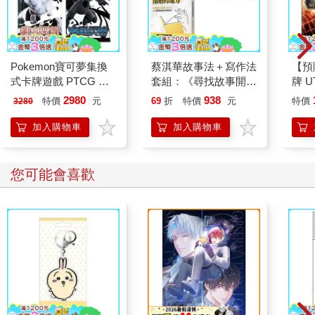
Pokemon寶可夢集換
蔡淇華故事法＋寫作法
【預
式卡牌遊戲 PTCG 朱&
套組：《尋找故事開始
牌 UT
紫 擴充包 漆黑伏特 純
的地方》＋《寫作
SEL
2980
938
特價
元
69
折
特價
元
特價
3280
白閃焰（各一盒）
吧！》全系列
充包
日文
加入購物車
加入購物車
您可能會喜歡