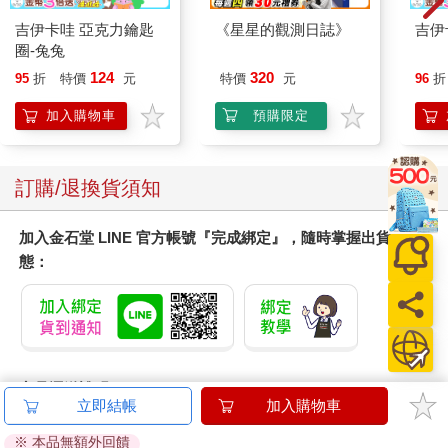
吉伊卡哇 亞克力鑰匙
《星星的觀測日誌》
吉伊
圈-兔兔
124
320
95
折
特價
元
特價
元
96
折
加入購物車
預購限定
訂購/退換貨須知
加入金石堂 LINE 官方帳號『完成綁定』，隨時掌握出貨動
態：
商品運送說明：
立即結帳
加入購物車
本公司所提供的產品配送區域範圍目前僅限台灣本島。注
意！收件地址請勿為郵政信箱。
※ 本品無額外回饋