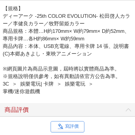
【規格】
ディーアーク -25th COLOR EVOLUTION- 松田啓人カラ
ー／李健良カラー／牧野留姫カラー
商品規格：本體…H約170mm× W約79mm× D約52mm、
專用卡牌…各H約86mm× W約59mm
商品內容：本体、USB充電線、專用卡牌 14 張、說明書
(C)本郷あきよし・東映アニメーション
※網頁圖片為商品示意圖，屆時將以實體商品為準。
※規格說明僅供參考，如有異動請依官方公告為準。
3C
＞
娛樂電玩| 卡牌
＞
娛樂電玩
＞
掌機/迷你遊戲機
商品評價
寫評價