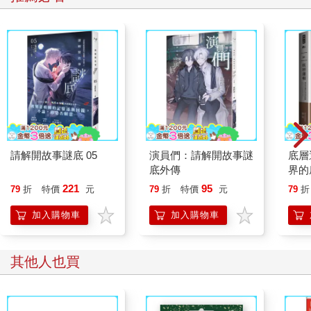
請解開故事謎底 05
演員們：請解開故事謎
底層
底外傳
界的
221
95
79
折
特價
元
79
折
特價
元
79
折
加入購物車
加入購物車
其他人也買