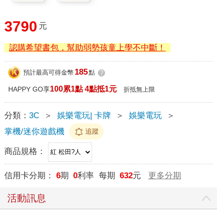
3790
元
認購希望書包，幫助弱勢孩童上學不中斷！
185
預計最高可得金幣
點
?
100累1點 4點抵1元
HAPPY GO享
折抵無上限
分類：
3C
＞
娛樂電玩| 卡牌
＞
娛樂電玩
＞
掌機/迷你遊戲機
追蹤
商品規格：
信用卡分期：
6
期
0
利率 每期
632
元
更多分期
活動訊息