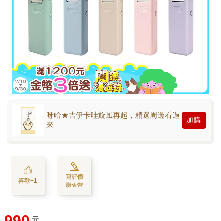
呀哈★吉伊卡哇旋風再起，精選周邊看過
加購
來
寫評價
喜歡+1
賺金幣
990
元