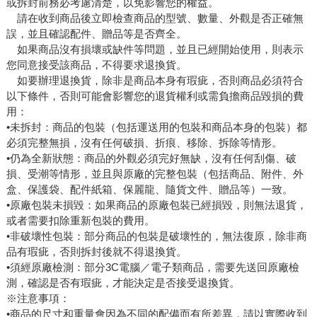
或拆封前務必考慮清楚，以免影響您的權益。
請在收到商品後立即檢查商品的型號、數量、外觀是否正確無
誤，並且確認配件、贈品等是否齊全。
如果商品沒有損壞或缺件等問題，並且已經開始使用，則表示
您同意接受該商品，不得要求退換貨。
如要辦理退換貨，除非是商品本身有瑕疵，否則商品必須符合
以下條件，否則可能會影響您的退貨權利或需負擔商品毀損的費
用：
•未拆封：商品的包裝（包括運送用的包裝和商品本身的包裝）都
必須完整無損，沒有任何破損、折痕、移除、拆除等情形。
•仍為全新狀態：商品的外觀必須完好無缺，沒有任何刮傷、破
損、受潮等情形，並且與原廠的完整包裝（包括商品、附件、外
盒、保護袋、配件紙箱、保麗龍、隨貨文件、贈品等）一致。
•原廠包裝未損毀：如果商品的原廠包裝已經損毀，則無法退貨，
或者需要扣除重新包裝的費用。
•非破壞性包裝：部分商品的包裝是破壞性的，無法復原，除非商
品有瑕疵，否則拆封後就不得退換貨。
•須經原廠檢測：部分3C電腦／電子類商品，需要先送回原廠檢
測，確認是否有瑕疵，才能決定是否接受退換貨。
※注意事項：
•商品的尺寸和重量會因為不同的配備而有所差異，請以實際收到