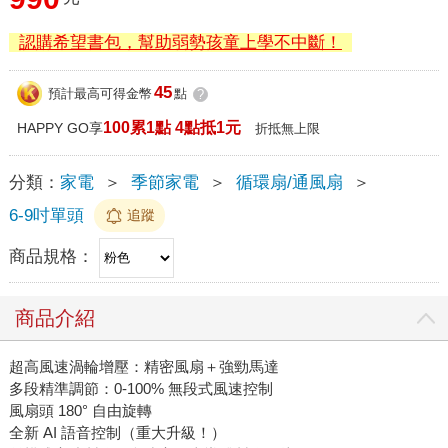
認購希望書包，幫助弱勢孩童上學不中斷！
45
預計最高可得金幣
點
?
100累1點 4點抵1元
HAPPY GO享
折抵無上限
分類：
家電
＞
季節家電
＞
循環扇/通風扇
＞
6-9吋單頭
追蹤
商品規格：
商品介紹
超高風速渦輪增壓：精密風扇＋強勁馬達
多段精準調節：0-100% 無段式風速控制
風扇頭 180° 自由旋轉
全新 AI 語音控制（重大升級！）