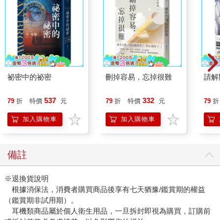
祕密中的祕密
刪掉容易，忘掉很難
請解
537
332
79
折
特價
元
79
折
特價
元
79
折
加入購物車
加入購物車
備註
※退換貨說明
根據消保法，消費者購買商品後享有七天猶豫/鑑賞期的權益
（鑑賞期非試用期）。
耳機類商品屬於個人衛生用品，一旦拆封即視為購買，訂購前