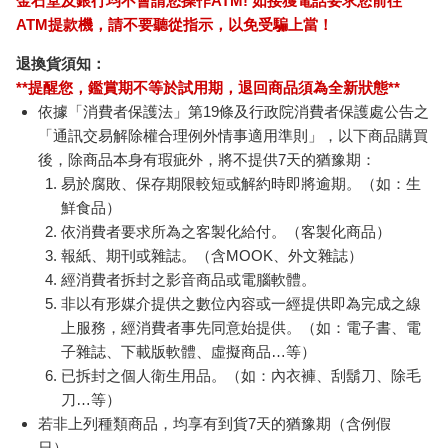
金石堂及銀行均不會請您操作ATM! 如接獲電話要求您前往
ATM提款機，請不要聽從指示，以免受騙上當！
退換貨須知：
**提醒您，鑑賞期不等於試用期，退回商品須為全新狀態**
依據「消費者保護法」第19條及行政院消費者保護處公告之
「通訊交易解除權合理例外情事適用準則」，以下商品購買
後，除商品本身有瑕疵外，將不提供7天的猶豫期：
易於腐敗、保存期限較短或解約時即將逾期。（如：生
鮮食品）
依消費者要求所為之客製化給付。（客製化商品）
報紙、期刊或雜誌。（含MOOK、外文雜誌）
經消費者拆封之影音商品或電腦軟體。
非以有形媒介提供之數位內容或一經提供即為完成之線
上服務，經消費者事先同意始提供。（如：電子書、電
子雜誌、下載版軟體、虛擬商品…等）
已拆封之個人衛生用品。（如：內衣褲、刮鬍刀、除毛
刀…等）
若非上列種類商品，均享有到貨7天的猶豫期（含例假
日）。