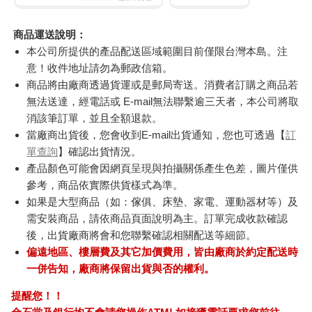
商品運送說明：
本公司所提供的產品配送區域範圍目前僅限台灣本島。注
意！收件地址請勿為郵政信箱。
商品將由廠商透過貨運或是郵局寄送。消費者訂購之商品若
無法送達，經電話或 E-mail無法聯繫逾三天者，本公司將取
消該筆訂單，並且全額退款。
當廠商出貨後，您會收到E-mail出貨通知，您也可透過【
訂
單查詢
】確認出貨情況。
產品顏色可能會因網頁呈現與拍攝關係產生色差，圖片僅供
參考，商品依實際供貨樣式為準。
如果是大型商品（如：傢俱、床墊、家電、運動器材等）及
需安裝商品，請依商品頁面說明為主。訂單完成收款確認
後，出貨廠商將會和您聯繫確認相關配送等細節。
偏遠地區、樓層費及其它加價費用，皆由廠商於約定配送時
一併告知，廠商將保留出貨與否的權利。
提醒您！！