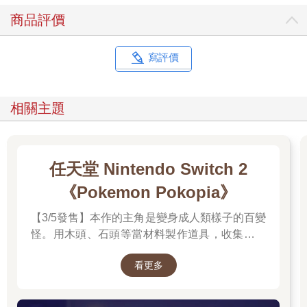
商品評價
寫評價
相關主題
任天堂 Nintendo Switch 2
《Pokemon Pokopia》
【3/5發售】本作的主角是變身成人類樣子的百變
怪。用木頭、石頭等當材料製作道具，收集樹果
與寶可夢們分享，並且動手打造出適合居住的地
看更多
方吧。並且遊戲中的時間會與現實時間同步。體
驗天氣的變化，感受生活在其中的各種寶可夢們
的個性，度過悠悠哉哉的生活吧。