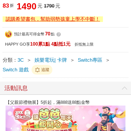
1490
83
折
元
1790
元
認購希望書包，幫助弱勢孩童上學不中斷！
70
預計最高可得金幣
點
?
100累1點 4點抵1元
HAPPY GO享
折抵無上限
分類：
3C
＞
娛樂電玩| 卡牌
＞
Switch專區
＞
Switch 遊戲
追蹤
活動訊息
【父親節禮物展】5折起，滿888送88點金幣