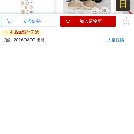
日
立即結帳
加入購物車
吉伊卡哇 可愛小貼紙-
【KINYO】Penna系
蝦米
黃
列-輕量高效導熱不沾
口罩
※ 本品無額外回饋
平煎鍋30cm
38
999
95
折
特價
元
56
折
特價
元
特價
預計 2026/08/07 出貨
大量採購
加入購物車
加入購物車
訂購/退換貨須知
加入金石堂 LINE 官方帳號『完成綁定』，隨時掌握出貨動
態：
商品運送說明：