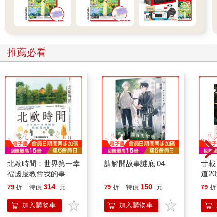
推薦必看
北歐時間：世界第一幸
請解開故事謎底 04
廿載
福國度教會我的事
道2
314
150
79
折
特價
元
79
折
特價
元
79
折
加入購物車
加入購物車