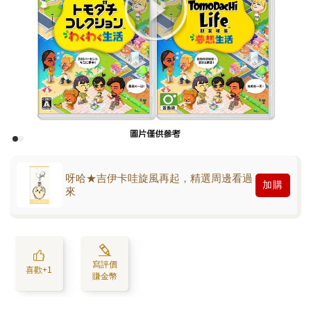
呀哈★吉伊卡哇旋風再起，精選周邊看過
加購
來
寫評價
喜歡+1
賺金幣