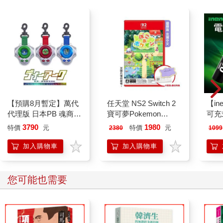
【預購8月暫定】萬代
任天堂 NS2 Switch 2
【in
代理版 日本PB 魂商店
寶可夢Pokemon
可充式
限定 數碼寶貝 D-ARK
Pokopia慢活沙盒 國際
新特
3790
1980
特價
元
特價
元
2380
1099
25周年彩色進化版
版鑰匙卡 支援中文
4入
（送卡匣盒）
加入購物車
加入購物車
您可能也需要