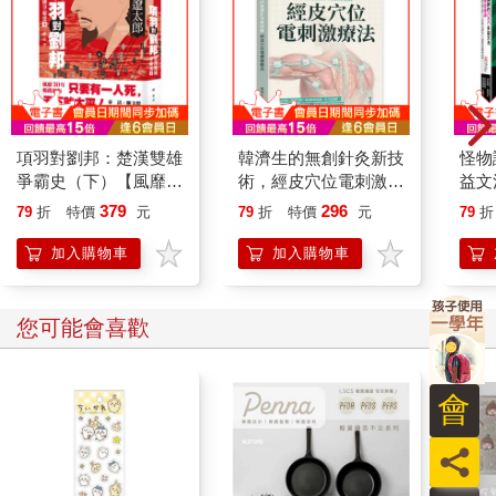
項羽對劉邦：楚漢雙雄
韓濟生的無創針灸新技
怪物
爭霸史（下）【風靡
術，經皮穴位電刺激療
益文
30年暢銷新版】
法：疼痛控制×睡眠管
8小
379
296
79
折
特價
元
79
折
特價
元
79
折
理×神經精神照護×內
益文
分泌調節，以無創電刺
應考
加入購物車
加入購物車
激延伸傳統針灸，涵蓋
考點
多種疾病照護與管理
多益
「Yo
您可能會喜歡
VR
書套
會
員