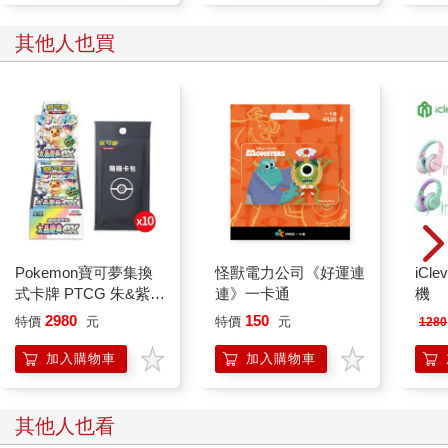
其他人也買
Pokemon寶可夢集換
怪獸電力公司《好運連
iCl
式卡牌 PTCG 朱&紫
連》一卡通
機
高級擴充包 太晶慶典
2980
150
特價
元
特價
元
1280
ex 中文版一盒（+隨機
彈10包）
加入購物車
加入購物車
其他人也看