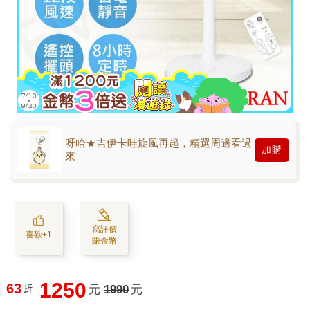
呀哈★吉伊卡哇旋風再起，精選周邊看過
加購
來
寫評價
喜歡+1
賺金幣
1250
63
折
元
1990
元