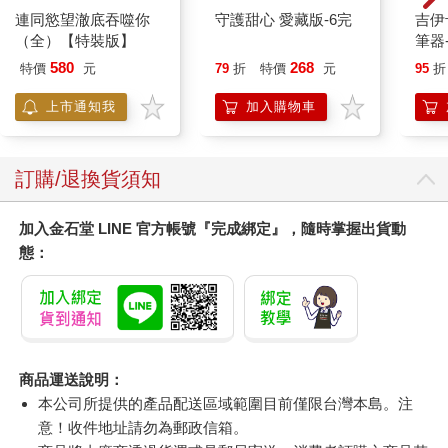
連同慾望澈底吞噬你
守護甜心 愛藏版-6完
吉伊
（全）【特裝版】
筆器
580
268
特價
元
79
折
特價
元
95
折
上市通知我
加入購物車
訂購/退換貨須知
加入金石堂 LINE 官方帳號『完成綁定』，隨時掌握出貨動
態：
商品運送說明：
本公司所提供的產品配送區域範圍目前僅限台灣本島。注
意！收件地址請勿為郵政信箱。