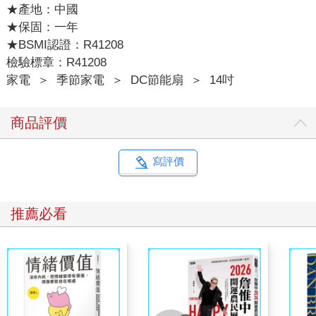
★產地：中國
★保固：一年
★BSMI認證：R41208
檢驗標章：R41208
家電
＞
季節家電
＞
DC節能扇
＞
14吋
商品評價
寫評價
推薦必看