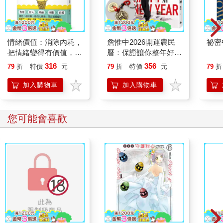
情緒價值：消除內耗，
詹惟中2026開運農民
祕密
把情緒變得有價值，跟
曆：保證讓你整年好
誰都能自在相處
運、財源快馬加鞭一直
316
356
79
折
特價
元
79
折
特價
元
79
折
來！【首刷限量馬上有
錢五帝錢吊飾】
加入購物車
加入購物車
您可能會喜歡