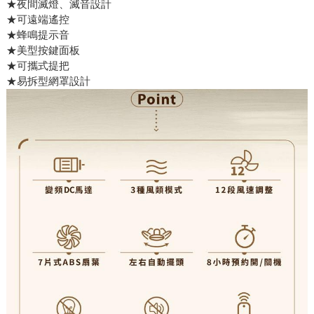
★夜間滅燈、滅音設計
★可遠端遙控
★蜂鳴提示音
★美型按鍵面板
★可攜式提把
★易拆型網罩設計