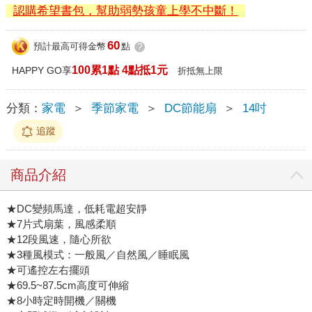
認購希望書包，幫助弱勢孩童上學不中斷！
60
預計最高可得金幣
點
?
100累1點 4點抵1元
HAPPY GO享
折抵無上限
分類：
家電
＞
季節家電
＞
DC節能扇
＞
14吋
追蹤
商品介紹
★DC變頻馬達，低耗電超安靜
★7片式扇葉，風感柔順
★12段風速，隨心所欲
★3種風模式：一般風／自然風／睡眠風
★可遙控左右擺頭
★69.5~87.5cm高度可伸縮
★8小時定時開機／關機