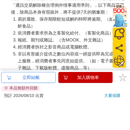
「通訊交易解除權合理例外情事適用準則」，以下商品購買
後，除商品本身有瑕疵外，將不提供7天的猶豫期：
易於腐敗、保存期限較短或解約時即將逾期。（如：生
鮮食品）
依消費者要求所為之客製化給付。（客製化商品）
報紙、期刊或雜誌。（含MOOK、外文雜誌）
經消費者拆封之影音商品或電腦軟體。
非以有形媒介提供之數位內容或一經提供即為完成之線
上服務，經消費者事先同意始提供。（如：電子書、電
子雜誌、下載版軟體、虛擬商品…等）
已拆封之個人衛生用品。（如：內衣褲、刮鬍刀、除毛
立即結帳
加入購物車
刀…等）
※ 本品無額外回饋
若非上列種類商品，均享有到貨7天的猶豫期（含例假
日）。
預計 2026/08/10 出貨
大量採購
辦理退換貨時，商品（組合商品恕無法接受單獨退貨）必須
是您收到商品時的原始狀態（包含商品本體、配件、贈品、
保證書、所有附隨資料文件及原廠內外包裝…等），請勿直
接使用原廠包裝寄送，或於原廠包裝上黏貼紙張或書寫文