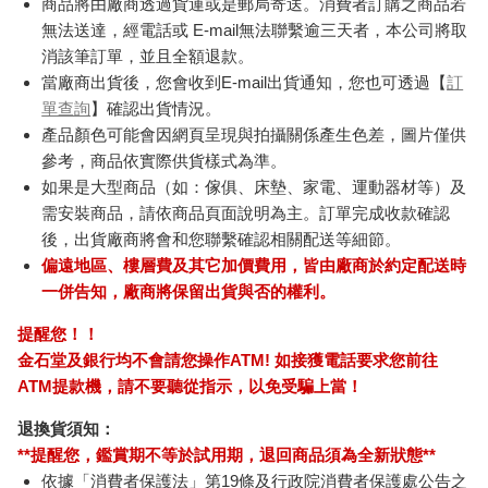
商品將由廠商透過貨運或是郵局寄送。消費者訂購之商品若
無法送達，經電話或 E-mail無法聯繫逾三天者，本公司將取
消該筆訂單，並且全額退款。
當廠商出貨後，您會收到E-mail出貨通知，您也可透過【
訂
單查詢
】確認出貨情況。
產品顏色可能會因網頁呈現與拍攝關係產生色差，圖片僅供
參考，商品依實際供貨樣式為準。
如果是大型商品（如：傢俱、床墊、家電、運動器材等）及
需安裝商品，請依商品頁面說明為主。訂單完成收款確認
後，出貨廠商將會和您聯繫確認相關配送等細節。
偏遠地區、樓層費及其它加價費用，皆由廠商於約定配送時
一併告知，廠商將保留出貨與否的權利。
提醒您！！
金石堂及銀行均不會請您操作ATM! 如接獲電話要求您前往
ATM提款機，請不要聽從指示，以免受騙上當！
退換貨須知：
**提醒您，鑑賞期不等於試用期，退回商品須為全新狀態**
依據「消費者保護法」第19條及行政院消費者保護處公告之