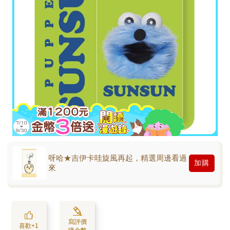
呀哈★吉伊卡哇旋風再起，精選周邊看過
加購
來
寫評價
喜歡+1