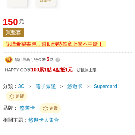
賺金幣
150
元
買整套
認購希望書包，幫助弱勢孩童上學不中斷！
5
預計最高可得金幣
點
?
100累1點 4點抵1元
HAPPY GO享
折抵無上限
分類：
3C
＞
電子票證
＞
悠遊卡
＞
Supercard
追蹤
品牌：
悠遊卡
追蹤
相關主題：
悠遊卡大集合