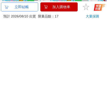
立即結帳
加入購物車
Pokemon寶可夢集換
蝦米與毛孩_平面防護
【O
式卡牌 PTCG 超級進
口罩（2入）
重體
預計 2026/08/10 出貨
限量品餘：17
大量採購
化 擴充包 綠寶石風暴
212
1690
35
特價
元
特價
元
2980
（+隨機彈3包）
電動
2210
加入購物車
加入購物車
訂購/退換貨須知
加入金石堂 LINE 官方帳號『完成綁定』，隨時掌握出貨動
態：
商品運送說明：
本公司所提供的產品配送區域範圍目前僅限台灣本島。注
意！收件地址請勿為郵政信箱。