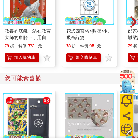
教養的底氣：站在教育
花式四宮格×數獨×包
邵家
大師的肩膀上，用自我
級奇謀篇
離散
覺察啟動教養的複利效
331
98
79
折
特價
元
78
折
特價
元
79
折
應
加入購物車
加入購物車
您可能會喜歡