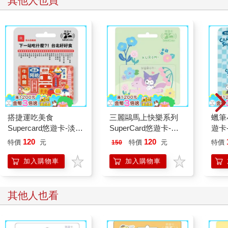
其他人也買
搭捷運吃美食
三麗鷗馬上快樂系列
蠟筆小
Supercard悠遊卡-淡水
SuperCard悠遊卡-酷
遊卡
信義線【受託代銷】
洛米 【受託代銷】
代銷
120
120
特價
元
特價
元
特價
150
加入購物車
加入購物車
其他人也看