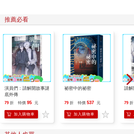
推薦必看
演員們：請解開故事謎
祕密中的祕密
請解
底外傳
95
537
79
折
特價
元
79
折
特價
元
79
折
加入購物車
加入購物車