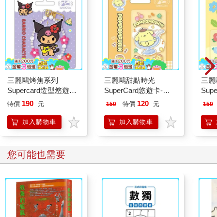
三麗鷗烤焦系列
三麗鷗甜點時光
三麗
Supercard造型悠遊卡-
SuperCard悠遊卡-布
Sup
酷洛米【受託代銷】
丁狗【受託代銷】
丁狗
190
120
特價
元
特價
元
150
150
加入購物車
加入購物車
您可能也需要