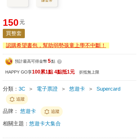
賺金幣
150
元
買整套
認購希望書包，幫助弱勢孩童上學不中斷！
5
預計最高可得金幣
點
?
100累1點 4點抵1元
HAPPY GO享
折抵無上限
分類：
3C
＞
電子票證
＞
悠遊卡
＞
Supercard
追蹤
品牌：
悠遊卡
追蹤
相關主題：
悠遊卡大集合