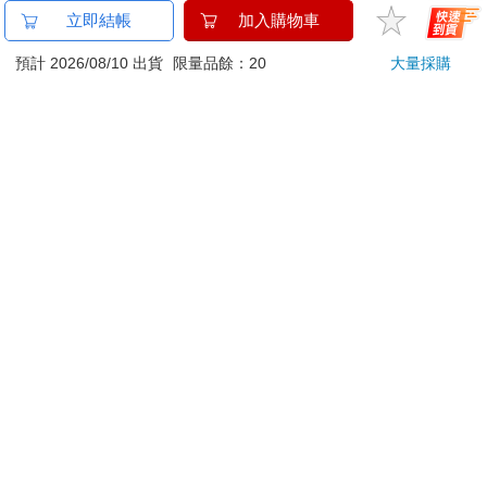
商品運送說明：
立即結帳
加入購物車
本公司所提供的產品配送區域範圍目前僅限台灣本島。注
意！收件地址請勿為郵政信箱。
預計 2026/08/10 出貨
限量品餘：20
大量採購
商品將由廠商透過貨運或是郵局寄送。消費者訂購之商品若
無法送達，經電話或 E-mail無法聯繫逾三天者，本公司將取
消該筆訂單，並且全額退款。
當廠商出貨後，您會收到E-mail出貨通知，您也可透過【
訂
單查詢
】確認出貨情況。
產品顏色可能會因網頁呈現與拍攝關係產生色差，圖片僅供
參考，商品依實際供貨樣式為準。
如果是大型商品（如：傢俱、床墊、家電、運動器材等）及
需安裝商品，請依商品頁面說明為主。訂單完成收款確認
後，出貨廠商將會和您聯繫確認相關配送等細節。
偏遠地區、樓層費及其它加價費用，皆由廠商於約定配送時
一併告知，廠商將保留出貨與否的權利。
提醒您！！
金石堂及銀行均不會請您操作ATM! 如接獲電話要求您前往
ATM提款機，請不要聽從指示，以免受騙上當！