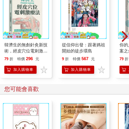
韓濟生的無創針灸新技
從信仰出發：跟著媽祖
你的
術，經皮穴位電刺激療
開始的徒步環島
案之
法：疼痛控制×睡眠管
信賴
296
567
79
折
特價
元
9
折
特價
元
79
折
理×神經精神照護×內
給迷
分泌調節，以無創電刺
學習
加入購物車
加入購物車
激延伸傳統針灸，涵蓋
多種疾病照護與管理
您可能會喜歡