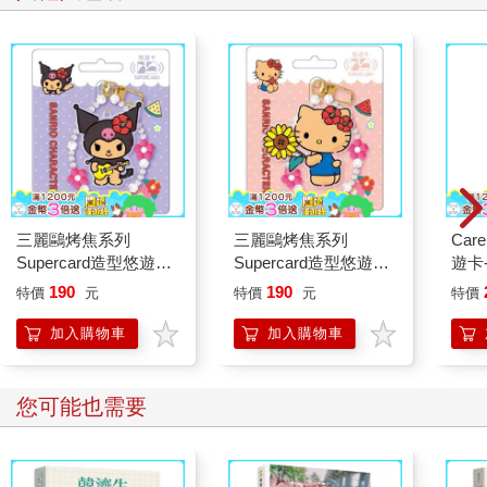
三麗鷗烤焦系列
三麗鷗烤焦系列
Car
Supercard造型悠遊卡-
Supercard造型悠遊卡-
遊卡-
酷洛米【受託代銷】
Hello Kitty【受託代
(裁
190
190
特價
元
特價
元
特價
銷】
加入購物車
加入購物車
您可能也需要