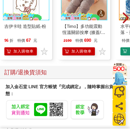
吉伊卡哇 造型貼紙-粉
【Timo】多功能震動
水平
恆溫關節按摩 (膝蓋/
落・
肩/手肘通用) 無線充電
67
690
96
折
特價
元
特價
元
特價
2190
加熱護膝 智能震動護
膝熱敷【雙入組】
加入購物車
加入購物車
訂購/退換貨須知
加入金石堂 LINE 官方帳號『完成綁定』，隨時掌握出貨動
態：