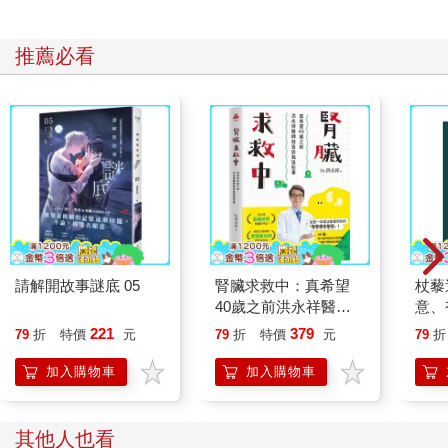
推薦必看
請解開故事謎底 05
腎臟求救中：真希望
杖藜
40歲之前洪永祥醫師
意、
就告訴我這些事
恭談
221
379
79
折
特價
元
79
折
特價
元
79
折
想
加入購物車
加入購物車
其他人也看