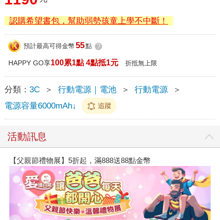
認購希望書包，幫助弱勢孩童上學不中斷！
55
預計最高可得金幣
點
?
100累1點 4點抵1元
HAPPY GO享
折抵無上限
分類：
3C
＞
行動電源｜電池
＞
行動電源
＞
電源容量6000mAh↓
追蹤
活動訊息
【父親節禮物展】5折起，滿888送88點金幣