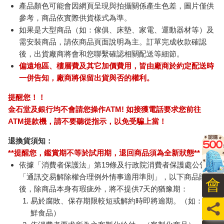
產品顏色可能會因網頁呈現與拍攝關係產生色差，圖片僅供
參考，商品依實際供貨樣式為準。
如果是大型商品（如：傢俱、床墊、家電、運動器材等）及
需安裝商品，請依商品頁面說明為主。訂單完成收款確認
後，出貨廠商將會和您聯繫確認相關配送等細節。
偏遠地區、樓層費及其它加價費用，皆由廠商於約定配送時
一併告知，廠商將保留出貨與否的權利。
提醒您！！
金石堂及銀行均不會請您操作ATM! 如接獲電話要求您前往
ATM提款機，請不要聽從指示，以免受騙上當！
退換貨須知：
**提醒您，鑑賞期不等於試用期，退回商品須為全新狀態**
依據「消費者保護法」第19條及行政院消費者保護處公告之
「通訊交易解除權合理例外情事適用準則」，以下商品購買
會
後，除商品本身有瑕疵外，將不提供7天的猶豫期：
易於腐敗、保存期限較短或解約時即將逾期。（如：生
員
鮮食品）