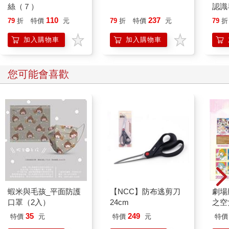
絲（７）
詞，一本搞定(4版)(隨
認識
書附贈聽力音檔
確陪
110
237
79
折
特價
元
79
折
特價
元
79
折
QRCODE)
加入購物車
加入購物車
您可能會喜歡
蝦米與毛孩_平面防護
【NCC】防布逃剪刀
劇場版
口罩（2入）
24cm
之空
樂部 
35
249
特價
元
特價
元
特價
Pa