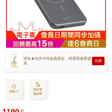
呀哈★吉伊卡哇旋風再起，精選周邊看過
加購
來
寫評價
喜歡+1
賺金幣
1190
元