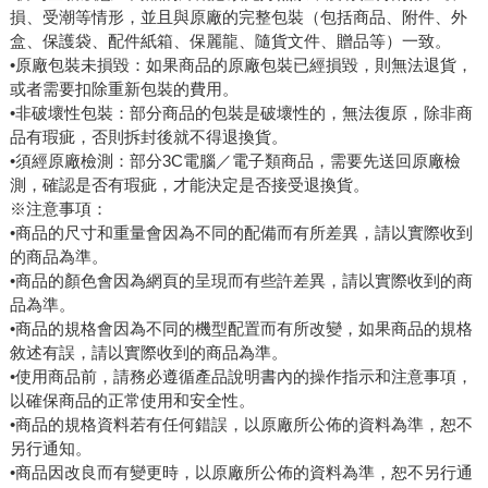
損、受潮等情形，並且與原廠的完整包裝（包括商品、附件、外
盒、保護袋、配件紙箱、保麗龍、隨貨文件、贈品等）一致。
•原廠包裝未損毀：如果商品的原廠包裝已經損毀，則無法退貨，
或者需要扣除重新包裝的費用。
•非破壞性包裝：部分商品的包裝是破壞性的，無法復原，除非商
品有瑕疵，否則拆封後就不得退換貨。
•須經原廠檢測：部分3C電腦／電子類商品，需要先送回原廠檢
測，確認是否有瑕疵，才能決定是否接受退換貨。
※注意事項：
•商品的尺寸和重量會因為不同的配備而有所差異，請以實際收到
的商品為準。
•商品的顏色會因為網頁的呈現而有些許差異，請以實際收到的商
品為準。
•商品的規格會因為不同的機型配置而有所改變，如果商品的規格
敘述有誤，請以實際收到的商品為準。
•使用商品前，請務必遵循產品說明書內的操作指示和注意事項，
以確保商品的正常使用和安全性。
•商品的規格資料若有任何錯誤，以原廠所公佈的資料為準，恕不
另行通知。
•商品因改良而有變更時，以原廠所公佈的資料為準，恕不另行通