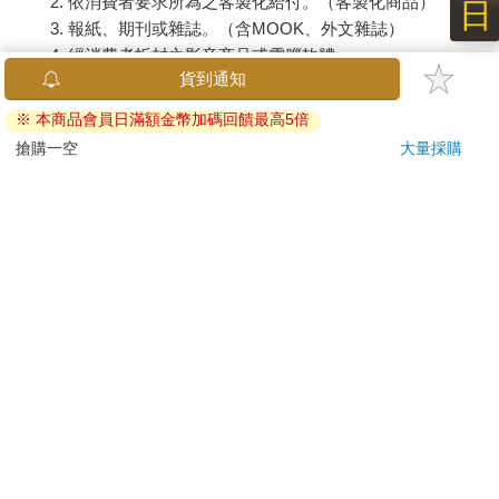
依消費者要求所為之客製化給付。（客製化商品）
日
報紙、期刊或雜誌。（含MOOK、外文雜誌）
經消費者拆封之影音商品或電腦軟體。
貨到通知
非以有形媒介提供之數位內容或一經提供即為完成之線
上服務，經消費者事先同意始提供。（如：電子書、電
※ 本商品會員日滿額金幣加碼回饋最高5倍
子雜誌、下載版軟體、虛擬商品…等）
搶購一空
大量採購
已拆封之個人衛生用品。（如：內衣褲、刮鬍刀、除毛
刀…等）
若非上列種類商品，均享有到貨7天的猶豫期（含例假
日）。
辦理退換貨時，商品（組合商品恕無法接受單獨退貨）必須
是您收到商品時的原始狀態（包含商品本體、配件、贈品、
保證書、所有附隨資料文件及原廠內外包裝…等），請勿直
接使用原廠包裝寄送，或於原廠包裝上黏貼紙張或書寫文
字。
退回商品若無法回復原狀，將請您負擔回復原狀所需費用，
嚴重時將影響您的退貨權益。