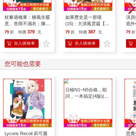
杖藜過橋東：柳風生暖
如果歷史是一群喵
演員
意、杏雨不濕衣；陳亮
(15)：大清風雲篇【萌
底外
恭談以心轉境的適齡漫
貓漫畫學歷史】
379
387
79
折
特價
元
79
折
特價
元
79
折
想
加入購物車
加入購物車
您可能也需要
Lycoris Recoil 莉可麗
日檢N1~N5合格，助
思覺