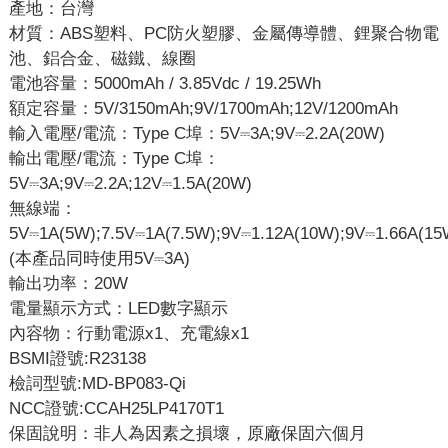
產地：台灣
材質：ABS塑料、PC防火塑膠、金屬傳導體、鋰聚合物電
池、鋁合金、磁鐵、線圈
電池容量：5000mAh / 3.85Vdc / 19.25Wh
額定容量：5V/3150mAh;9V/1700mAh;12V/1200mAh
輸入電壓/電流：Type C埠：5V⎓3A;9V⎓2.2A(20W)
輸出電壓/電流：Type C埠：
5V⎓3A;9V⎓2.2A;12V⎓1.5A(20W)
無線端：
5V⎓1A(5W);7.5V⎓1A(7.5W);9V⎓1.12A(10W);9V⎓1.66A(15
(本產品同時使用5V⎓3A)
輸出功率：20W
電量顯示方式：LED數字顯示
內容物：行動電源x1、充電線x1
BSMI證號:R23138
檢詞型號:MD-BP083-Qi
NCC證號:CCAH25LP4170T1
保固說明：非人為因素之損壞，原廠保固六個月