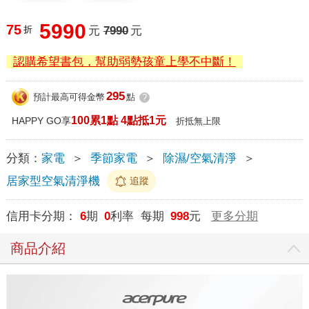
5990
75
折
元
7990
元
認購希望書包，幫助弱勢孩童上學不中斷！
295
預計最高可得金幣
點
?
100累1點 4點抵1元
HAPPY GO享
折抵無上限
分類：
家電
＞
季節家電
＞
除濕/空氣清淨
＞
居家型空氣清淨機
追蹤
信用卡分期：
6
期
0
利率 每期
998
元
更多分期
商品介紹