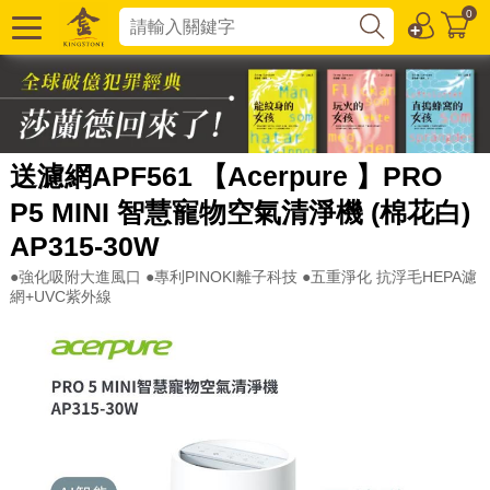
0
送濾網APF561 【Acerpure 】PRO
P5 MINI 智慧寵物空氣清淨機 (棉花白)
AP315-30W
●強化吸附大進風口 ●專利PINOKI離子科技 ●五重淨化 抗浮毛HEPA濾
網+UVC紫外線