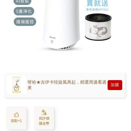
呀哈★吉伊卡哇旋風再起，精選周邊看過
加購
來
寫評價
喜歡+1
賺金幣