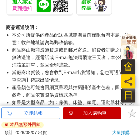
商品運送說明：
本公司所提供的產品配送區域範圍目前僅限台灣本島。注
意！收件地址請勿為郵政信箱。
商品將由廠商透過貨運或是郵局寄送。消費者訂購之商品若
無法送達，經電話或 E-mail無法聯繫逾三天者，本公司將取
會
消該筆訂單，並且全額退款。
當廠商出貨後，您會收到E-mail出貨通知，您也可透過【
訂
員
單查詢
】確認出貨情況。
產品顏色可能會因網頁呈現與拍攝關係產生色差，圖片僅供
日
參考，商品依實際供貨樣式為準。
如果是大型商品（如：傢俱、床墊、家電、運動器材等）及
需安裝商品，請依商品頁面說明為主。訂單完成收款確認
後，出貨廠商將會和您聯繫確認相關配送等細節。
偏遠地區、樓層費及其它加價費用，皆由廠商於約定配送時
一併告知，廠商將保留出貨與否的權利。