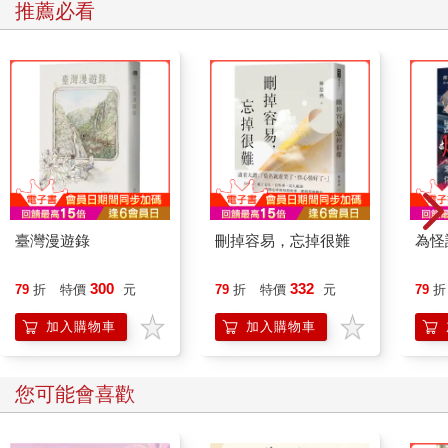
推薦必看
臺灣漫遊錄
刪掉容易，忘掉很難
為怪
300
332
79
折
特價
元
79
折
特價
元
79
折
加入購物車
加入購物車
您可能會喜歡