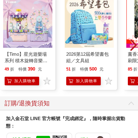
【Timo】星光遊樂場
2026第12屆希望書包
薰香
系列 積木旋轉音樂盒
組／文具組
刷限定
禮物
390
500
49
折
特價
元
51
折
特價
元
85
折
加入購物車
加入購物車
訂購/退換貨須知
加入金石堂 LINE 官方帳號『完成綁定』，隨時掌握出貨動
態：