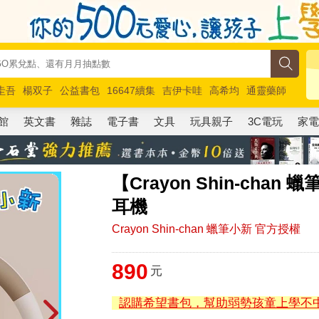
圭吾
楊双子
公益書包
16647續集
吉伊卡哇
高希均
通靈藥師
路邊攤新作
馬斯克
玩具總動員5
超慢跑
館
英文書
雜誌
電子書
文具
玩具親子
3C電玩
家
【Crayon Shin-cha
耳機
Crayon Shin-chan 蠟筆小新 官方授權
890
元
認購希望書包，幫助弱勢孩童上學不