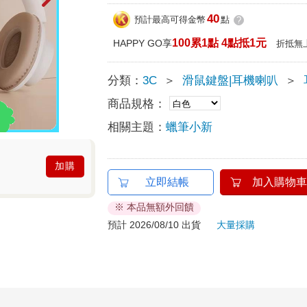
40
預計最高可得金幣
點
?
100累1點 4點抵1元
HAPPY GO享
折抵無
分類：
3C
＞
滑鼠鍵盤|耳機喇叭
＞
商品規格：
相關主題：
蠟筆小新
加購
立即結帳
加入購物車
※ 本品無額外回饋
預計 2026/08/10 出貨
大量採購