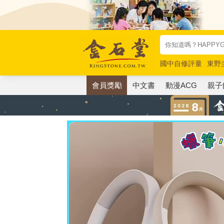
國中自修評量
東野
唯紅花綻放
奧德賽
會員獎勵
中文書
動漫ACG
親子