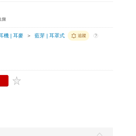
上限
耳機 | 耳麥
＞
藍芽 | 耳罩式
追蹤
?