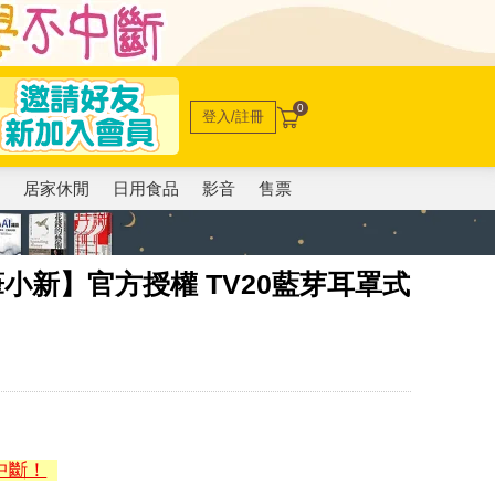
0
登入/註冊
電
居家休閒
日用食品
影音
售票
n 蠟筆小新】官方授權 TV20藍芽耳罩式
中斷！