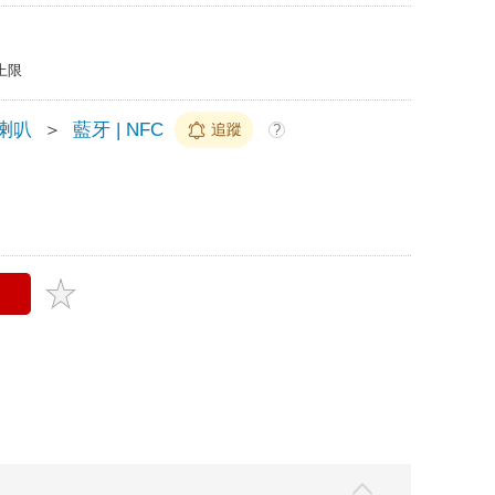
上限
喇叭
＞
藍牙 | NFC
追蹤
?