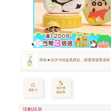
呀哈★吉伊卡哇旋風再起，精選周邊看過來
寫評價
喜歡+1
賺金幣
活動訊息