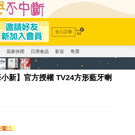
0
登入/註冊
電
居家休閒
日用食品
影音
售票
n 蠟筆小新】官方授權 TV24方形藍牙喇
中斷！