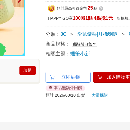
25
預計最高可得金幣
點
?
100累1點 4點抵1元
HAPPY GO享
折抵無
分類：
3C
＞
滑鼠鍵盤|耳機喇叭
＞
商品規格：
相關主題：
蠟筆小新
加購
立即結帳
加入購物車
※ 本品無額外回饋
預計 2026/08/10 出貨
大量採購