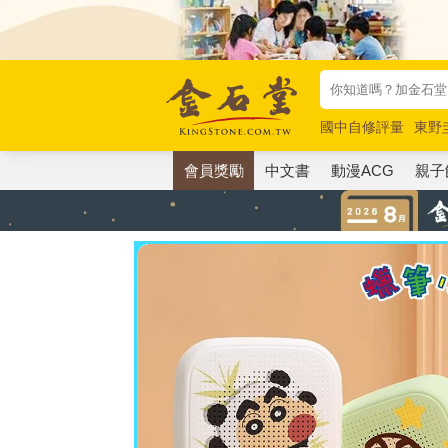
國中自修評量
東野
唯紅花綻放
奧德賽
會員獎勵
中文書
動漫ACG
親子