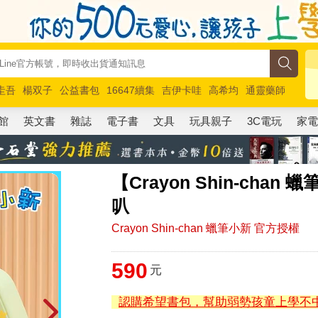
圭吾
楊双子
公益書包
16647續集
吉伊卡哇
高希均
通靈藥師
路邊攤新作
馬斯克
玩具總動員5
超慢跑
館
英文書
雜誌
電子書
文具
玩具親子
3C電玩
家
【Crayon Shin-cha
叭
Crayon Shin-chan 蠟筆小新 官方授權
590
元
認購希望書包，幫助弱勢孩童上學不