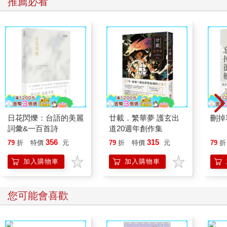
推薦必看
日花閃爍：台語的美麗
廿載．繁華夢 護玄出
刪掉
詞彙&一百首詩
道20週年創作集
356
315
79
折
特價
元
79
折
特價
元
79
折
加入購物車
加入購物車
您可能會喜歡