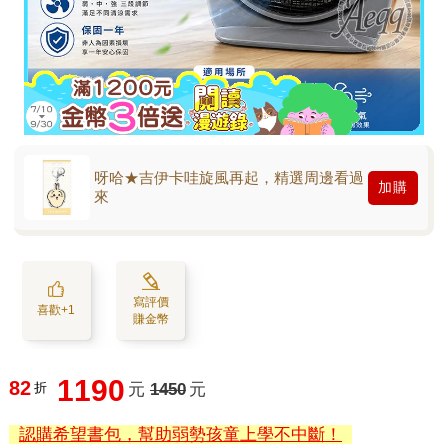
呀哈★吉伊卡哇旋風再起，精選周邊看過
加購
來
寫評價
喜歡+1
賺金幣
1190
82
折
元
1450
元
認購希望書包，幫助弱勢孩童上學不中斷！