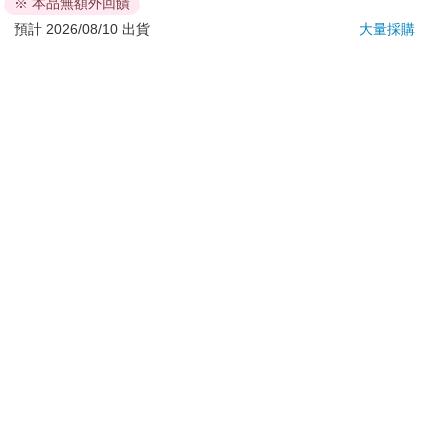
※ 本品無額外回饋
若非上列種類商品，均享有到貨7天的猶豫期（含例假
日）。
預計 2026/08/10 出貨
大量採購
辦理退換貨時，商品（組合商品恕無法接受單獨退貨）必須
是您收到商品時的原始狀態（包含商品本體、配件、贈品、
保證書、所有附隨資料文件及原廠內外包裝…等），請勿直
接使用原廠包裝寄送，或於原廠包裝上黏貼紙張或書寫文
字。
退回商品若無法回復原狀，將請您負擔回復原狀所需費用，
嚴重時將影響您的退貨權益。