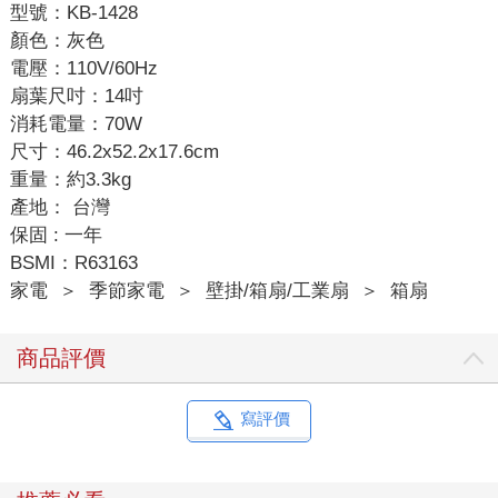
型號：KB-1428
顏色：灰色
電壓：110V/60Hz
扇葉尺吋：14吋
消耗電量：70W
尺寸：46.2x52.2x17.6cm
重量：約3.3kg
產地： 台灣
保固 : 一年
BSMI：R63163
家電
＞
季節家電
＞
壁掛/箱扇/工業扇
＞
箱扇
商品評價
寫評價