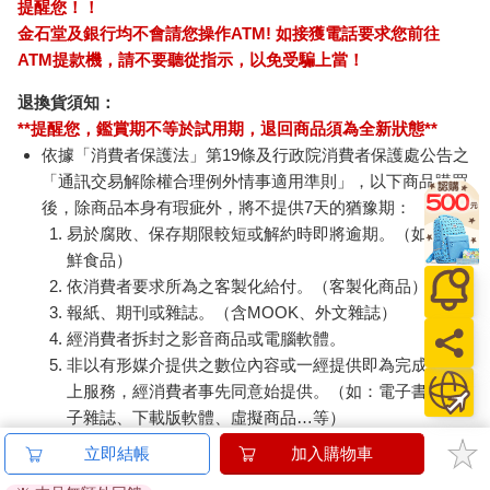
提醒您！！
金石堂及銀行均不會請您操作ATM! 如接獲電話要求您前往
ATM提款機，請不要聽從指示，以免受騙上當！
退換貨須知：
**提醒您，鑑賞期不等於試用期，退回商品須為全新狀態**
依據「消費者保護法」第19條及行政院消費者保護處公告之
「通訊交易解除權合理例外情事適用準則」，以下商品購買
後，除商品本身有瑕疵外，將不提供7天的猶豫期：
易於腐敗、保存期限較短或解約時即將逾期。（如：生
鮮食品）
依消費者要求所為之客製化給付。（客製化商品）
報紙、期刊或雜誌。（含MOOK、外文雜誌）
經消費者拆封之影音商品或電腦軟體。
非以有形媒介提供之數位內容或一經提供即為完成之線
上服務，經消費者事先同意始提供。（如：電子書、電
子雜誌、下載版軟體、虛擬商品…等）
已拆封之個人衛生用品。（如：內衣褲、刮鬍刀、除毛
立即結帳
加入購物車
刀…等）