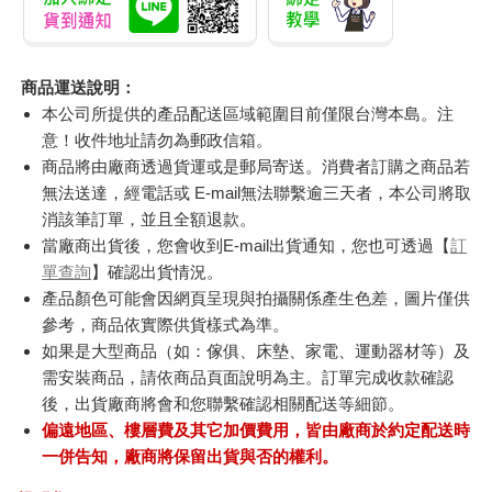
商品運送說明：
本公司所提供的產品配送區域範圍目前僅限台灣本島。注
意！收件地址請勿為郵政信箱。
商品將由廠商透過貨運或是郵局寄送。消費者訂購之商品若
無法送達，經電話或 E-mail無法聯繫逾三天者，本公司將取
消該筆訂單，並且全額退款。
當廠商出貨後，您會收到E-mail出貨通知，您也可透過【
訂
單查詢
】確認出貨情況。
產品顏色可能會因網頁呈現與拍攝關係產生色差，圖片僅供
參考，商品依實際供貨樣式為準。
如果是大型商品（如：傢俱、床墊、家電、運動器材等）及
需安裝商品，請依商品頁面說明為主。訂單完成收款確認
後，出貨廠商將會和您聯繫確認相關配送等細節。
偏遠地區、樓層費及其它加價費用，皆由廠商於約定配送時
一併告知，廠商將保留出貨與否的權利。