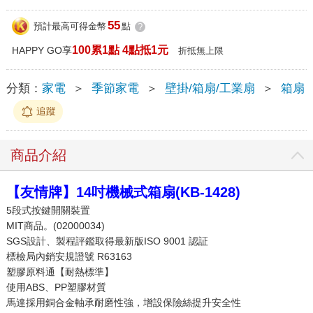
55
預計最高可得金幣
點
?
100累1點 4點抵1元
HAPPY GO享
折抵無上限
分類：
家電
＞
季節家電
＞
壁掛/箱扇/工業扇
＞
箱扇
追蹤
商品介紹
【友情牌】14吋機械式箱扇(KB-1428)
5段式按鍵開關裝置
MIT商品。(02000034)
SGS設計、製程評鑑取得最新版ISO 9001 認証
標檢局內銷安規證號 R63163
塑膠原料通【耐熱標準】
使用ABS、PP塑膠材質
馬達採用銅合金軸承耐磨性強，增設保險絲提升安全性