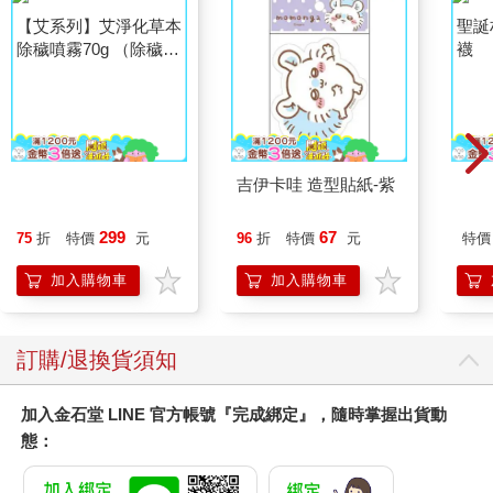
【艾系列】艾淨化草本
吉伊卡哇 造型貼紙-紫
聖誕
除穢噴霧70g （除穢/
襪
平安/淨化/艾草/芙蓉/
299
67
75
折
特價
元
96
折
特價
元
特價
抹草） 此為單瓶賣場
另有多瓶組優惠賣場
加入購物車
加入購物車
訂購/退換貨須知
加入金石堂 LINE 官方帳號『完成綁定』，隨時掌握出貨動
態：