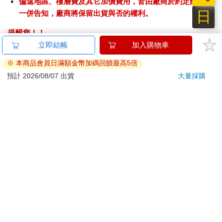
偏遠地區、樓層費及其它加價費用，皆由廠商於約定配送時
日
一併告知，廠商將保留出貨與否的權利。
提醒您！！
金石堂及銀行均不會請您操作ATM! 如接獲電話要求您前往
立即結帳
加入購物車
ATM提款機，請不要聽從指示，以免受騙上當！
※ 本商品會員日滿額金幣加碼回饋最高5倍
退換貨須知：
預計 2026/08/07 出貨
大量採購
**提醒您，鑑賞期不等於試用期，退回商品須為全新狀態**
依據「消費者保護法」第19條及行政院消費者保護處公告之
「通訊交易解除權合理例外情事適用準則」，以下商品購買
後，除商品本身有瑕疵外，將不提供7天的猶豫期：
易於腐敗、保存期限較短或解約時即將逾期。（如：生
鮮食品）
依消費者要求所為之客製化給付。（客製化商品）
報紙、期刊或雜誌。（含MOOK、外文雜誌）
經消費者拆封之影音商品或電腦軟體。
非以有形媒介提供之數位內容或一經提供即為完成之線
上服務，經消費者事先同意始提供。（如：電子書、電
子雜誌、下載版軟體、虛擬商品…等）