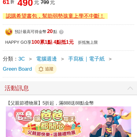
490
61
折
元
799
元
認購希望書包，幫助弱勢孩童上學不中斷！
20
預計最高可得金幣
點
?
100累1點 4點抵1元
HAPPY GO享
折抵無上限
分類：
3C
＞
電腦週邊
＞
手寫板｜電子紙
＞
Green Board
追蹤
活動訊息
【父親節禮物展】5折起，滿888送88點金幣