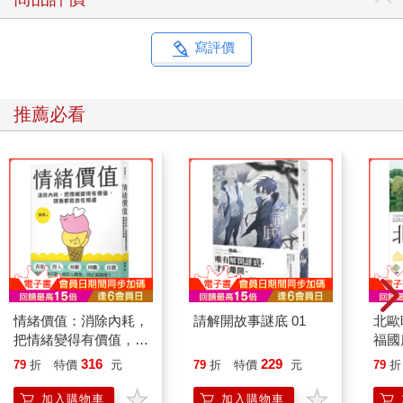
寫評價
推薦必看
情緒價值：消除內耗，
請解開故事謎底 01
北歐
把情緒變得有價值，跟
福國
誰都能自在相處
316
229
79
折
特價
元
79
折
特價
元
79
折
加入購物車
加入購物車