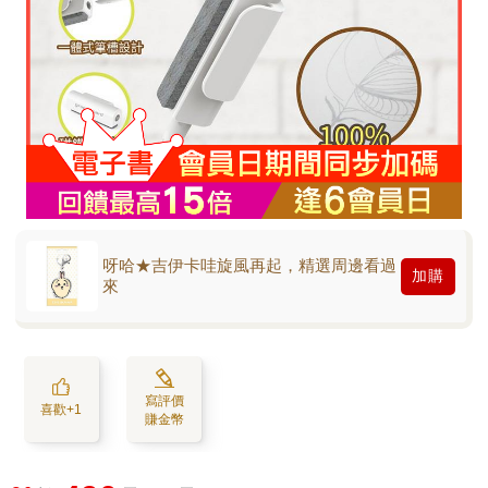
呀哈★吉伊卡哇旋風再起，精選周邊看過
加購
來
寫評價
喜歡+1
賺金幣