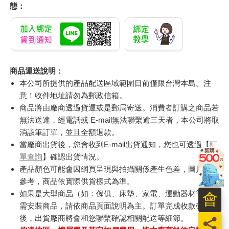
態：
商品運送說明：
本公司所提供的產品配送區域範圍目前僅限台灣本島。注
意！收件地址請勿為郵政信箱。
商品將由廠商透過貨運或是郵局寄送。消費者訂購之商品若
無法送達，經電話或 E-mail無法聯繫逾三天者，本公司將取
消該筆訂單，並且全額退款。
當廠商出貨後，您會收到E-mail出貨通知，您也可透過【
訂
單查詢
】確認出貨情況。
產品顏色可能會因網頁呈現與拍攝關係產生色差，圖片僅供
參考，商品依實際供貨樣式為準。
如果是大型商品（如：傢俱、床墊、家電、運動器材等）及
會
需安裝商品，請依商品頁面說明為主。訂單完成收款確認
後，出貨廠商將會和您聯繫確認相關配送等細節。
員