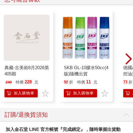
典藏-古美術8月2026第
SKB GL-10膠水50cc(4
德國A
405期
版)隨機出貨
控油
凝露3
228
11
特價
元
92
折
特價
元
73
折
240
髮根
調理
加入購物車
加入購物車
滋潤
質適
訂購/退換貨須知
加入金石堂 LINE 官方帳號『完成綁定』，隨時掌握出貨動