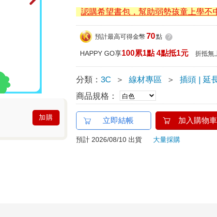
認購希望書包，幫助弱勢孩童上學不
70
預計最高可得金幣
點
?
100累1點 4點抵1元
HAPPY GO享
折抵無
分類：
3C
＞
線材專區
＞
插頭 | 延
商品規格：
加購
立即結帳
加入購物車
預計 2026/08/10 出貨
大量採購