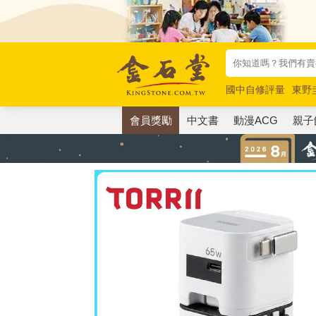
國中自修評量
東野
唯紅花綻放
奧德賽
會員獎勵
中文書
動漫ACG
親子