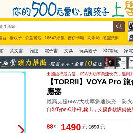
圭吾
楊双子
公益書包
16647續集
吉伊卡哇
高希均
通靈藥師
路邊攤新作
馬斯克
玩具總動員5
超慢跑
館
英文書
雜誌
電子書
文具
玩具親子
3C電玩
家
出國旅行最方便，65W大功率急速快充，適用110
【TORRII】VOYA Pr
應器
最高支援65W大功率急速快充；防
自帶Type-C線+孔輸出，支援多款設備使
1490
88
折
元
1690
元