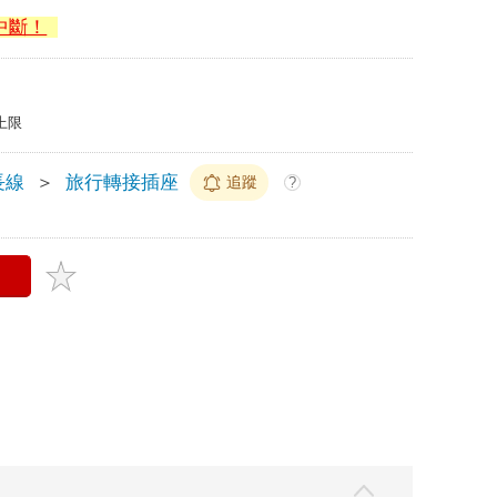
中斷！
上限
長線
＞
旅行轉接插座
追蹤
?