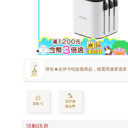
呀哈★吉伊卡哇旋風再起，精選周邊看過來
寫評價
喜歡+1
賺金幣
活動訊息