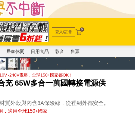
0
登入/註冊
電
居家休閒
日用食品
影音
售票
V~240V電壓，全球150+國家都OK！
o 旅合充 65W多合一萬國轉接電源供
火材質外殼與內含8A保險絲，從裡到外都安全。
用，適用全球150+國家！