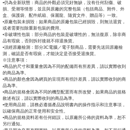
•仍為全新狀態：商品的外觀必須完好無缺，沒有任何刮傷、破
損、受潮等情形，並且與原廠的完整包裝（包括商品、附件、外
盒、保護袋、配件紙箱、保麗龍、隨貨文件、贈品等）一致。
•原廠包裝未損毀：如果商品的原廠包裝已經損毀，則無法退貨，
或者需要扣除重新包裝的費用。
•非破壞性包裝：部分商品的包裝是破壞性的，無法復原，除非商
品有瑕疵，否則拆封後就不得退換貨。
•須經原廠檢測：部分3C電腦／電子類商品，需要先送回原廠檢
測，確認是否有瑕疵，才能決定是否接受退換貨。
※注意事項：
•商品的尺寸和重量會因為不同的配備而有所差異，請以實際收到
的商品為準。
•商品的顏色會因為網頁的呈現而有些許差異，請以實際收到的商
品為準。
•商品的規格會因為不同的機型配置而有所改變，如果商品的規格
敘述有誤，請以實際收到的商品為準。
•使用商品前，請務必遵循產品說明書內的操作指示和注意事項，
以確保商品的正常使用和安全性。
•商品的規格資料若有任何錯誤，以原廠所公佈的資料為準，恕不
另行通知。