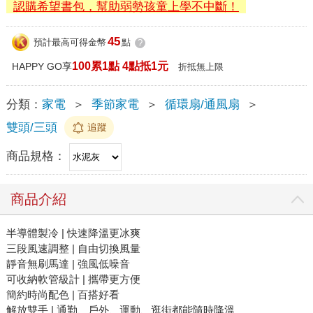
認購希望書包，幫助弱勢孩童上學不中斷！
45
預計最高可得金幣
點
?
100累1點 4點抵1元
HAPPY GO享
折抵無上限
分類：
家電
＞
季節家電
＞
循環扇/通風扇
＞
雙頭/三頭
追蹤
商品規格：
商品介紹
半導體製冷 | 快速降溫更冰爽
三段風速調整 | 自由切換風量
靜音無刷馬達 | 強風低噪音
可收納軟管級計 | 攜帶更方便
簡約時尚配色 | 百搭好看
解放雙手 | 通勤、戶外、運動、逛街都能隨時降溫