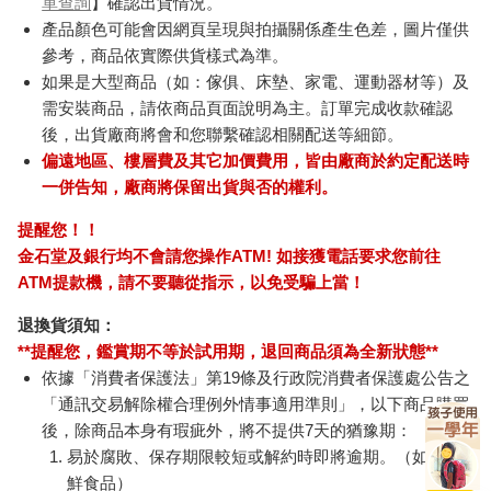
單查詢
】確認出貨情況。
產品顏色可能會因網頁呈現與拍攝關係產生色差，圖片僅供
參考，商品依實際供貨樣式為準。
如果是大型商品（如：傢俱、床墊、家電、運動器材等）及
需安裝商品，請依商品頁面說明為主。訂單完成收款確認
後，出貨廠商將會和您聯繫確認相關配送等細節。
偏遠地區、樓層費及其它加價費用，皆由廠商於約定配送時
一併告知，廠商將保留出貨與否的權利。
提醒您！！
金石堂及銀行均不會請您操作ATM! 如接獲電話要求您前往
ATM提款機，請不要聽從指示，以免受騙上當！
退換貨須知：
**提醒您，鑑賞期不等於試用期，退回商品須為全新狀態**
依據「消費者保護法」第19條及行政院消費者保護處公告之
「通訊交易解除權合理例外情事適用準則」，以下商品購買
後，除商品本身有瑕疵外，將不提供7天的猶豫期：
易於腐敗、保存期限較短或解約時即將逾期。（如：生
鮮食品）