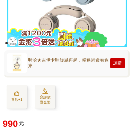
呀哈★吉伊卡哇旋風再起，精選周邊看過
加購
來
寫評價
喜歡+1
賺金幣
990
元