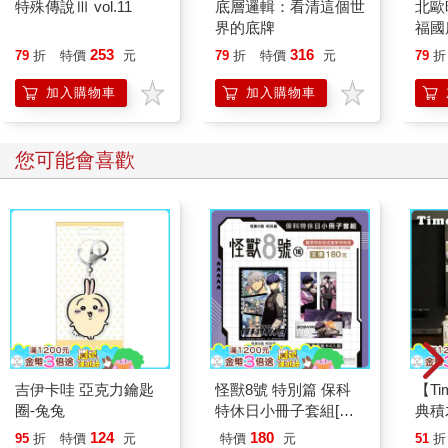
特殊傳說Ⅲ vol.11
底層邏輯：看清這個世
北歐
界的底牌
福國
253
316
79
折
特價
元
79
折
特價
元
79
折
加入購物車
加入購物車
您可能會喜歡
吉伊卡哇 亞克力鑰匙
怪獸8號 特別篇 保科
【T
圈-兔兔
特休日小冊子套組[限
典積
加購]
124
180
95
折
特價
元
特價
元
51
折