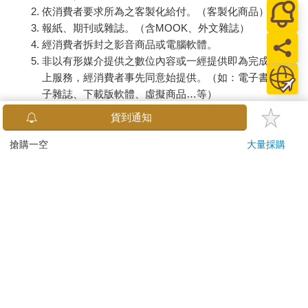
依消費者要求所為之客製化給付。（客製化商品）
報紙、期刊或雜誌。（含MOOK、外文雜誌）
經消費者拆封之影音商品或電腦軟體。
非以有形媒介提供之數位內容或一經提供即為完成之線
上服務，經消費者事先同意始提供。（如：電子書、電
子雜誌、下載版軟體、虛擬商品…等）
已拆封之個人衛生用品。（如：內衣褲、刮鬍刀、除毛
貨到通知
刀…等）
若非上列種類商品，均享有到貨7天的猶豫期（含例假
搶購一空
大量採購
日）。
辦理退換貨時，商品（組合商品恕無法接受單獨退貨）必須
是您收到商品時的原始狀態（包含商品本體、配件、贈品、
保證書、所有附隨資料文件及原廠內外包裝…等），請勿直
接使用原廠包裝寄送，或於原廠包裝上黏貼紙張或書寫文
字。
退回商品若無法回復原狀，將請您負擔回復原狀所需費用，
嚴重時將影響您的退貨權益。