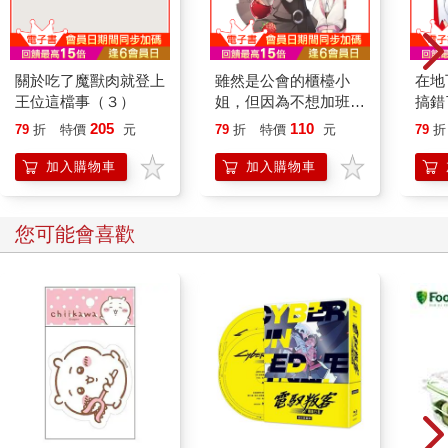
關於吃了魔獸肉就登上
雖然是公會的櫃檯小
在地
王位這檔事（３）
姐，但因為不想加班所
搞錯了
以打算獨自討伐迷宮頭
205
110
79
折
特價
元
79
折
特價
元
79
折
目(04)
加入購物車
加入購物車
您可能會喜歡