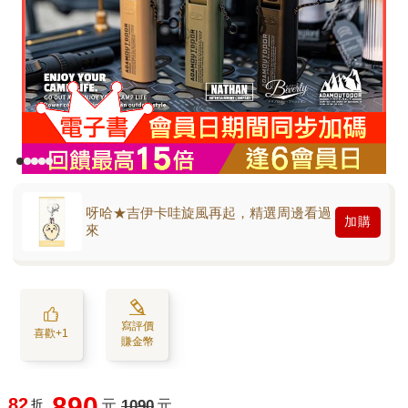
呀哈★吉伊卡哇旋風再起，精選周邊看過
加購
來
寫評價
喜歡+1
賺金幣
890
82
折
元
1090
元