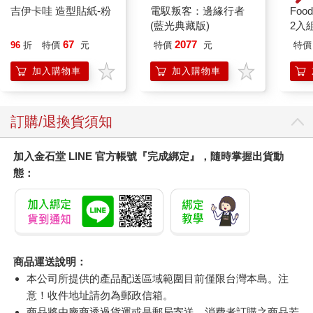
吉伊卡哇 造型貼紙-粉
電馭叛客：邊緣行者
Foo
(藍光典藏版)
2入
67
2077
96
折
特價
元
特價
元
特價
加入購物車
加入購物車
訂購/退換貨須知
加入金石堂 LINE 官方帳號『完成綁定』，隨時掌握出貨動
態：
商品運送說明：
本公司所提供的產品配送區域範圍目前僅限台灣本島。注
意！收件地址請勿為郵政信箱。
商品將由廠商透過貨運或是郵局寄送。消費者訂購之商品若