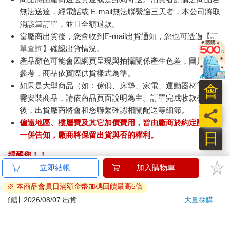
無法送達，經電話或 E-mail無法聯繫逾三天者，本公司將取
消該筆訂單，並且全額退款。
當廠商出貨後，您會收到E-mail出貨通知，您也可透過【
訂
單查詢
】確認出貨情況。
產品顏色可能會因網頁呈現與拍攝關係產生色差，圖片僅供
參考，商品依實際供貨樣式為準。
如果是大型商品（如：傢俱、床墊、家電、運動器材等）及
會
需安裝商品，請依商品頁面說明為主。訂單完成收款確認
後，出貨廠商將會和您聯繫確認相關配送等細節。
員
偏遠地區、樓層費及其它加價費用，皆由廠商於約定配送時
日
一併告知，廠商將保留出貨與否的權利。
提醒您！！
金石堂及銀行均不會請您操作ATM! 如接獲電話要求您前往
ATM提款機，請不要聽從指示，以免受騙上當！
退換貨須知：
**提醒您，鑑賞期不等於試用期，退回商品須為全新狀態**
依據「消費者保護法」第19條及行政院消費者保護處公告之