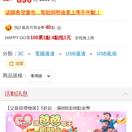
認購希望書包，幫助弱勢孩童上學不中斷！
40
預計最高可得金幣
點
?
100累1點 4點抵1元
HAPPY GO享
折抵無上限
分類：
3C
＞
電腦週邊
＞
USB週邊
＞
USB風扇
追蹤
商品規格：
活動訊息
【父親節禮物展】5折起，滿888送88點金幣