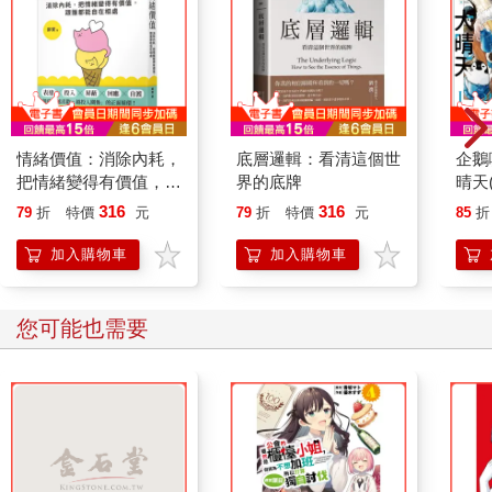
情緒價值：消除內耗，
底層邏輯：看清這個世
企鵝
把情緒變得有價值，跟
界的底牌
晴天
誰都能自在相處
「謹
316
316
79
折
特價
元
79
折
特價
元
85
折
加入購物車
加入購物車
您可能也需要