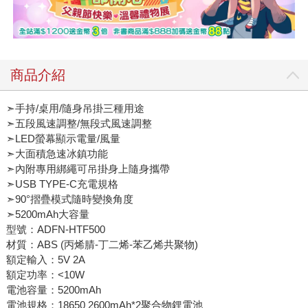
商品介紹
➣手持/桌用/隨身吊掛三種用途
➣五段風速調整/無段式風速調整
➣LED螢幕顯示電量/風量
➣大面積急速冰鎮功能
➣內附專用綁繩可吊掛身上隨身攜帶
➣USB TYPE-C充電規格
➣90°摺疊模式隨時變換角度
➣5200mAh大容量
型號：ADFN-HTF500
材質：ABS (丙烯腈-丁二烯-苯乙烯共聚物)
額定輸入：5V 2A
額定功率：<10W
電池容量：5200mAh
電池規格：18650 2600mAh*2聚合物鋰電池