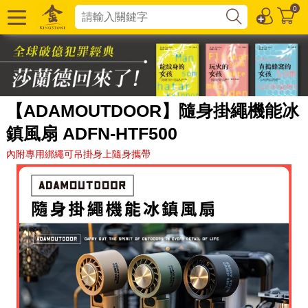
0
【ADAMOUTDOOR】隨身掛繩機能冰
鎮風扇 ADFN-HTF500
內附專用綁繩可吊掛身上隨身攜帶