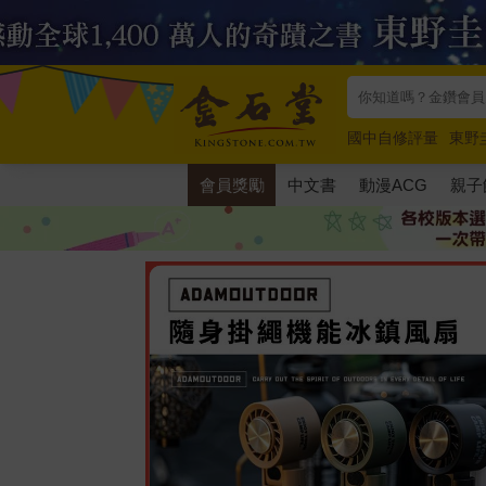
國中自修評量
東野
唯紅花綻放
奧德賽
會員獎勵
中文書
動漫ACG
親子