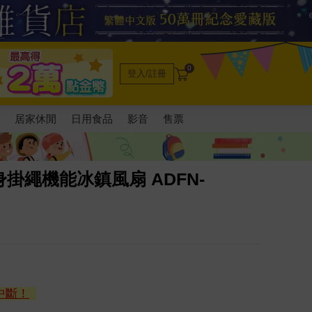
0
登入/註冊
電
居家休閒
日用食品
影音
售票
身掛繩機能冰鎮風扇 ADFN-
中斷！