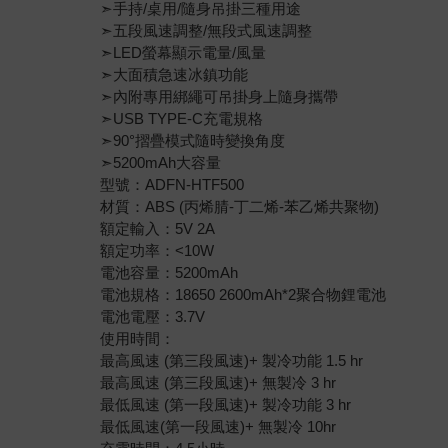
➣手持/桌用/隨身吊掛三種用途
➣五段風速調整/無段式風速調整
➣LED螢幕顯示電量/風量
➣大面積急速冰鎮功能
➣內附專用綁繩可吊掛身上隨身攜帶
➣USB TYPE-C充電規格
➣90°摺疊模式隨時變換角度
➣5200mAh大容量
型號：ADFN-HTF500
材質：ABS (丙烯腈-丁二烯-苯乙烯共聚物)
額定輸入：5V 2A
額定功率：<10W
電池容量：5200mAh
電池規格：18650 2600mAh*2聚合物鋰電池
電池電壓：3.7V
使用時間：
最高風速 (第三段風速)+ 製冷功能 1.5 hr
最高風速 (第三段風速)+ 無製冷 3 hr
最低風速 (第一段風速)+ 製冷功能 3 hr
最低風速(第一段風速)+ 無製冷 10hr