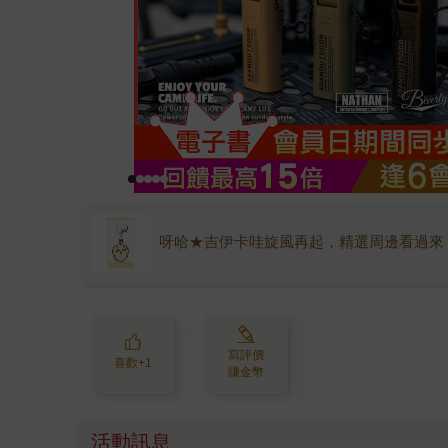
呀哈★吉伊卡哇旋風再起，精選周邊看過來
寫評價
喜歡+1
賺金幣
活動訊息