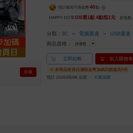
40
預計最高可得金幣
點
?
100累1點 4點抵1元
HAPPY GO享
折抵無
分類：
3C
＞
電腦週邊
＞
USB週邊
商品規格：
立即結帳
加入購物車
※ 本商品會員日滿額金幣加碼回饋最高5倍
加購
預計 2026/08/06 出貨
大量採購