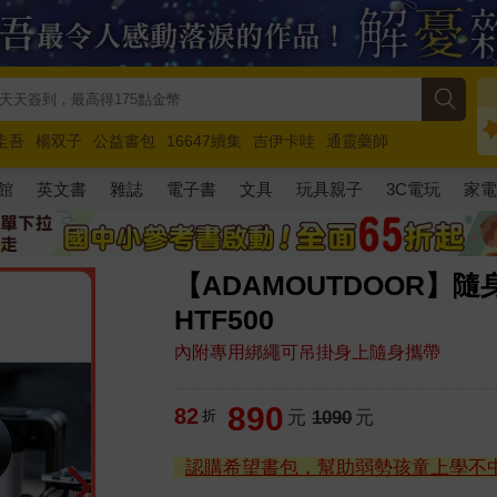
圭吾
楊双子
公益書包
16647續集
吉伊卡哇
通靈藥師
路邊攤新作
馬斯克
玩具總動員5
超慢跑
館
英文書
雜誌
電子書
文具
玩具親子
3C電玩
家
【ADAMOUTDOOR】隨
HTF500
內附專用綁繩可吊掛身上隨身攜帶
890
82
折
元
1090
元
認購希望書包，幫助弱勢孩童上學不