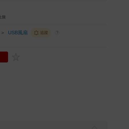
上限
＞
USB風扇
追蹤
?