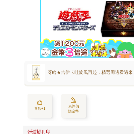
呀哈★吉伊卡哇旋風再起，精選周邊看過來
寫評價
喜歡+1
賺金幣
活動訊息