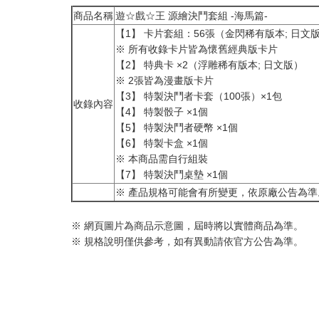
商品名稱
遊☆戲☆王 源繪決鬥套組 -海馬篇-
【1】 卡片套組：56張（金閃稀有版本; 日文
※ 所有收錄卡片皆為懷舊經典版卡片
【2】 特典卡 ×2（浮雕稀有版本; 日文版）​
※ 2張皆為漫畫版卡片
【3】 特製決鬥者卡套（100張）×1包
收錄內容
【4】 特製骰子 ×1個
【5】 特製決鬥者硬幣 ×1個
【6】 特製卡盒 ×1個
※ 本商品需自行組裝
【7】 特製決鬥桌墊 ×1個
※ 產品規格可能會有所變更，依原廠公告為準
※ 網頁圖片為商品示意圖，屆時將以實體商品為準。
※ 規格說明僅供參考，如有異動請依官方公告為準。