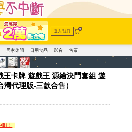
0
登入/註冊
電
居家休閒
日用食品
影音
售票
戲王卡牌 遊戲王 源繪決鬥套組 遊
台灣代理版-三款合售）
中斷！