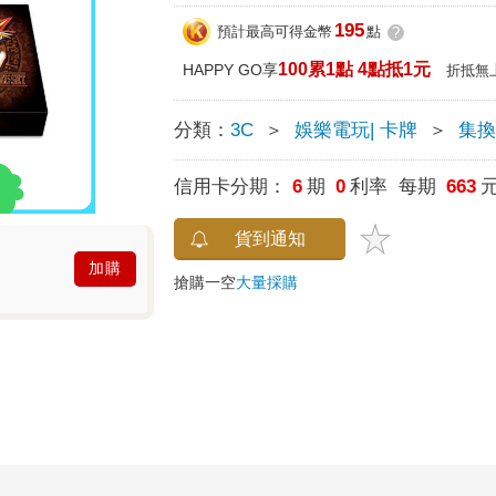
195
預計最高可得金幣
點
?
100累1點 4點抵1元
HAPPY GO享
折抵無
分類：
3C
＞
娛樂電玩| 卡牌
＞
集
信用卡分期：
6
期
0
利率 每期
663
貨到通知
加購
搶購一空
大量採購