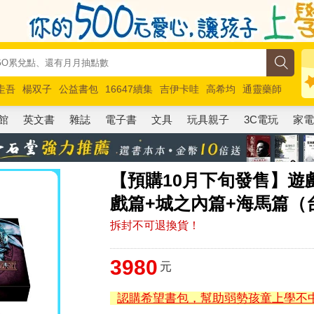
圭吾
楊双子
公益書包
16647續集
吉伊卡哇
高希均
通靈藥師
路邊攤新作
馬斯克
玩具總動員5
超慢跑
館
英文書
雜誌
電子書
文具
玩具親子
3C電玩
家
【預購10月下旬發售】遊
戲篇+城之內篇+海馬篇（
拆封不可退換貨！
3980
元
認購希望書包，幫助弱勢孩童上學不