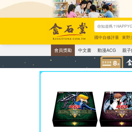
國中自修評量
東野
唯紅花綻放
奧德賽
會員獎勵
中文書
動漫ACG
親子