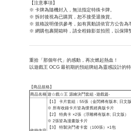
【注意事項】
※ 卡牌為隨機封入，無法指定特殊卡牌。
※ 拆封後視為已購買，恕不接受退換貨。
※ 規格說明僅供參考，如有異動請依官方公告為
※ 網購包裹開箱時，請全程錄影並拍照，以保障
重拾「那個年代」的感動，再次燃起熱血！
以遊戲王 OCG 最初期的預組牌組為靈感設計的
【商品規格】
商品名稱
遊☆戲☆王 源繪決鬥套組 -遊戲篇-
【1】 卡片套組：55張（金閃稀有版本; 日文
※ 所有收錄卡片皆為懷舊經典版卡片
【2】 特典卡 ×2張（浮雕稀有版本; 日文版）​
※ 2張皆為漫畫版卡片
【3】 特製決鬥者卡套（100張）×1包
收錄內容