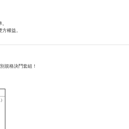
準。
雙方權益。
特別規格決鬥套組！
版）