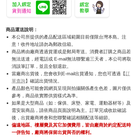
商品運送說明：
本公司所提供的產品配送區域範圍目前僅限台灣本島。注
意！收件地址請勿為郵政信箱。
商品將由廠商透過貨運或是郵局寄送。消費者訂購之商品若
無法送達，經電話或 E-mail無法聯繫逾三天者，本公司將取
消該筆訂單，並且全額退款。
當廠商出貨後，您會收到E-mail出貨通知，您也可透過【
訂
單查詢
】確認出貨情況。
產品顏色可能會因網頁呈現與拍攝關係產生色差，圖片僅供
參考，商品依實際供貨樣式為準。
如果是大型商品（如：傢俱、床墊、家電、運動器材等）及
需安裝商品，請依商品頁面說明為主。訂單完成收款確認
後，出貨廠商將會和您聯繫確認相關配送等細節。
偏遠地區、樓層費及其它加價費用，皆由廠商於約定配送時
一併告知，廠商將保留出貨與否的權利。