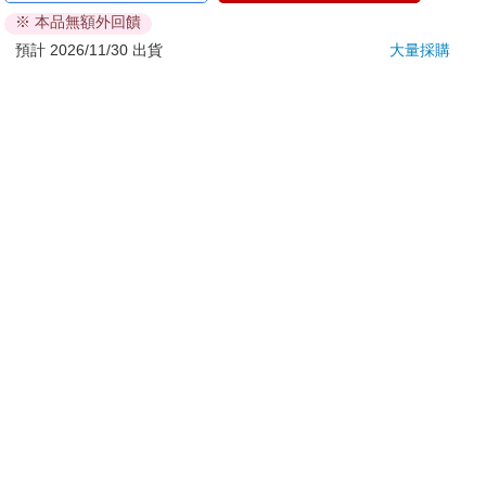
※ 本品無額外回饋
若非上列種類商品，均享有到貨7天的猶豫期（含例假
日）。
預計 2026/11/30 出貨
大量採購
辦理退換貨時，商品（組合商品恕無法接受單獨退貨）必須
是您收到商品時的原始狀態（包含商品本體、配件、贈品、
保證書、所有附隨資料文件及原廠內外包裝…等），請勿直
接使用原廠包裝寄送，或於原廠包裝上黏貼紙張或書寫文
字。
退回商品若無法回復原狀，將請您負擔回復原狀所需費用，
嚴重時將影響您的退貨權益。