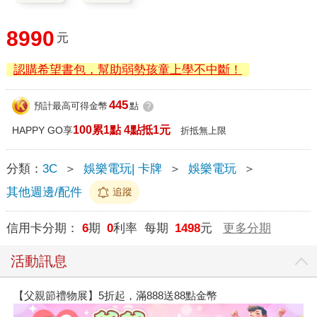
8990
元
認購希望書包，幫助弱勢孩童上學不中斷！
445
預計最高可得金幣
點
?
100累1點 4點抵1元
HAPPY GO享
折抵無上限
分類：
3C
＞
娛樂電玩| 卡牌
＞
娛樂電玩
＞
其他週邊/配件
追蹤
信用卡分期：
6
期
0
利率 每期
1498
元
更多分期
活動訊息
【父親節禮物展】5折起，滿888送88點金幣