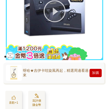
呀哈★吉伊卡哇旋風再起，精選周邊看過
加購
來
寫評價
喜歡+1
賺金幣