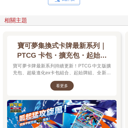
相關主題
寶可夢集換式卡牌最新系列｜
PTCG 卡包・擴充包・起始牌
組．最新卡牌＆組合一次看
寶可夢卡牌最新系列持續更新！PTCG 中文版擴
充包、超級進化ex卡包組合、起始牌組、全新周
邊一次彙整，新彈上市不漏接，快速找到你要的
看更多
寶可夢卡牌！