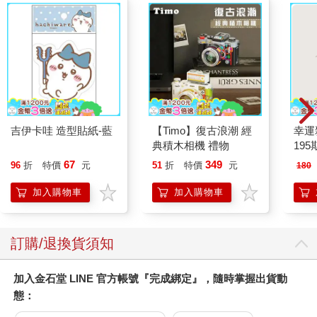
吉伊卡哇 造型貼紙-藍
【Timo】復古浪潮 經
幸運
典積木相機 禮物
195
67
349
96
折
特價
元
51
折
特價
元
180
加入購物車
加入購物車
訂購/退換貨須知
加入金石堂 LINE 官方帳號『完成綁定』，隨時掌握出貨動
態：