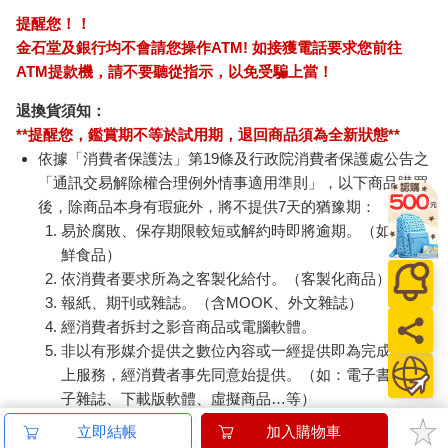
提醒您！！
金石堂及銀行均不會請您操作ATM! 如接獲電話要求您前往
ATM提款機，請不要聽從指示，以免受騙上當！
退換貨須知：
**提醒您，鑑賞期不等於試用期，退回商品須為全新狀態**
依據「消費者保護法」第19條及行政院消費者保護處公告之
「通訊交易解除權合理例外情事適用準則」，以下商品購買
後，除商品本身有瑕疵外，將不提供7天的猶豫期：
易於腐敗、保存期限較短或解約時即將逾期。（如：生
鮮食品）
依消費者要求所為之客製化給付。（客製化商品）
報紙、期刊或雜誌。（含MOOK、外文雜誌）
經消費者拆封之影音商品或電腦軟體。
非以有形媒介提供之數位內容或一經提供即為完成之線
上服務，經消費者事先同意始提供。（如：電子書、電
子雜誌、下載版軟體、虛擬商品…等）
已拆封之個人衛生用品。（如：內衣褲、刮鬍刀、除毛
立即結帳
加入購物車
刀…等）