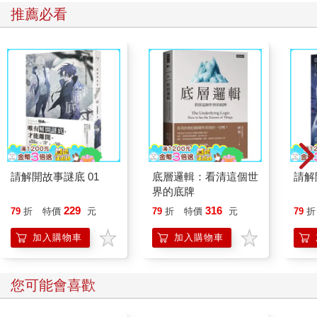
推薦必看
請解開故事謎底 01
底層邏輯：看清這個世
請解
界的底牌
229
316
79
折
特價
元
79
折
特價
元
79
折
加入購物車
加入購物車
您可能會喜歡