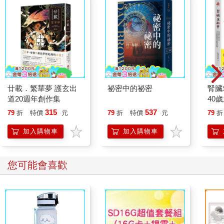
廿載．繁華夢 護玄出
祕密中的祕密
腎臟
道20週年創作集
40
就告
315
537
79
折
特價
元
79
折
特價
元
79
折
加入購物車
加入購物車
您可能會喜歡