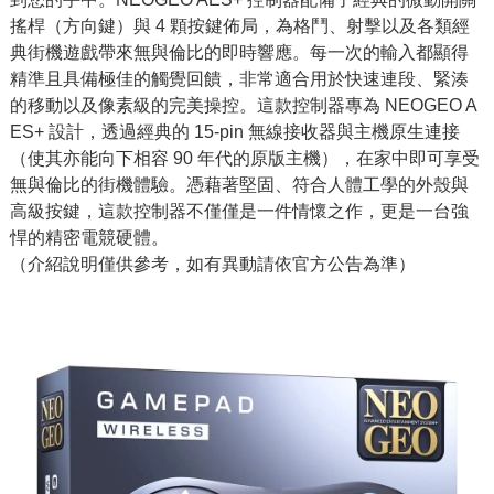
搖桿（方向鍵）與 4 顆按鍵佈局，為格鬥、射擊以及各類經
典街機遊戲帶來無與倫比的即時響應。每一次的輸入都顯得
精準且具備極佳的觸覺回饋，非常適合用於快速連段、緊湊
的移動以及像素級的完美操控。這款控制器專為 NEOGEO A
ES+ 設計，透過經典的 15-pin 無線接收器與主機原生連接
（使其亦能向下相容 90 年代的原版主機），在家中即可享受
無與倫比的街機體驗。憑藉著堅固、符合人體工學的外殼與
高級按鍵，這款控制器不僅僅是一件情懷之作，更是一台強
悍的精密電競硬體。
（介紹說明僅供參考，如有異動請依官方公告為準）