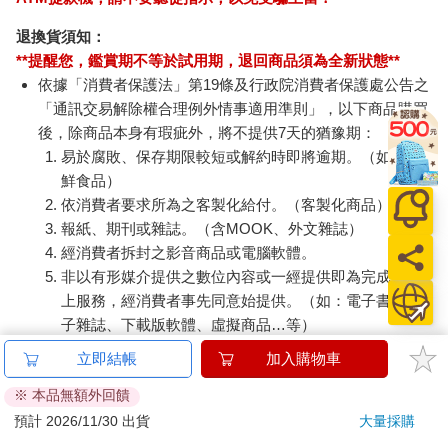
退換貨須知：
**提醒您，鑑賞期不等於試用期，退回商品須為全新狀態**
依據「消費者保護法」第19條及行政院消費者保護處公告之
「通訊交易解除權合理例外情事適用準則」，以下商品購買
後，除商品本身有瑕疵外，將不提供7天的猶豫期：
易於腐敗、保存期限較短或解約時即將逾期。（如：生
鮮食品）
依消費者要求所為之客製化給付。（客製化商品）
報紙、期刊或雜誌。（含MOOK、外文雜誌）
經消費者拆封之影音商品或電腦軟體。
非以有形媒介提供之數位內容或一經提供即為完成之線
上服務，經消費者事先同意始提供。（如：電子書、電
子雜誌、下載版軟體、虛擬商品…等）
已拆封之個人衛生用品。（如：內衣褲、刮鬍刀、除毛
立即結帳
加入購物車
刀…等）
※ 本品無額外回饋
若非上列種類商品，均享有到貨7天的猶豫期（含例假
日）。
預計 2026/11/30 出貨
大量採購
辦理退換貨時，商品（組合商品恕無法接受單獨退貨）必須