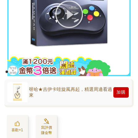
呀哈★吉伊卡哇旋風再起，精選周邊看過
加購
來
寫評價
喜歡+1
賺金幣