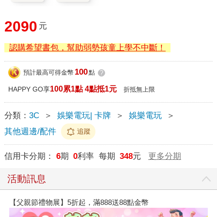
2090
元
認購希望書包，幫助弱勢孩童上學不中斷！
100
預計最高可得金幣
點
?
100累1點 4點抵1元
HAPPY GO享
折抵無上限
分類：
3C
＞
娛樂電玩| 卡牌
＞
娛樂電玩
＞
其他週邊/配件
追蹤
信用卡分期：
6
期
0
利率 每期
348
元
更多分期
活動訊息
【父親節禮物展】5折起，滿888送88點金幣