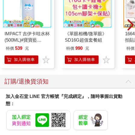
IMPACT 吉伊卡哇水杯
《單眼相機/微單眼》
1664
(500ML)#寶寶藍
SD16G超值套餐組
拍貼
IMCHB01LB
539
990
特價
元
特價
元
特價
加入購物車
加入購物車
訂購/退換貨須知
加入金石堂 LINE 官方帳號『完成綁定』，隨時掌握出貨動
態：