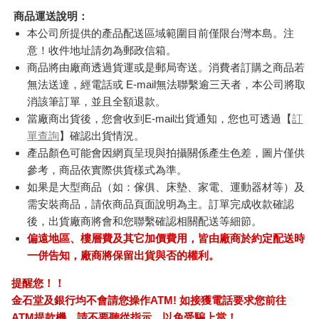
商品運送說明：
本公司所提供的產品配送區域範圍目前僅限台灣本島。注
意！收件地址請勿為郵政信箱。
商品將由廠商透過貨運或是郵局寄送。消費者訂購之商品若
無法送達，經電話或 E-mail無法聯繫逾三天者，本公司將取
消該筆訂單，並且全額退款。
當廠商出貨後，您會收到E-mail出貨通知，您也可透過【
訂
單查詢
】確認出貨情況。
產品顏色可能會因網頁呈現與拍攝關係產生色差，圖片僅供
參考，商品依實際供貨樣式為準。
如果是大型商品（如：傢俱、床墊、家電、運動器材等）及
需安裝商品，請依商品頁面說明為主。訂單完成收款確認
後，出貨廠商將會和您聯繫確認相關配送等細節。
偏遠地區、樓層費及其它加價費用，皆由廠商於約定配送時
一併告知，廠商將保留出貨與否的權利。
提醒您！！
金石堂及銀行均不會請您操作ATM! 如接獲電話要求您前往
ATM提款機，請不要聽從指示，以免受騙上當！