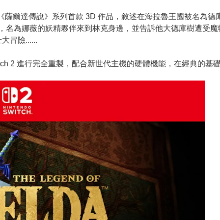
 推出的《薩爾達傳說》系列首款 3D 作品，敘述在海拉魯王國被
天，名為娜薇的妖精夥伴來到林克身邊，並告訴他大德庫樹遭受
......
 Switch 2 進行完全重製，配合新世代主機的硬體機能，在經典