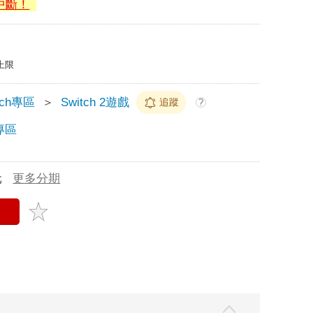
中斷！
上限
tch專區
＞
Switch 2遊戲
追蹤
?
 專區
元
更多分期