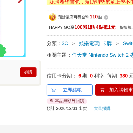
認購希望書包，幫助弱勢孩童上學不
110
預計最高可得金幣
點
?
100累1點 4點抵1元
HAPPY GO享
折抵無
分類：
3C
＞
娛樂電玩| 卡牌
＞
Swi
相關主題：
任天堂 Nintendo Switch 2
加購
信用卡分期：
6
期
0
利率 每期
380
立即結帳
加入購物車
※ 本品無額外回饋
預計 2026/12/31 出貨
大量採購