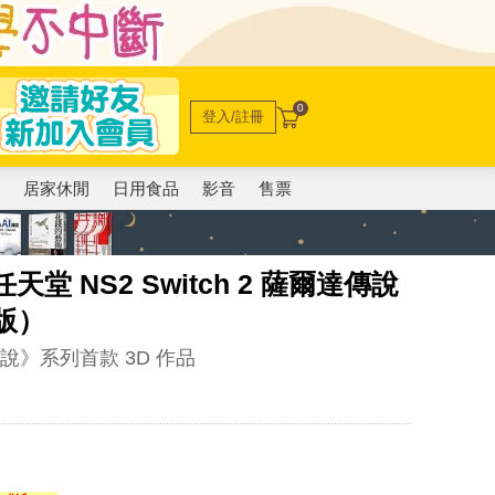
0
登入/註冊
電
居家休閒
日用食品
影音
售票
堂 NS2 Switch 2 薩爾達傳說
版）
傳說》系列首款 3D 作品