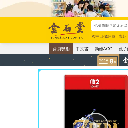
國中自修評量
東野
唯紅花綻放
奧德賽
會員獎勵
中文書
動漫ACG
親子