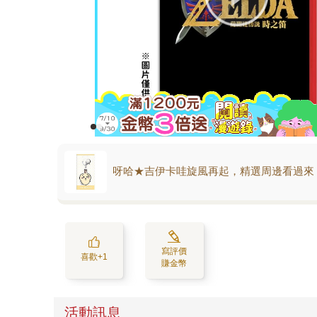
呀哈★吉伊卡哇旋風再起，精選周邊看過來
寫評價
喜歡+1
賺金幣
活動訊息