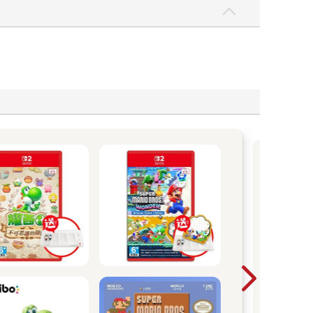
N
Nin
碗開
學園
契》