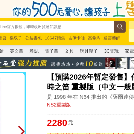
圭吾
楊双子
公益書包
16647續集
吉伊卡哇
高希均
通靈藥師
路邊攤新作
馬斯克
玩具總動員5
超慢跑
館
英文書
雜誌
電子書
文具
玩具親子
3C電玩
家
【預購2026年暫定發售】任天
時之笛 重製版（中文一般
是 1998 年在 N64 推出的《薩爾達
NS2重製版
2280
元