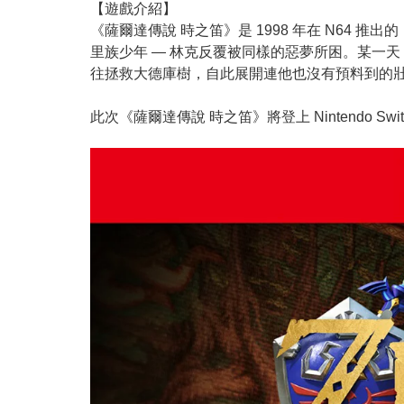
【遊戲介紹】
《薩爾達傳說 時之笛》是 1998 年在 N64
里族少年 — 林克反覆被同樣的惡夢所困。某一
往拯救大德庫樹，自此展開連他也沒有預料到的壯大冒險
此次《薩爾達傳說 時之笛》將登上 Nintendo