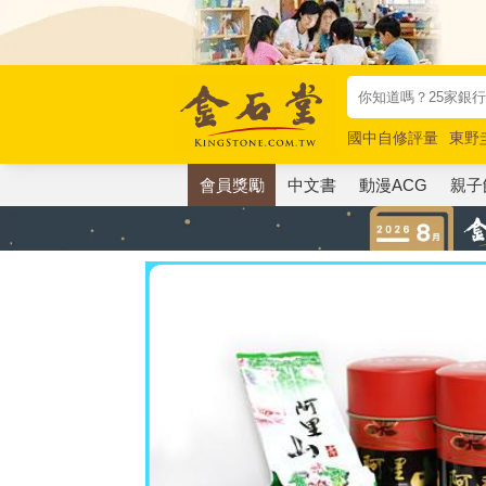
國中自修評量
東野
唯紅花綻放
奧德賽
會員獎勵
中文書
動漫ACG
親子