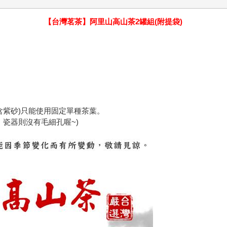
【台灣茗茶】阿里山高山茶2罐組(附提袋)
含紫砂)只能使用固定單種茶葉。
瓷器則沒有毛細孔喔~)