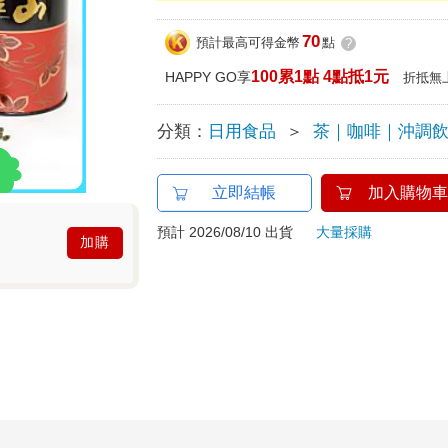
70
預計最高可得金幣
點
?
100累1點 4點抵1元
HAPPY GO享
折抵無
分類：
日用食品
＞
茶｜咖啡｜沖調
立即結帳
加入購物車
預計 2026/08/10 出貨
大量採購
加購