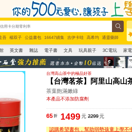
圭吾
楊双子
公益書包
16647續集
吉伊卡哇
高希均
通靈藥師
路邊攤新作
馬斯克
玩具總動員5
超慢跑
館
英文書
雜誌
電子書
文具
玩具親子
3C電玩
家
台灣高山茶中的極品好茶
【台灣茗茶】阿里山高山
茶葉飽滿嫩綠
本產品不添加防腐劑
1499
65
折
元
2299
元
認購希望書包，幫助弱勢孩童上學不