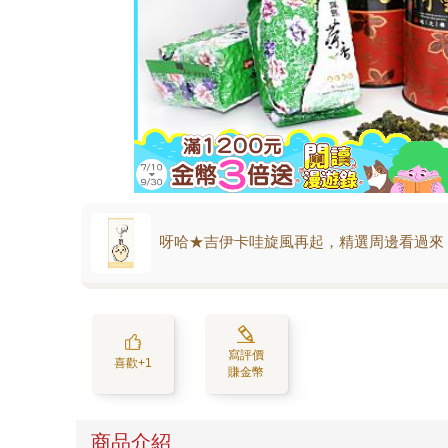
呀哈★吉伊卡哇旋風再起，精選周邊看過來
寫評價
喜歡+1
賺金幣
商品介紹