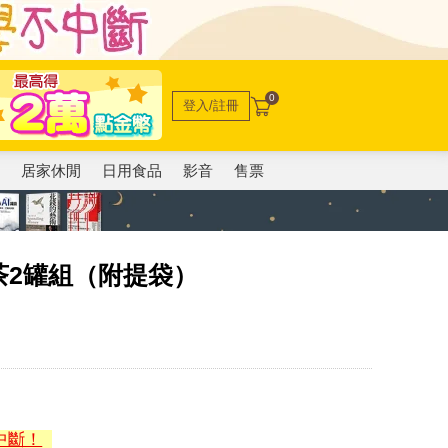
0
登入/註冊
電
居家休閒
日用食品
影音
售票
茶2罐組（附提袋）
中斷！