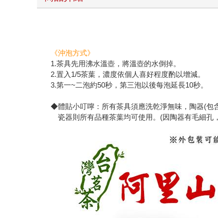
《沖泡方式》
1.茶具先用沸水溫壺，將溫壺的水倒掉。
2.置入1/5茶葉，濃度依個人喜好程度酌以增減。
3.第一~二泡約50秒，第三泡以後每泡延長10秒。
◆體貼小叮嚀：所有茶具須應洗乾淨無味，陶器(包
瓷器則所有品種茶葉均可使用。(因陶器有毛細孔，