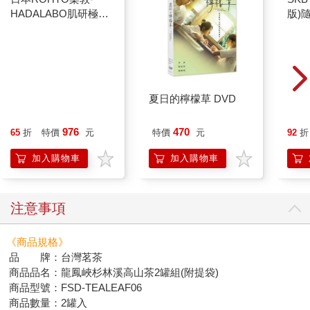
HADALABO肌研極潤
版)
金緻7重玻尿酸高效保
濕潤澤特濃精華乳液
140ml/金瓶(Premium
臉部肌膚護理乳霜,素
顏保養乾肌水凝乳)
夏日的檸檬草 DVD
976
470
65
折
特價
元
特價
元
92
折
加入購物車
加入購物車
注意事項
《商品規格》
品 牌：台灣茗茶
商品品名：龍鳳峽杉林溪高山茶2罐組(附提袋)
商品型號：FSD-TEALEAF06
商品數量：2罐入