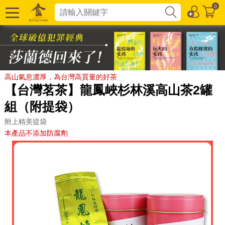
0
高山氣息濃厚，為台灣高質量的好茶
【台灣茗茶】龍鳳峽杉林溪高山茶2罐
組（附提袋）
附上精美提袋
本產品不添加防腐劑