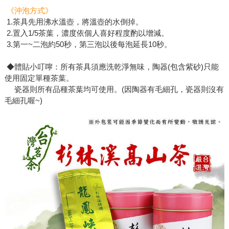
《沖泡方式》
1.茶具先用沸水溫壺，將溫壺的水倒掉。
2.置入1/5茶葉，濃度依個人喜好程度酌以增減。
3.第一~二泡約50秒，第三泡以後每泡延長10秒。
◆體貼小叮嚀：所有茶具須應洗乾淨無味，陶器(包含紫砂)只能
使用固定單種茶葉。
瓷器則所有品種茶葉均可使用。(因陶器有毛細孔，瓷器則沒有
毛細孔喔~)