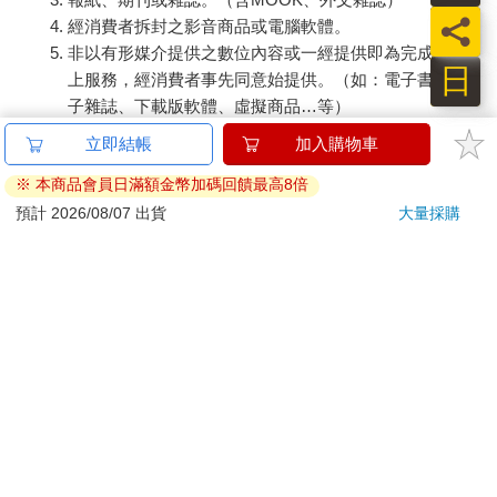
員
經消費者拆封之影音商品或電腦軟體。
非以有形媒介提供之數位內容或一經提供即為完成之線
日
上服務，經消費者事先同意始提供。（如：電子書、電
子雜誌、下載版軟體、虛擬商品…等）
已拆封之個人衛生用品。（如：內衣褲、刮鬍刀、除毛
刀…等）
若非上列種類商品，均享有到貨7天的猶豫期（含例假
日）。
辦理退換貨時，商品（組合商品恕無法接受單獨退貨）必須
是您收到商品時的原始狀態（包含商品本體、配件、贈品、
保證書、所有附隨資料文件及原廠內外包裝…等），請勿直
接使用原廠包裝寄送，或於原廠包裝上黏貼紙張或書寫文
字。
退回商品若無法回復原狀，將請您負擔回復原狀所需費用，
嚴重時將影響您的退貨權益。