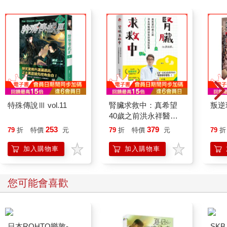
特殊傳說Ⅲ vol.11
腎臟求救中：真希望
叛逆
40歲之前洪永祥醫師
就告訴我這些事
253
379
79
折
特價
元
79
折
特價
元
79
折
加入購物車
加入購物車
您可能會喜歡
日本ROHTO樂敦-
SKB