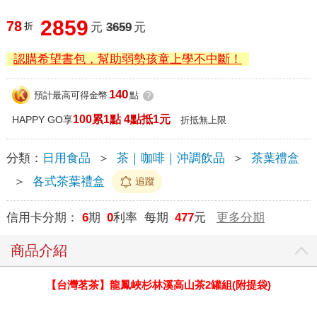
2859
78
折
元
3659
元
認購希望書包，幫助弱勢孩童上學不中斷！
140
預計最高可得金幣
點
?
100累1點 4點抵1元
HAPPY GO享
折抵無上限
分類：
日用食品
＞
茶｜咖啡｜沖調飲品
＞
茶葉禮盒
＞
各式茶葉禮盒
追蹤
信用卡分期：
6
期
0
利率 每期
477
元
更多分期
商品介紹
【台灣茗茶】龍鳳峽杉林溪高山茶2罐組(附提袋)