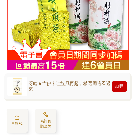
呀哈★吉伊卡哇旋風再起，精選周邊看過
加購
來
寫評價
喜歡+1
賺金幣