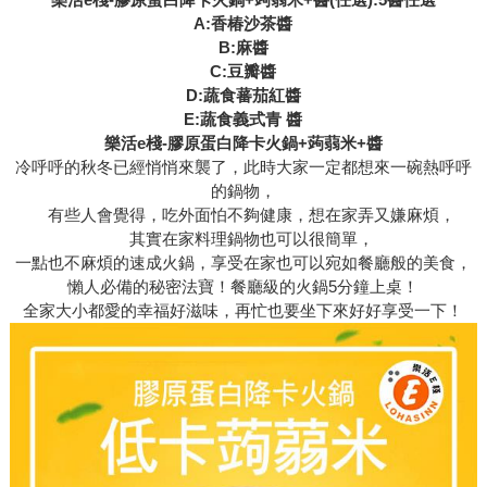
A:香椿沙茶醬
B:麻醬
C:豆瓣醬
D:蔬食蕃茄紅醬
E:蔬食義式青 醬
樂活e棧-膠原蛋白降卡火鍋+蒟蒻米+醬
冷呼呼的秋冬已經悄悄來襲了，此時大家一定都想來一碗熱呼呼
的鍋物，
有些人會覺得，吃外面怕不夠健康，想在家弄又嫌麻煩，
其實在家料理鍋物也可以很簡單，
一點也不麻煩的速成火鍋，享受在家也可以宛如餐廳般的美食，
懶人必備的秘密法寶！餐廳級的火鍋5分鐘上桌！
全家大小都愛的幸福好滋味，再忙也要坐下來好好享受一下！