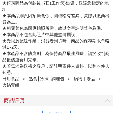
★預購商品為付款後+7日(工作天)出貨，送達您指定的地
址
★本商品網頁因拍攝關係，圖檔略有差異，實際以廠商出
貨為主。
★相關菜色為因應拍照所需，故以文字註明菜色為準。
★本商品不包含此照片中其他盤飾擺設。
★受限於配送作業，消費者到貨時，商品的保存期限會略
減1~2天。
★本產品不含防腐劑，為保持商品最佳風味，請於收到商
品後儘速食用完畢。
★若需求為送禮之客戶，請註明寄件人資料，以利收件人
知悉。
日用食品
＞
熟食│冷凍│調理包
＞
鍋物｜湯品
＞
火鍋套組
商品評價