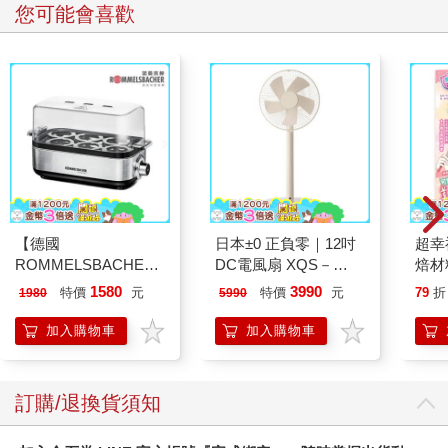
您可能會喜歡
【德國
日本±0 正負零｜12吋
超幸
ROMMELSBACHE諾
DC電風扇 XQS－
焙材
曼百赫】多功能煮蛋
Y620 象牙白
愛配
1580
3990
特價
元
特價
元
79
折
1980
5990
器/可煮6顆蛋
ER600/ER-600
加入購物車
加入購物車
訂購/退換貨須知