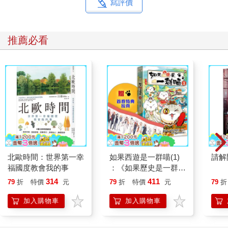
寫評價
推薦必看
北歐時間：世界第一幸
如果西遊是一群喵(1)
請解
福國度教會我的事
：《如果歷史是一群
喵》作者最新力作，附
314
411
79
折
特價
元
79
折
特價
元
79
折
【首卷特典】拉頁
加入購物車
加入購物車