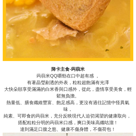
降卡主食-蒟蒻米
蒟蒻米QQ嚼勁在口中超有感 ，
有著晶瑩剔透的外表，粒粒超飽滿有光澤
大快朵頤享受滿滿的白米香與口感外，從此，盡情享受美食，輕
鬆無負擔。
熱量低、膳食纖維豐富、飽足感高，更沒有過往記憶中怪異氣
味，
純素、可即食的蒟蒻米，充分反映現代人迫切渴望的健康取向，
搭配粒粒分明的蒟蒻米口感，爽口美味高纖咕溜！
達到滿足口腹之慾、健康不傷身體，不傷荷包！