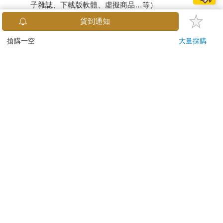
子雜誌、下載版軟體、虛擬商品…等）
已拆封之個人衛生用品。（如：內衣褲、刮鬍刀、除毛
貨到通知
刀…等）
若非上列種類商品，均享有到貨7天的猶豫期（含例假
搶購一空
大量採購
日）。
辦理退換貨時，商品（組合商品恕無法接受單獨退貨）必須
是您收到商品時的原始狀態（包含商品本體、配件、贈品、
保證書、所有附隨資料文件及原廠內外包裝…等），請勿直
接使用原廠包裝寄送，或於原廠包裝上黏貼紙張或書寫文
字。
退回商品若無法回復原狀，將請您負擔回復原狀所需費用，
嚴重時將影響您的退貨權益。