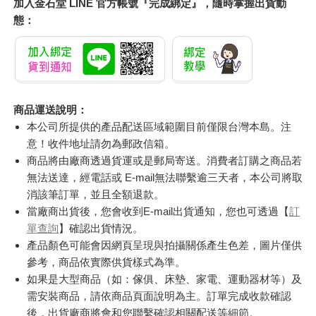
加入金石堂 LINE 官方帳號『完成綁定』，隨時掌握出貨動
態：
商品運送說明：
本公司所提供的產品配送區域範圍目前僅限台灣本島。注
意！收件地址請勿為郵政信箱。
商品將由廠商透過貨運或是郵局寄送。消費者訂購之商品若
無法送達，經電話或 E-mail無法聯繫逾三天者，本公司將取
消該筆訂單，並且全額退款。
當廠商出貨後，您會收到E-mail出貨通知，您也可透過【
訂
單查詢
】確認出貨情況。
產品顏色可能會因網頁呈現與拍攝關係產生色差，圖片僅供
參考，商品依實際供貨樣式為準。
如果是大型商品（如：傢俱、床墊、家電、運動器材等）及
需安裝商品，請依商品頁面說明為主。訂單完成收款確認
後，出貨廠商將會和您聯繫確認相關配送等細節。