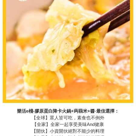
樂活e棧-膠原蛋白降卡火鍋+蒟蒻米+醬
-
最佳選擇：
【全球】眾人皆可吃，素食也不例外
【全家】全家一起享受美味And健康
【開伙】小資開伙絕對不能少的料理