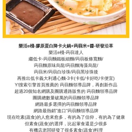
樂活e棧-膠原蛋白降卡火鍋+蒟蒻米+醬-研發沿革
樂活e棧-蒟蒻達人
繼低卡-蒟蒻麵鐵板細麵/蒟蒻板條寬麵/
蒟蒻麵原味烏龍/蒟蒻麵海藻烏龍/
蒟蒻米/蒟蒻白珍珠/蒟蒻黑珍珠後
再推出低卡義大利通心麵-3卡(卡低/卡好吃/卡便宜)
Y!搜索引擎首頁推薦的 蒟蒻麵領導品牌，再創新作品
超過20個知名網購及團購通路販售的 蒟蒻麵領導品牌
團購總數量破萬的蒟蒻麵領導品牌
網路最多選擇的蒟蒻麵領導品牌
網路最熱銷"進口"蒟蒻麵領導品牌
現在吃素(蔬食)的人愈來愈多，有的為了信仰，有的為了健康
但素食(蔬食)的選擇，比起葷食還是少很多
有機店老闆研發了很多素食(蔬食)料理