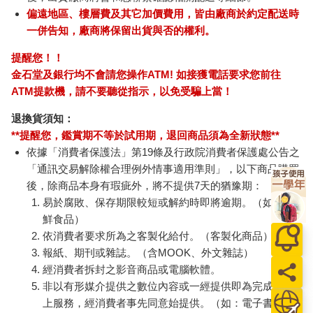
偏遠地區、樓層費及其它加價費用，皆由廠商於約定配送時
一併告知，廠商將保留出貨與否的權利。
提醒您！！
金石堂及銀行均不會請您操作ATM! 如接獲電話要求您前往
ATM提款機，請不要聽從指示，以免受騙上當！
退換貨須知：
**提醒您，鑑賞期不等於試用期，退回商品須為全新狀態**
依據「消費者保護法」第19條及行政院消費者保護處公告之
「通訊交易解除權合理例外情事適用準則」，以下商品購買
後，除商品本身有瑕疵外，將不提供7天的猶豫期：
易於腐敗、保存期限較短或解約時即將逾期。（如：生
鮮食品）
依消費者要求所為之客製化給付。（客製化商品）
報紙、期刊或雜誌。（含MOOK、外文雜誌）
經消費者拆封之影音商品或電腦軟體。
非以有形媒介提供之數位內容或一經提供即為完成之線
上服務，經消費者事先同意始提供。（如：電子書、電