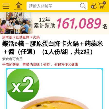
0
講求低卡低熱量降卡火鍋
樂活e棧－膠原蛋白降卡火鍋＋蒟蒻米
＋醬（任選）（1人份/組，共2組）
素食者可食用
平價的奢華、尊榮的賞味！省時 、省錢方便又健康