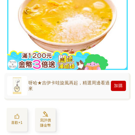
呀哈★吉伊卡哇旋風再起，精選周邊看過
加購
來
寫評價
喜歡+1
賺金幣