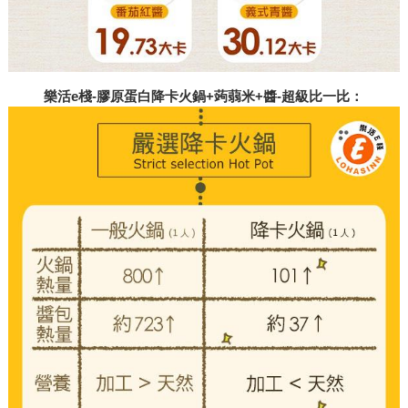
樂活e棧-膠原蛋白降卡火鍋+蒟蒻米+醬-超級比一比：