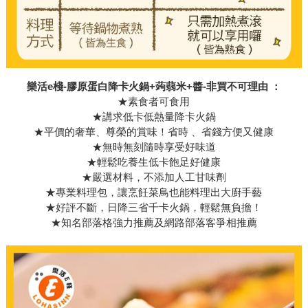
樂活e棧-膠原蛋白降卡火鍋+蒟蒻米+醬-非買不可理由 ：
★素食者可食用
★講求低卡低熱量降卡火鍋
★平價的奢華、尊榮的賞味！省時 、省錢方便又健康
★無時無刻隨時享受好味道
★輕鬆吃養生低卡飽足好健康
★嚴選材料，不添加人工甘味劑
★專業料理包，讓烹飪菜鳥也能料理出大廚手藝
★好評不斷，日降三省千卡火鍋，輕鬆無負擔！
★知名部落格強力推薦及網路部落客爭相推薦