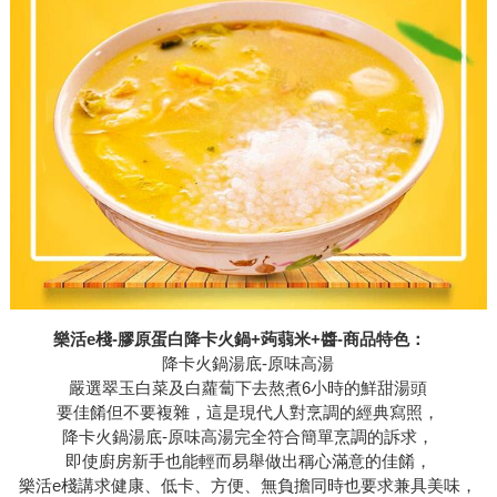
樂活e棧-膠原蛋白降卡火鍋+蒟蒻米+醬-商品特色：
降卡火鍋湯底-原味高湯
嚴選翠玉白菜及白蘿蔔下去熬煮6小時的鮮甜湯頭
要佳餚但不要複雜，這是現代人對烹調的經典寫照，
降卡火鍋湯底-原味高湯完全符合簡單烹調的訴求，
即使廚房新手也能輕而易舉做出稱心滿意的佳餚，
樂活e棧講求健康、低卡、方便、無負擔同時也要求兼具美味，