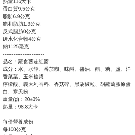
熱量116大卡
蛋白質9.5公克
脂肪6.9公克
飽和脂肪1.3公克
反式脂肪0公克
碳水化合物4公克
鈉1125毫克
-----------------------
品名：蔬食蕃茄紅醬
成分：水、水飴、番茄糊、味醂、醬油、醋、糖、鹽、洋
香菜葉、玉米糖漿
檸檬酸、義大利香料、香菇碎、黑胡椒粒、胡蘿蔔膠原蛋
白、寒天粉
重量(g)：20±3%
熱量：98.8大卡
每份營養成份
每100公克