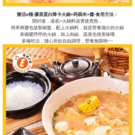
樂活e棧-膠原蛋白降卡火鍋+蒟蒻米+醬-食用方法：
開封後，湯底+火鍋料滾燙後煮熟，
簡單將醬包放製碗盤，配上火鍋料，就是營養滿分的火鍋
來碗暖呼呼的火鍋，加上肉絲、蔬菜也很美味哦
多種吃法，隨心所欲自由調理，營養無限吶~~