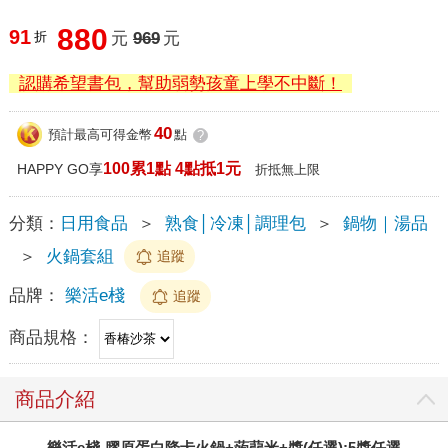
880
91
折
元
969
元
認購希望書包，幫助弱勢孩童上學不中斷！
40
預計最高可得金幣
點
?
100累1點 4點抵1元
HAPPY GO享
折抵無上限
分類：
日用食品
＞
熟食│冷凍│調理包
＞
鍋物｜湯品
＞
火鍋套組
追蹤
品牌：
樂活e棧
追蹤
商品規格：
商品介紹
樂活e棧-膠原蛋白降卡火鍋+蒟蒻米+醬(任選):5醬任選