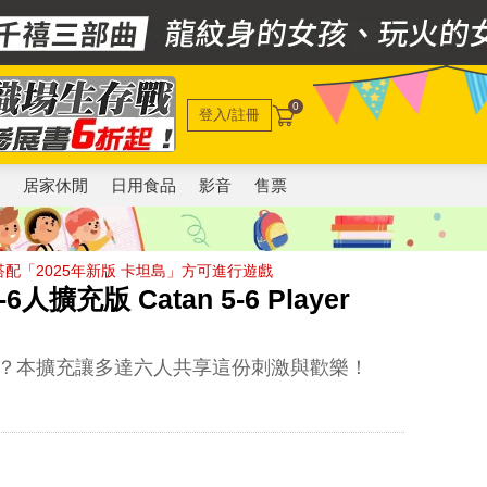
0
登入/註冊
電
居家休閒
日用食品
影音
售票
搭配「2025年新版 卡坦島」方可進行遊戲
充版 Catan 5-6 Player
？本擴充讓多達六人共享這份刺激與歡樂！