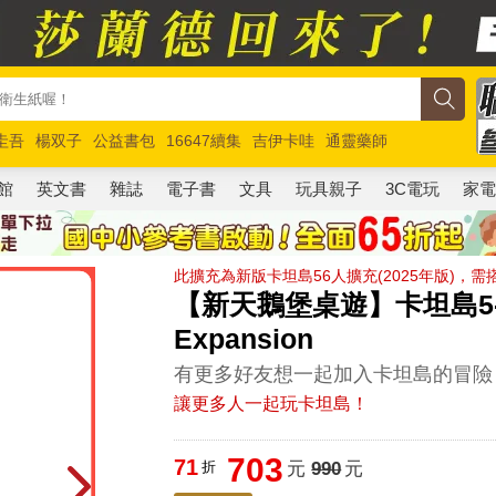
圭吾
楊双子
公益書包
16647續集
吉伊卡哇
通靈藥師
路邊攤新作
馬斯克
玩具總動員5
超慢跑
館
英文書
雜誌
電子書
文具
玩具親子
3C電玩
家
此擴充為新版卡坦島56人擴充(2025年版)，需
【新天鵝堡桌遊】卡坦島5-6人擴
Expansion
有更多好友想一起加入卡坦島的冒險
讓更多人一起玩卡坦島！
703
71
折
元
990
元