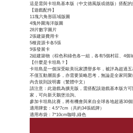
這是需與卡坦島基本版（中文德風版或德版）搭配的擴
【遊戲配件】
11塊六角形區域版圖
4塊外圍海洋版圖
28片數字圖片
2張建築費用卡
5種資源卡各5張
9張發展卡
2組建築物（棕色和綠色各一組，各有5個村莊、4個
【什麼是卡坦島？】
卡坦島是一個深受歐美玩家讚譽多年，被評為超過五星
不僅互動層面多，亦需要策略思考，無論是全家同聚
內含規則說明書（繁體中文）
請注意：此遊戲為擴充版，需搭配該遊戲基本版方可
家，可向新天鵝堡洽詢。
參加卡坦島比賽，將有機會與來自全球各地超過30
適用牌套：4.5*7cm（共約34張紙牌）
適用布袋：7*10cm咖啡,綠色