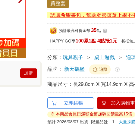
買整套
認購希望書包，幫助弱勢孩童上學不
35
預計最高可得金幣
點
?
100累1點 4點抵1元
HAPPY GO享
折抵無
分類：
玩具親子
＞
桌上遊戲
＞
適
品牌：
新天鵝堡
追蹤
?
加購
商品尺寸：
長29.8cm X 寬14.9cm X 高
立即結帳
加入購物車
※ 本商品會員日滿額金幣加碼回饋最高15倍
預計 2026/08/07 出貨
限量品餘：1
大量採