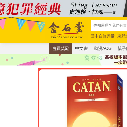
國中自修評量
東野
唯紅花綻放
奧德賽
會員獎勵
中文書
動漫ACG
親子