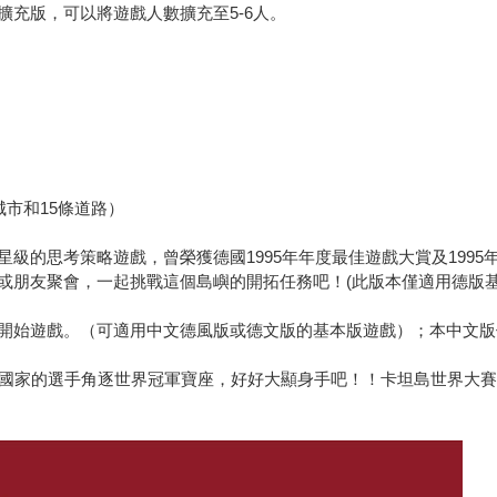
充版，可以將遊戲人數擴充至5-6人。
城市和15條道路）
級的思考策略遊戲，曾榮獲德國1995年年度最佳遊戲大賞及199
或朋友聚會，一起挑戰這個島嶼的開拓任務吧！(此版本僅適用德版
開始遊戲。（可適用中文德風版或德文版的基本版遊戲）；本中文版依
個國家的選手角逐世界冠軍寶座，好好大顯身手吧！！
卡坦島世界大