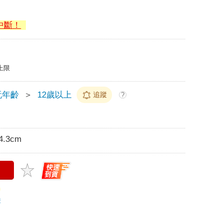
中斷！
上限
玩年齡
＞
12歲以上
追蹤
?
4.3cm
購