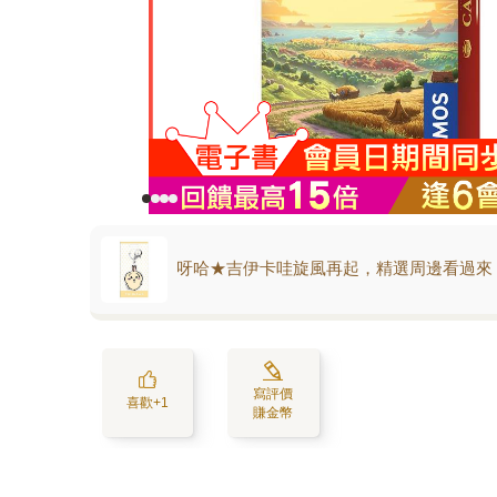
呀哈★吉伊卡哇旋風再起，精選周邊看過來
寫評價
喜歡+1
賺金幣