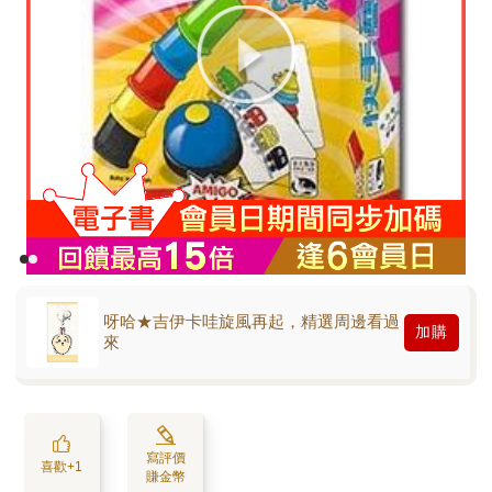
呀哈★吉伊卡哇旋風再起，精選周邊看過
加購
來
寫評價
喜歡+1
賺金幣