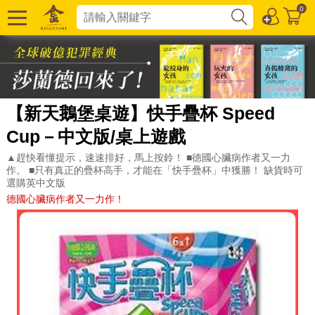
0
【新天鵝堡桌遊】快手疊杯 Speed
Cup－中文版/桌上遊戲
▲趕快看懂提示，速速排好，馬上按鈴！ ■德國心臟病作者又一力
作。 ■只有真正的疊杯高手，才能在「快手疊杯」中獲勝！ 缺貨時可
選購英中文版
德國心臟病作者又一力作！