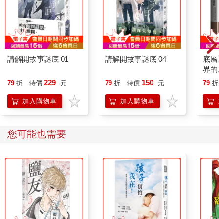
請解開故事謎底 01
請解開故事謎底 04
底層
界的
229
150
79
折
特價
元
79
折
特價
元
79
折
加入購物車
加入購物車
您可能也需要