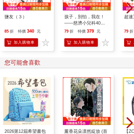
鹽友（３）
孩子，別怕，我在！
超速通
——慈濟小兒科40年
的守護與接力
340
379
85
折
特價
元
79
折
特價
元
79
折
加入購物車
加入購物車
您可能會喜歡
2026第12屆希望書包
薰香花朵凛然綻放 (首
【ZO