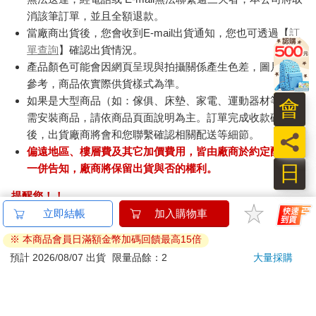
消該筆訂單，並且全額退款。
當廠商出貨後，您會收到E-mail出貨通知，您也可透過【
訂
單查詢
】確認出貨情況。
產品顏色可能會因網頁呈現與拍攝關係產生色差，圖片僅供
參考，商品依實際供貨樣式為準。
如果是大型商品（如：傢俱、床墊、家電、運動器材等）及
會
需安裝商品，請依商品頁面說明為主。訂單完成收款確認
後，出貨廠商將會和您聯繫確認相關配送等細節。
員
偏遠地區、樓層費及其它加價費用，皆由廠商於約定配送時
日
一併告知，廠商將保留出貨與否的權利。
提醒您！！
金石堂及銀行均不會請您操作ATM! 如接獲電話要求您前往
ATM提款機，請不要聽從指示，以免受騙上當！
退換貨須知：
**提醒您，鑑賞期不等於試用期，退回商品須為全新狀態**
依據「消費者保護法」第19條及行政院消費者保護處公告之
「通訊交易解除權合理例外情事適用準則」，以下商品購買