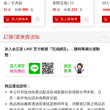
組／文具組
刷限定版) 21
10
微電
500
213
51
折
特價
元
85
折
特價
元
1599
ZAF1
加入購物車
加入購物車
訂購/退換貨須知
加入金石堂 LINE 官方帳號『完成綁定』，隨時掌握出貨動
態：
商品運送說明：
本公司所提供的產品配送區域範圍目前僅限台灣本島。注
意！收件地址請勿為郵政信箱。
商品將由廠商透過貨運或是郵局寄送。消費者訂購之商品若
無法送達，經電話或 E-mail無法聯繫逾三天者，本公司將取