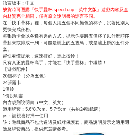
語言版本：中文
缺貨時可選購「快手疊杯 speed cup－英中文版」遊戲內容及盒
內材質完全相同，僅有原文說明書的語言不同。
在「快手疊杯」裡，每個人用五個不同顏色的杯子，試著比別人
更快完成任務。
每張題卡會以各種有趣的方式，提示你要將五個杯子以什麼順序
疊起來或排成一列：可能是樹上的五隻鳥，或是牆上掛的五件外
套。
趕快看懂提示，速速排好，馬上按鈴！
只有真正的疊杯高手，才能在「快手疊杯」中獲勝！
【遊戲配件】
20個杯子（分為五色）
24張題卡
1個鈴
1份說明書
內含規則說明書（中文、英文）
適用牌套：5.6*8.7cm、5.7*9cm（共約24張紙牌）
ps：請視喜好擇一使用
註：遊戲商品不包含週邊及紙牌保護套，商品說明所示之適用週
邊及牌套商品，提供您選購參考。