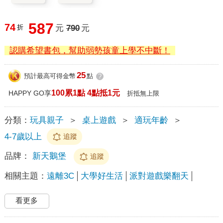
587
74
折
元
790
元
認購希望書包，幫助弱勢孩童上學不中斷！
25
預計最高可得金幣
點
?
100累1點 4點抵1元
HAPPY GO享
折抵無上限
分類：
玩具親子
＞
桌上遊戲
＞
適玩年齡
＞
4-7歲以上
追蹤
品牌：
新天鵝堡
追蹤
相關主題：
遠離3C
大學好生活
派對遊戲樂翻天
看更多