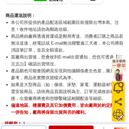
商品運送說明：
本公司所提供的產品配送區域範圍目前僅限台灣本島。注
意！收件地址請勿為郵政信箱。
商品將由廠商透過貨運或是郵局寄送。消費者訂購之商品若
無法送達，經電話或 E-mail無法聯繫逾三天者，本公司將取
消該筆訂單，並且全額退款。
當廠商出貨後，您會收到E-mail出貨通知，您也可透過【
訂
單查詢
】確認出貨情況。
產品顏色可能會因網頁呈現與拍攝關係產生色差，圖片僅供
參考，商品依實際供貨樣式為準。
如果是大型商品（如：傢俱、床墊、家電、運動器材等）及
需安裝商品，請依商品頁面說明為主。訂單完成收款確認
後，出貨廠商將會和您聯繫確認相關配送等細節。
偏遠地區、樓層費及其它加價費用，皆由廠商於約定配送時
一併告知，廠商將保留出貨與否的權利。
提醒您！！