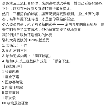
身為埃及上流社會的你，來到這裡試試手氣，對自己看好的駱駝
下注，以期在分段賽及賽終時贏得最多獎金。
然而，互相揹負的駱駝，讓賽況變得更難預測。抓住比賽的節
奏，精準掌握下注時機，才是讓你贏錢的關鍵。
令人傻眼的是，來了兩名新的選手 —— 逆向奔馳的瘋狂駱駝，儘
管立刻喪失了參賽資格，但仍嚴重驚擾了整場賽事⋯⋯
讓我們拭目以待這場精彩的比賽！
駱駝大賽舊版與2020年版差異：
1. 美術設計不同
2. 配件材質不同
3. 增加遊戲內容：「瘋狂駱駝」
4. 增加6人以上遊戲額外規則：「聯合下注」
【遊戲配件】
1 張遊戲板
1 座金字塔
5 匹參賽駱駝
2 匹瘋狂駱駝
5 顆賽事骰
1 顆灰骰
80 枚埃及鎊硬幣