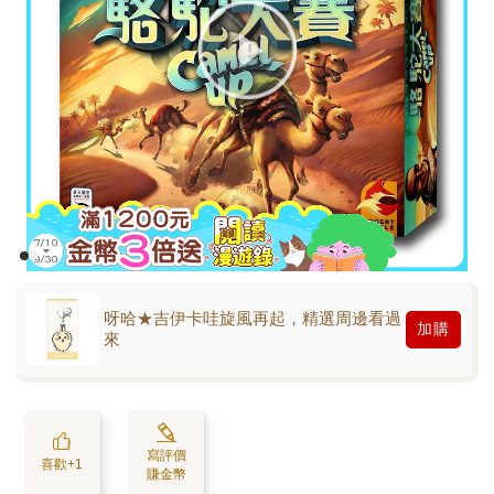
呀哈★吉伊卡哇旋風再起，精選周邊看過
加購
來
寫評價
喜歡+1
賺金幣