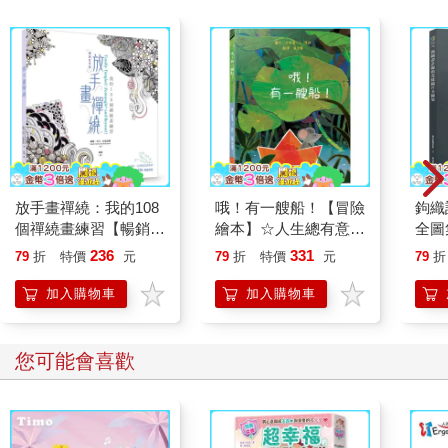
放手畫禪繞：我的108
哦！有一艘船！【冒險
鉤織
個禪繞畫練習【暢銷紀
繪本】☆人生總有意
全圖
念版】
外，那就把「意外」變
立體
236
331
79
折
特價
元
79
折
特價
元
79
折
成最難忘的航海大冒
從單
險！☆跟著小老鼠一起
包、
加入購物車
加入購物車
揚帆出發吧！
您可能會喜歡