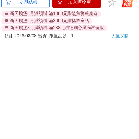
金石堂及銀行均不會請您操作ATM! 如接獲電話要求您前往
立即結帳
加入購物車
ATM提款機，請不要聽從指示，以免受騙上當！
※ 新天鵝堡8月滿額贈-滿1888元贈鯊魚警報桌遊
※ 新天鵝堡8月滿額贈-滿2888元贈拯救童話
退換貨須知：
※ 新天鵝堡8月滿額贈-滿288元贈德國心臟病試玩版
**提醒您，鑑賞期不等於試用期，退回商品須為全新狀態**
預計 2026/08/08 出貨
限量品餘：1
大量採購
依據「消費者保護法」第19條及行政院消費者保護處公告之
「通訊交易解除權合理例外情事適用準則」，以下商品購買
後，除商品本身有瑕疵外，將不提供7天的猶豫期：
易於腐敗、保存期限較短或解約時即將逾期。（如：生
鮮食品）
依消費者要求所為之客製化給付。（客製化商品）
報紙、期刊或雜誌。（含MOOK、外文雜誌）
經消費者拆封之影音商品或電腦軟體。
非以有形媒介提供之數位內容或一經提供即為完成之線
上服務，經消費者事先同意始提供。（如：電子書、電
子雜誌、下載版軟體、虛擬商品…等）
已拆封之個人衛生用品。（如：內衣褲、刮鬍刀、除毛
刀…等）
若非上列種類商品，均享有到貨7天的猶豫期（含例假