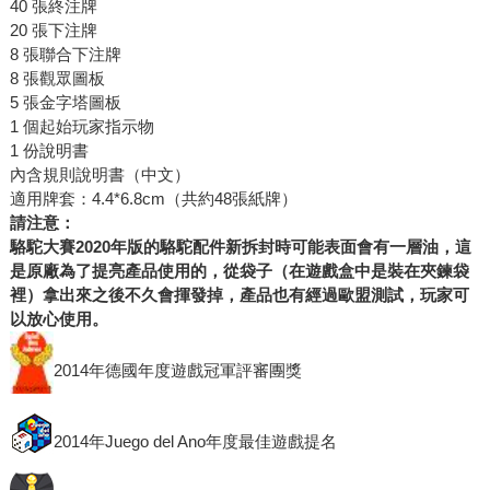
40 張終注牌
20 張下注牌
8 張聯合下注牌
8 張觀眾圖板
5 張金字塔圖板
1 個起始玩家指示物
1 份說明書
內含規則說明書（中文）
適用牌套：4.4*6.8cm（共約48張紙牌）
請注意：
駱駝大賽2020年版的駱駝配件新拆封時可能表面會有一層油，這
是原廠為了提亮產品使用的，從袋子（在遊戲盒中是裝在夾鍊袋
裡）拿出來之後不久會揮發掉，產品也有經過歐盟測試，玩家可
以放心使用。
2014年德國年度遊戲冠軍評審團獎
2014年Juego del Ano年度最佳遊戲提名