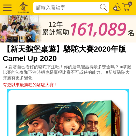
0
【新天鵝堡桌遊】駱駝大賽2020年版
Camel Up 2020
"▲對著自己看好的駱駝下注吧！你的運氣能贏得最多獎金嗎？ ■掌握
比賽的節奏和下注時機也是贏得比賽不可或缺的能力。 ■新版駱駝大
賽擁有更多變化
有史以來最瘋狂的駱駝大賽！