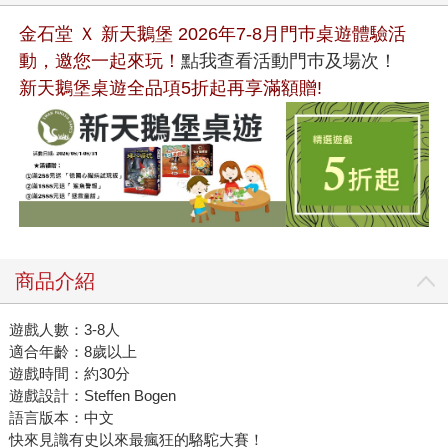
金石堂 Ｘ 新天鵝堡 2026年7-8月門巿桌遊體驗活
動，邀您一起來玩！
點我查看活動門巿及場次！
新天鵝堡桌遊全品項5折起再享滿額贈!
商品介紹
遊戲人數：3-8人
適合年齡：8歲以上
遊戲時間：約30分
遊戲設計：Steffen Bogen
語言版本：中文
快來見識有史以來最瘋狂的駱駝大賽！