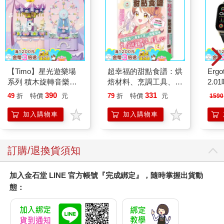
【Timo】星光遊樂場
超幸福的甜點食譜：烘
Ergot
系列 積木旋轉音樂盒
焙材料、烹調工具、可
2.
禮物
愛配色【閃亮女孩6】
390
331
49
折
特價
元
79
折
特價
元
1590
加入購物車
加入購物車
訂購/退換貨須知
加入金石堂 LINE 官方帳號『完成綁定』，隨時掌握出貨動
態：