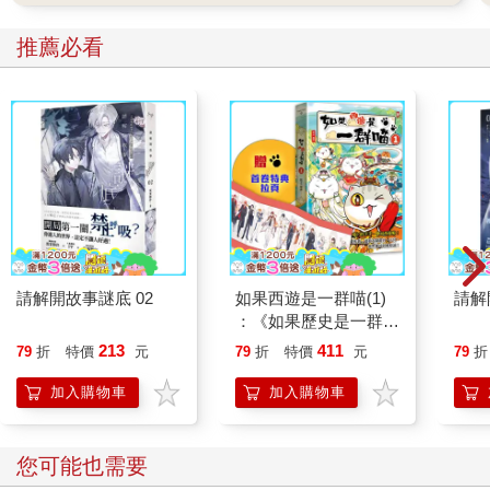
推薦必看
請解開故事謎底 02
如果西遊是一群喵(1)
請解
：《如果歷史是一群
喵》作者最新力作，附
213
411
79
折
特價
元
79
折
特價
元
79
折
【首卷特典】拉頁
加入購物車
加入購物車
您可能也需要