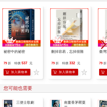
祕密中的祕密
刪掉容易，忘掉很難
臺灣
537
332
79
折
特價
元
79
折
特價
元
79
折
加入購物車
加入購物車
您可能也需要
三便士歌劇
南薑香茅罌粟