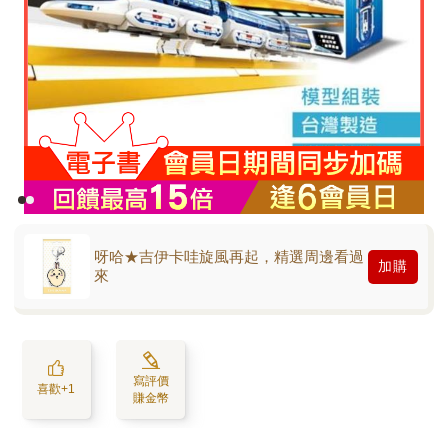
呀哈★吉伊卡哇旋風再起，精選周邊看過
加購
來
寫評價
喜歡+1
賺金幣