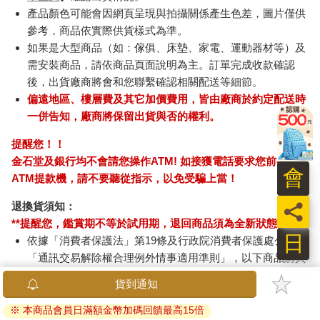
產品顏色可能會因網頁呈現與拍攝關係產生色差，圖片僅供
參考，商品依實際供貨樣式為準。
如果是大型商品（如：傢俱、床墊、家電、運動器材等）及
需安裝商品，請依商品頁面說明為主。訂單完成收款確認
後，出貨廠商將會和您聯繫確認相關配送等細節。
偏遠地區、樓層費及其它加價費用，皆由廠商於約定配送時
一併告知，廠商將保留出貨與否的權利。
提醒您！！
金石堂及銀行均不會請您操作ATM! 如接獲電話要求您前往
會
ATM提款機，請不要聽從指示，以免受騙上當！
員
退換貨須知：
**提醒您，鑑賞期不等於試用期，退回商品須為全新狀態**
日
依據「消費者保護法」第19條及行政院消費者保護處公告之
「通訊交易解除權合理例外情事適用準則」，以下商品購買
後，除商品本身有瑕疵外，將不提供7天的猶豫期：
易於腐敗、保存期限較短或解約時即將逾期。（如：生
鮮食品）