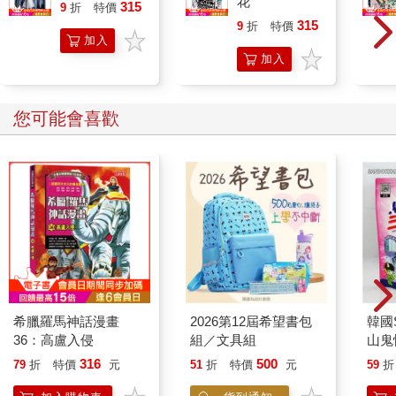
花
315
9
折
特價
元
315
9
折
特價
元
加入
加入
購物
購物
車
車
您可能會喜歡
希臘羅馬神話漫畫
2026第12屆希望書包
韓國S
36：高盧入侵
組／文具組
山鬼
450
316
500
79
折
特價
元
51
折
特價
元
59
折