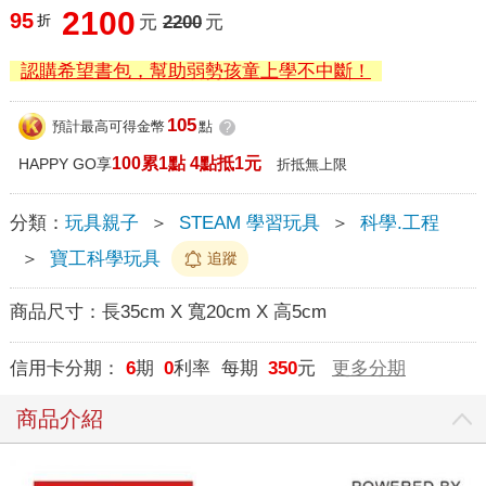
2100
95
折
元
2200
元
認購希望書包，幫助弱勢孩童上學不中斷！
105
預計最高可得金幣
點
?
100累1點 4點抵1元
HAPPY GO享
折抵無上限
分類：
玩具親子
＞
STEAM 學習玩具
＞
科學.工程
＞
寶工科學玩具
追蹤
商品尺寸：
長35cm X 寬20cm X 高5cm
信用卡分期：
6
期
0
利率 每期
350
元
更多分期
商品介紹