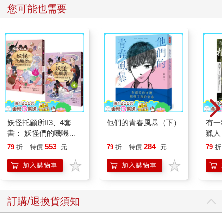
您可能也需要
妖怪托顧所II3、4套
他們的青春風暴（下）
有一
書： 妖怪們的嘰嘰喳
獵人
喳／久藏家的陌生訪客
限定
553
284
79
折
特價
元
79
折
特價
元
79
折
繪珍
戀花
加入購物車
加入購物車
訂購/退換貨須知