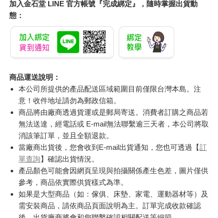
加入金石堂 LINE 官方帳號『完成綁定』，隨時掌握出貨動
態：
商品運送說明：
本公司所提供的產品配送區域範圍目前僅限台灣本島。注
意！收件地址請勿為郵政信箱。
商品將由廠商透過貨運或是郵局寄送。消費者訂購之商品若
無法送達，經電話或 E-mail無法聯繫逾三天者，本公司將取
消該筆訂單，並且全額退款。
當廠商出貨後，您會收到E-mail出貨通知，您也可透過【
訂
單查詢
】確認出貨情況。
產品顏色可能會因網頁呈現與拍攝關係產生色差，圖片僅供
參考，商品依實際供貨樣式為準。
如果是大型商品（如：傢俱、床墊、家電、運動器材等）及
需安裝商品，請依商品頁面說明為主。訂單完成收款確認
後，出貨廠商將會和您聯繫確認相關配送等細節。