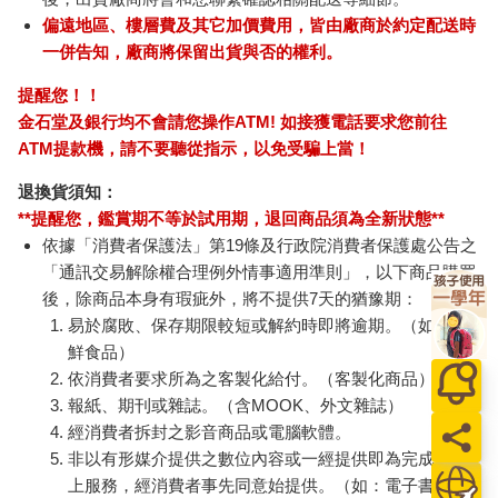
偏遠地區、樓層費及其它加價費用，皆由廠商於約定配送時
一併告知，廠商將保留出貨與否的權利。
提醒您！！
金石堂及銀行均不會請您操作ATM! 如接獲電話要求您前往
ATM提款機，請不要聽從指示，以免受騙上當！
退換貨須知：
**提醒您，鑑賞期不等於試用期，退回商品須為全新狀態**
依據「消費者保護法」第19條及行政院消費者保護處公告之
「通訊交易解除權合理例外情事適用準則」，以下商品購買
後，除商品本身有瑕疵外，將不提供7天的猶豫期：
易於腐敗、保存期限較短或解約時即將逾期。（如：生
鮮食品）
依消費者要求所為之客製化給付。（客製化商品）
報紙、期刊或雜誌。（含MOOK、外文雜誌）
經消費者拆封之影音商品或電腦軟體。
非以有形媒介提供之數位內容或一經提供即為完成之線
上服務，經消費者事先同意始提供。（如：電子書、電