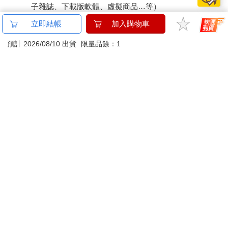
子雜誌、下載版軟體、虛擬商品…等）
已拆封之個人衛生用品。（如：內衣褲、刮鬍刀、除毛
立即結帳
加入購物車
刀…等）
若非上列種類商品，均享有到貨7天的猶豫期（含例假
預計 2026/08/10 出貨
限量品餘：1
日）。
辦理退換貨時，商品（組合商品恕無法接受單獨退貨）必須
是您收到商品時的原始狀態（包含商品本體、配件、贈品、
保證書、所有附隨資料文件及原廠內外包裝…等），請勿直
接使用原廠包裝寄送，或於原廠包裝上黏貼紙張或書寫文
字。
退回商品若無法回復原狀，將請您負擔回復原狀所需費用，
嚴重時將影響您的退貨權益。