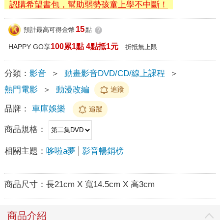
認購希望書包，幫助弱勢孩童上學不中斷！
15
預計最高可得金幣
點
?
100累1點 4點抵1元
HAPPY GO享
折抵無上限
分類：
影音
＞
動畫影音DVD/CD/線上課程
＞
熱門電影
＞
動漫改編
追蹤
品牌：
車庫娛樂
追蹤
商品規格：
相關主題：
哆啦a夢
影音暢銷榜
商品尺寸：
長21cm X 寬14.5cm X 高3cm
商品介紹