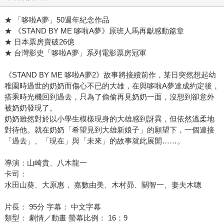
★ 「哆啦A夢」50週年紀念作品
★ 《STAND BY ME 哆啦A夢》原班人馬再獻感動篇章
★ 日本票房賣破26億
★ 台灣影史「哆啦A夢」系列電影票房冠軍
《STAND BY ME 哆啦A夢2》故事將接續前作，某日突然想起幼
稚園時過世的奶奶而傷心不已的大雄，在與哆啦A夢達成約定後，
搭乘時光機回到過去，只為了偷偷再見奶奶一面，沒想到卻意外
被奶奶發現了。
奶奶雖然對於以小學生模樣現身的大雄感到訝異，但依然溫柔地
對待他。就在奶奶「希望見到大雄新娘子」的願望下，一個連接
「過去」、「現在」與「未來」的故事就此展開……。
導演：山崎貴、八木龍一
卡司：
水田山葵、大原惠， 嘉數由美、木村昴、關智一、妻夫木聰
片長： 95分 字幕： 中文字幕
類型： 劇情／動畫 螢幕比例： 16：9