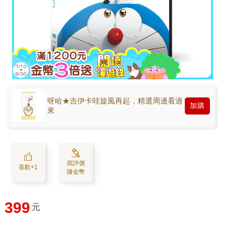
呀哈★吉伊卡哇旋風再起，精選周邊看過
加購
來
寫評價
喜歡+1
賺金幣
399
元