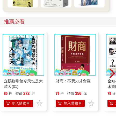
推薦必看
企鵝咖啡館今天也是大
財商：不費力才會贏
全知
晴天(01)
宋寶
日常
272
356
85
折
特價
元
79
折
特價
元
79
折
立得
加入購物車
加入購物車