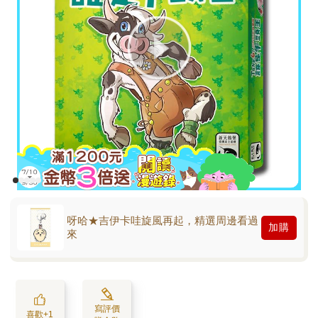
呀哈★吉伊卡哇旋風再起，精選周邊看過
加購
來
寫評價
喜歡+1