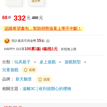
賺金幣
332
68
折
元
490
元
認購希望書包，幫助弱勢孩童上學不中斷！
15
預計最高可得金幣
點
?
100累1點 4點抵1元
HAPPY GO享
折抵無上限
分類：
玩具親子
＞
桌上遊戲
＞
遊戲類型
＞
兒童遊戲
追蹤
品牌：
新天鵝堡
追蹤
相關主題：
遠離3C
收到就開心的禮物