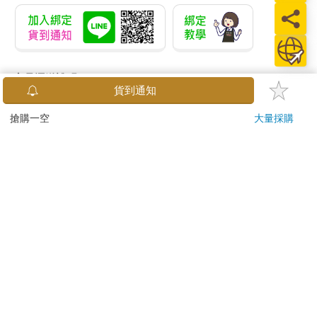
商品運送說明：
貨到通知
本公司所提供的產品配送區域範圍目前僅限台灣本島。注
意！收件地址請勿為郵政信箱。
搶購一空
大量採購
商品將由廠商透過貨運或是郵局寄送。消費者訂購之商品若
無法送達，經電話或 E-mail無法聯繫逾三天者，本公司將取
消該筆訂單，並且全額退款。
當廠商出貨後，您會收到E-mail出貨通知，您也可透過【
訂
單查詢
】確認出貨情況。
產品顏色可能會因網頁呈現與拍攝關係產生色差，圖片僅供
參考，商品依實際供貨樣式為準。
如果是大型商品（如：傢俱、床墊、家電、運動器材等）及
需安裝商品，請依商品頁面說明為主。訂單完成收款確認
後，出貨廠商將會和您聯繫確認相關配送等細節。
偏遠地區、樓層費及其它加價費用，皆由廠商於約定配送時
一併告知，廠商將保留出貨與否的權利。