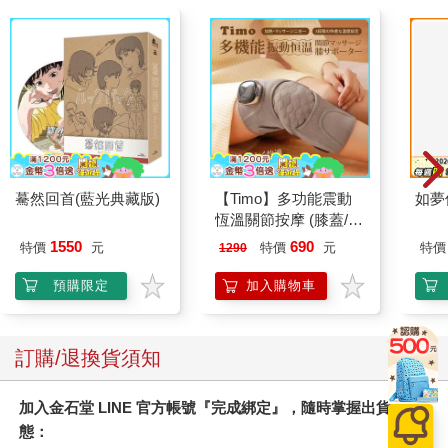
驀然回首(藍光典藏版)
【Timo】多功能震動
如夢
恆溫關節按摩 (膝蓋/
肩/手肘通用) 無線充電
1550
690
特價
元
特價
元
特價
1290
加熱護膝 智能震動護
膝熱敷 【單入組】
預購限定
加入購物車
訂購/退換貨須知
加入金石堂 LINE 官方帳號『完成綁定』，隨時掌握出貨動
態：