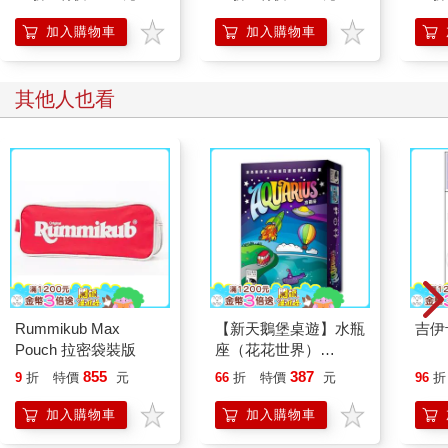
加入購物車
加入購物車
其他人也看
Rummikub Max
【新天鵝堡桌遊】水瓶
吉伊
Pouch 拉密袋裝版
座（花花世界）
Aquarius
855
387
9
折
特價
元
66
折
特價
元
96
折
加入購物車
加入購物車