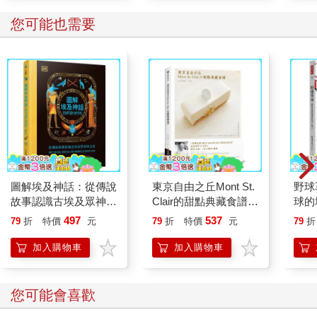
您可能也需要
圖解埃及神話：從傳說
東京自由之丘Mont St.
野球
故事認識古埃及眾神與
Clair的甜點典藏食譜
球的
法老
(烘焙食光)
497
537
79
折
特價
元
79
折
特價
元
79
折
加入購物車
加入購物車
您可能會喜歡