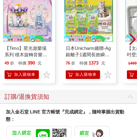
【Timo】星光遊樂場
日本Unicharm嬌聯-Ag
【太
系列 積木旋轉音樂盒
銀離子1週間長效瞬吸
吋壁
禮物
乾爽寵物消臭大師貓尿
機)
390
1373
49
折
特價
元
76
折
特價
元
1499
墊20片/袋(大容量吸水
防滲漏貓尿布/可觀察
加入購物車
加入購物車
尿色貓潔墊補充包/本
品不含貓砂盆)
訂購/退換貨須知
加入金石堂 LINE 官方帳號『完成綁定』，隨時掌握出貨動
態：