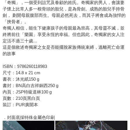
「奇獨」，一個受到詛咒及眷顧的姓氏。奇獨家的男人，會讓妻
子懷上比常人多一根骨頭的胎兒，是為骨劍。成熟的胎兒手持骨
劍， 劃開母親腹部而生。母親必然死去，而其子將會成為強悍的
「挾骨者」。
奇獨人相信，能生下健康孩子的母親最為崇高，其母靈不滅，並
終將前往「樂園」享受永恆的幸福。但也因此，奇獨家的女人注
定活不過三十歲…
這是個敘述奇獨家之女是否能擺脫家族傳統束縛，逃離死亡命運
的故事
ISBN：9786260118983
尺寸：14.8 x 21 cm
書衣：沐光紙150 g
書封：BN高白吉祥銅西250 g
內頁：JSP特級道林100 g
頁數：210頁黑白頁
裝訂：PUR廣開本
．封面底採特殊金屬色印刷