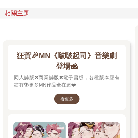
相關主題
狂賀🎉MN《啵啵起司》音樂劇
登場🧀
同人誌版✖商業誌版✖電子書版，各種版本應有
盡有📚更多MN作品全在這❤️
看更多