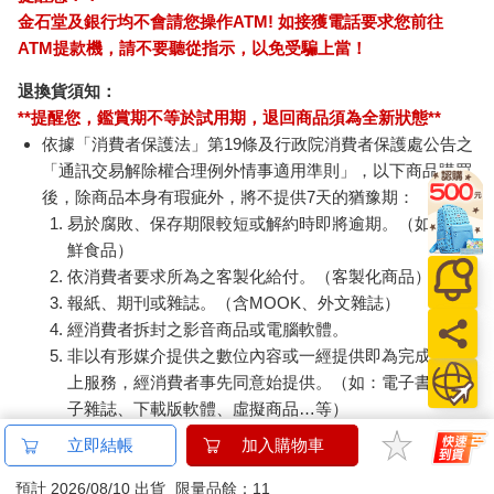
金石堂及銀行均不會請您操作ATM! 如接獲電話要求您前往
ATM提款機，請不要聽從指示，以免受騙上當！
退換貨須知：
**提醒您，鑑賞期不等於試用期，退回商品須為全新狀態**
依據「消費者保護法」第19條及行政院消費者保護處公告之
「通訊交易解除權合理例外情事適用準則」，以下商品購買
後，除商品本身有瑕疵外，將不提供7天的猶豫期：
易於腐敗、保存期限較短或解約時即將逾期。（如：生
鮮食品）
依消費者要求所為之客製化給付。（客製化商品）
報紙、期刊或雜誌。（含MOOK、外文雜誌）
經消費者拆封之影音商品或電腦軟體。
非以有形媒介提供之數位內容或一經提供即為完成之線
上服務，經消費者事先同意始提供。（如：電子書、電
子雜誌、下載版軟體、虛擬商品…等）
已拆封之個人衛生用品。（如：內衣褲、刮鬍刀、除毛
立即結帳
加入購物車
刀…等）
若非上列種類商品，均享有到貨7天的猶豫期（含例假
預計 2026/08/10 出貨
限量品餘：11