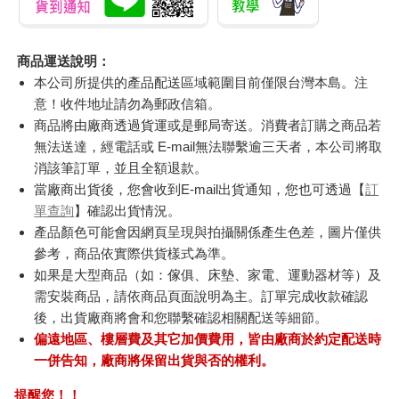
商品運送說明：
本公司所提供的產品配送區域範圍目前僅限台灣本島。注
意！收件地址請勿為郵政信箱。
商品將由廠商透過貨運或是郵局寄送。消費者訂購之商品若
無法送達，經電話或 E-mail無法聯繫逾三天者，本公司將取
消該筆訂單，並且全額退款。
當廠商出貨後，您會收到E-mail出貨通知，您也可透過【
訂
單查詢
】確認出貨情況。
產品顏色可能會因網頁呈現與拍攝關係產生色差，圖片僅供
參考，商品依實際供貨樣式為準。
如果是大型商品（如：傢俱、床墊、家電、運動器材等）及
需安裝商品，請依商品頁面說明為主。訂單完成收款確認
後，出貨廠商將會和您聯繫確認相關配送等細節。
偏遠地區、樓層費及其它加價費用，皆由廠商於約定配送時
一併告知，廠商將保留出貨與否的權利。
提醒您！！