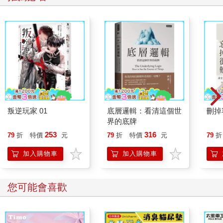
叛逆玩家 01
底層邏輯：看清這個世
刪掉
界的底牌
253
316
79
折
特價
元
79
折
特價
元
79
折
加入購物車
加入購物車
您可能會喜歡