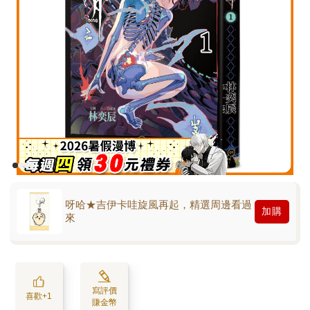
呀哈★吉伊卡哇旋風再起，精選周邊看過
加購
來
寫評價
喜歡+1
賺金幣