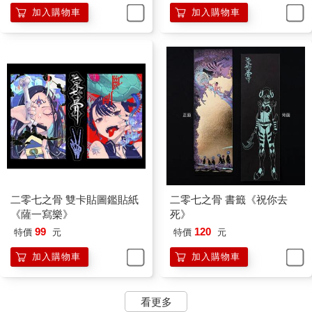
加入購物車
加入購物車
二零七之骨 雙卡貼圖鑑貼紙
二零七之骨 書籤《祝你去
《薩一寫樂》
死》
99
120
特價
元
特價
元
加入購物車
加入購物車
看更多