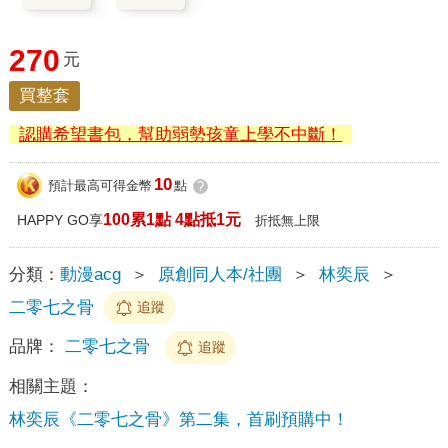
270
元
買整套
認購希望書包，幫助弱勢孩童上學不中斷！
10
預計最高可得金幣
點
?
100累1點 4點抵1元
HAPPY GO享
折抵無上限
分類：
動漫acg
＞
原創同人本/社團
＞
林奕辰
＞
二零七之骨
追蹤
品牌：
二零七之骨
追蹤
相關主題：
林奕辰《二零七之骨》第二集，首刷預購中！