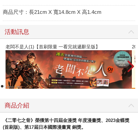
商品尺寸：
長21cm X 寬14.8cm X 高1.4cm
活動訊息
老闆不是人(1)【首刷限量 一看完就遞辭呈版】
2
商品介紹
《二零七之骨》榮獲第十四屆金漫獎 年度漫畫獎、2023金蝶獎
(首刷版)、第17屆日本國際漫畫賞 銅獎。