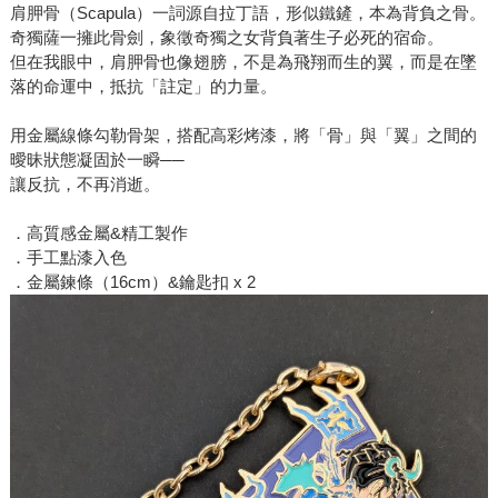
肩胛骨（Scapula）一詞源自拉丁語，形似鐵鏟，本為背負之骨。
奇獨薩一擁此骨劍，象徵奇獨之女背負著生子必死的宿命。
但在我眼中，肩胛骨也像翅膀，不是為飛翔而生的翼，而是在墜
落的命運中，抵抗「註定」的力量。
用金屬線條勾勒骨架，搭配高彩烤漆，將「骨」與「翼」之間的
曖昧狀態凝固於一瞬──
讓反抗，不再消逝。
．高質感金屬&精工製作
．手工點漆入色
．金屬鍊條（16cm）&鑰匙扣 x 2