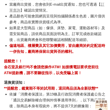
當廠商出貨後，您會收到E-mail出貨通知，您也可透過【
訂
單查詢
】確認出貨情況。
產品顏色可能會因網頁呈現與拍攝關係產生色差，圖片僅供
參考，商品依實際供貨樣式為準。
如果是大型商品（如：傢俱、床墊、家電、運動器材等）及
需安裝商品，請依商品頁面說明為主。訂單完成收款確認
後，出貨廠商將會和您聯繫確認相關配送等細節。
偏遠地區、樓層費及其它加價費用，皆由廠商於約定配送時
一併告知，廠商將保留出貨與否的權利。
提醒您！！
金石堂及銀行均不會請您操作ATM! 如接獲電話要求您前往
ATM提款機，請不要聽從指示，以免受騙上當！
退換貨須知：
**提醒您，鑑賞期不等於試用期，退回商品須為全新狀態**
依據「消費者保護法」第19條及行政院消費者保護處公告之
「通訊交易解除權合理例外情事適用準則」，以下商品購買
後，除商品本身有瑕疵外，將不提供7天的猶豫期：