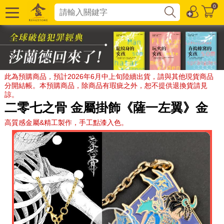
0
此為預購商品，預計2026年6月中上旬陸續出貨，請與其他現貨商品
分開結帳。本預購商品，除商品有瑕疵之外，恕不提供退換貨請見
諒。
二零七之骨 金屬掛飾《薩一左翼》金
高質感金屬&精工製作，手工點漆入色。