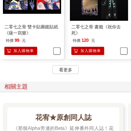
二零七之骨 雙卡貼圖鑑貼紙
二零七之骨 書籤《祝你去
《薩一寫樂》
死》
99
120
特價
元
特價
元
加入購物車
加入購物車
看更多
相關主題
花宥★原創同人誌
《那個Alpha旁邊的Beta》延伸番外同人誌！花