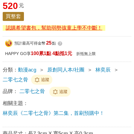
520
元
買整套
認購希望書包，幫助弱勢孩童上學不中斷！
25
預計最高可得金幣
點
?
100累1點 4點抵1元
HAPPY GO享
折抵無上限
分類：
動漫acg
＞
原創同人本/社團
＞
林奕辰
＞
二零七之骨
追蹤
品牌：
二零七之骨
追蹤
相關主題：
林奕辰《二零七之骨》第二集，首刷預購中！
商品尺寸：
長7.3cm X 寬5cm X 高0.3cm