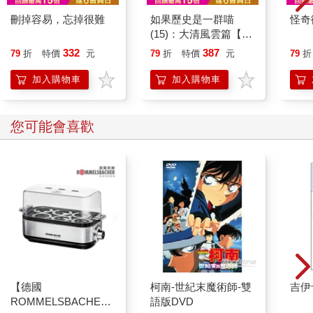
刪掉容易，忘掉很難
如果歷史是一群喵
怪奇
(15)：大清風雲篇【萌
貓漫畫學歷史】
332
387
79
折
特價
元
79
折
特價
元
79
折
加入購物車
加入購物車
您可能會喜歡
【德國
柯南-世紀末魔術師-雙
吉伊
ROMMELSBACHE諾
語版DVD