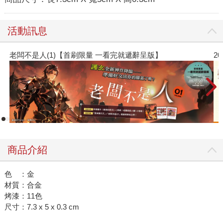
活動訊息
不是人(1)【首刷限量 一看完就遞辭呈版】
2026金
商品介紹
色 ：金
材質：合金
烤漆：11色
尺寸：7.3 x 5 x 0.3 cm