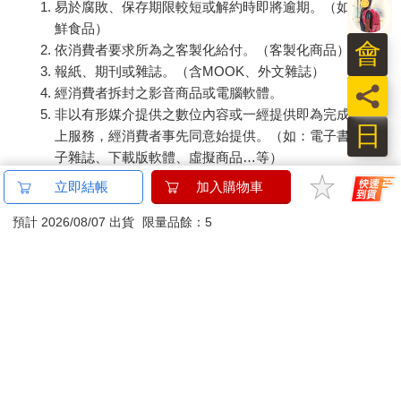
易於腐敗、保存期限較短或解約時即將逾期。（如：生
鮮食品）
會
依消費者要求所為之客製化給付。（客製化商品）
報紙、期刊或雜誌。（含MOOK、外文雜誌）
員
經消費者拆封之影音商品或電腦軟體。
非以有形媒介提供之數位內容或一經提供即為完成之線
日
上服務，經消費者事先同意始提供。（如：電子書、電
子雜誌、下載版軟體、虛擬商品…等）
已拆封之個人衛生用品。（如：內衣褲、刮鬍刀、除毛
立即結帳
加入購物車
刀…等）
若非上列種類商品，均享有到貨7天的猶豫期（含例假
預計 2026/08/07 出貨
限量品餘：5
日）。
辦理退換貨時，商品（組合商品恕無法接受單獨退貨）必須
是您收到商品時的原始狀態（包含商品本體、配件、贈品、
保證書、所有附隨資料文件及原廠內外包裝…等），請勿直
接使用原廠包裝寄送，或於原廠包裝上黏貼紙張或書寫文
字。
退回商品若無法回復原狀，將請您負擔回復原狀所需費用，
嚴重時將影響您的退貨權益。