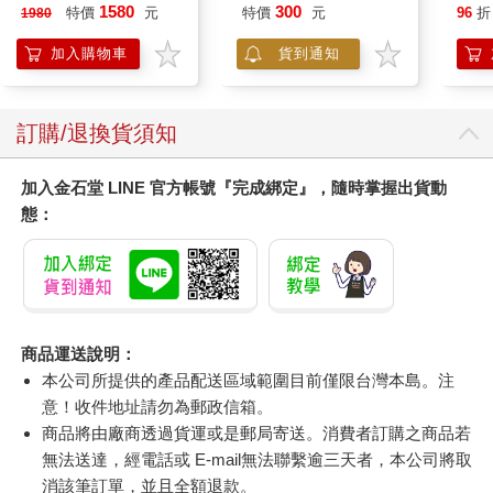
曼百赫】多功能煮蛋
1580
300
特價
元
特價
元
96
折
1980
器/可煮6顆蛋
ER600/ER-600
加入購物車
貨到通知
訂購/退換貨須知
加入金石堂 LINE 官方帳號『完成綁定』，隨時掌握出貨動
態：
商品運送說明：
本公司所提供的產品配送區域範圍目前僅限台灣本島。注
意！收件地址請勿為郵政信箱。
商品將由廠商透過貨運或是郵局寄送。消費者訂購之商品若
無法送達，經電話或 E-mail無法聯繫逾三天者，本公司將取
消該筆訂單，並且全額退款。