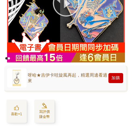
呀哈★吉伊卡哇旋風再起，精選周邊看過
加購
來
寫評價
喜歡+1
賺金幣