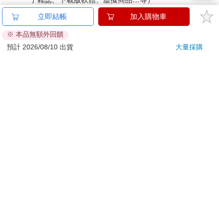
已拆封之個人衛生用品。（如：內衣褲、刮鬍刀、除毛
立即結帳
加入購物車
刀…等）
※ 本品無額外回饋
若非上列種類商品，均享有到貨7天的猶豫期（含例假
日）。
預計 2026/08/10 出貨
大量採購
辦理退換貨時，商品（組合商品恕無法接受單獨退貨）必須
是您收到商品時的原始狀態（包含商品本體、配件、贈品、
保證書、所有附隨資料文件及原廠內外包裝…等），請勿直
接使用原廠包裝寄送，或於原廠包裝上黏貼紙張或書寫文
字。
退回商品若無法回復原狀，將請您負擔回復原狀所需費用，
嚴重時將影響您的退貨權益。