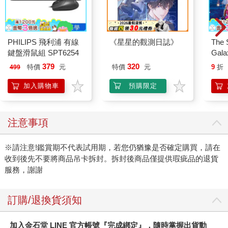
PHILIPS 飛利浦 有線
《星星的觀測日誌》
The 
鍵盤滑鼠組 SPT6254
Gala
Peac
379
320
特價
元
特價
元
9
折
499
Surpri
Mari
加入購物車
預購限定
Stor
注意事項
※請注意!鑑賞期不代表試用期，若您仍猶豫是否確定購買，請在
收到後先不要將商品吊卡拆封。拆封後商品僅提供瑕疵品的退貨
服務，謝謝
訂購/退換貨須知
加入金石堂 LINE 官方帳號『完成綁定』，隨時掌握出貨動