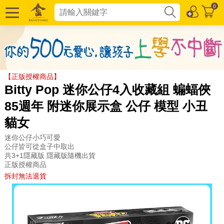
0
【正版授權商品】
Bitty Pop 迷你公仔4入收藏組 蝙蝠俠
85週年 附迷你展示盒 公仔 模型 小丑
貓女
迷你公仔小巧可愛
公仔皆可從盒子中取出
共3+1隱藏版 隱藏版隨機出貨
正版授權商品
拆封無法退貨