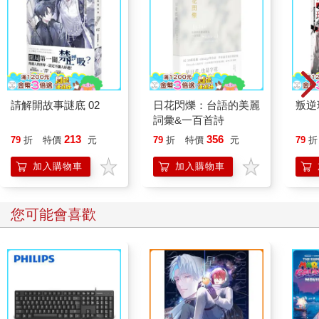
請解開故事謎底 02
日花閃爍：台語的美麗
叛逆
詞彙&一百首詩
213
356
79
折
特價
元
79
折
特價
元
79
折
加入購物車
加入購物車
您可能會喜歡