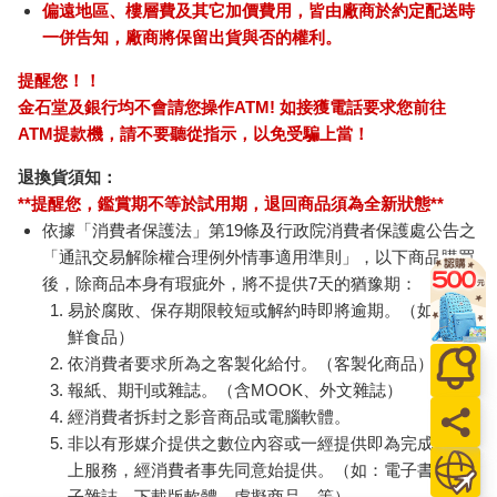
偏遠地區、樓層費及其它加價費用，皆由廠商於約定配送時
一併告知，廠商將保留出貨與否的權利。
提醒您！！
金石堂及銀行均不會請您操作ATM! 如接獲電話要求您前往
ATM提款機，請不要聽從指示，以免受騙上當！
退換貨須知：
**提醒您，鑑賞期不等於試用期，退回商品須為全新狀態**
依據「消費者保護法」第19條及行政院消費者保護處公告之
「通訊交易解除權合理例外情事適用準則」，以下商品購買
後，除商品本身有瑕疵外，將不提供7天的猶豫期：
易於腐敗、保存期限較短或解約時即將逾期。（如：生
鮮食品）
依消費者要求所為之客製化給付。（客製化商品）
報紙、期刊或雜誌。（含MOOK、外文雜誌）
經消費者拆封之影音商品或電腦軟體。
非以有形媒介提供之數位內容或一經提供即為完成之線
上服務，經消費者事先同意始提供。（如：電子書、電
子雜誌、下載版軟體、虛擬商品…等）