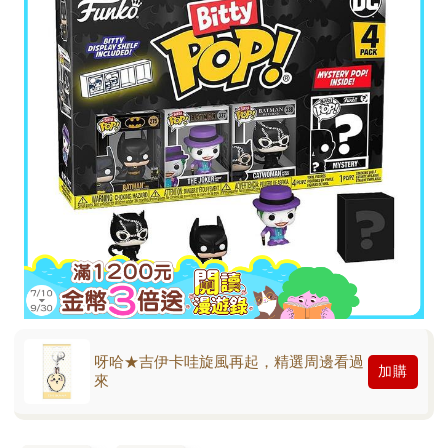
呀哈★吉伊卡哇旋風再起，精選周邊看過
加購
來