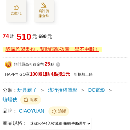
寫評價
喜歡+1
賺金幣
510
74
折
元
690
元
認購希望書包，幫助弱勢孩童上學不中斷！
25
預計最高可得金幣
點
?
100累1點 4點抵1元
HAPPY GO享
折抵無上限
分類：
玩具親子
＞
流行授權電影
＞
DC電影
＞
蝙蝠俠
追蹤
品牌：
CIAOYUAN
追蹤
商品規格：